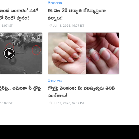
తెలంగాణ
ఇంటి బంగారం' మరో
ఈ నెల 20 తర్వాత దేశవ్యాప్తంగా
్‌లో రెండో స్థానం!
వర్షాలు!
 16:07 IST
Jul 13, 2026, 16:07 IST
తెలంగాణ
న్‌పై.. అమెరికా సీ డ్రోన్ల
గోళ్లపై నెలవంక: మీ భవిష్యత్తును తెలిపే
సంకేతాలు!
 16:07 IST
Jul 13, 2026, 16:07 IST