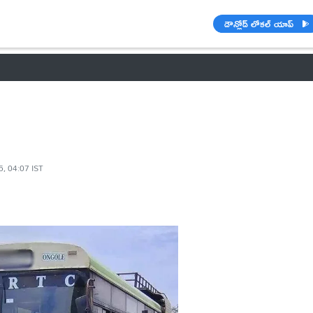
డౌన్లోడ్ లోకల్ యాప్
వాతావరణం
బడ్జెట్ 2023-24
🌟 వాట్సాప్ STATUS
ఐపీఎల్ 2021
5, 04:07 IST