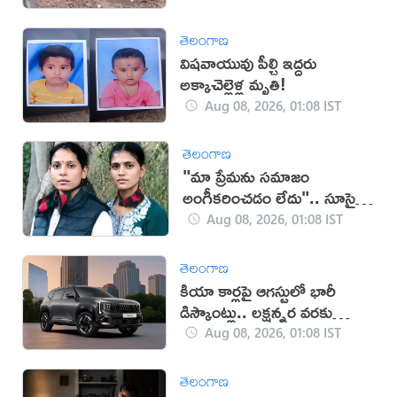
తెలంగాణ
విషవాయువు పీల్చి ఇద్దరు
అక్కాచెల్లెళ్ల మృతి!
Aug 08, 2026, 01:08 IST
తెలంగాణ
"మా ప్రేమను సమాజం
అంగీకరించడం లేదు".. సూసైడ్
చేసుకున్న ఇద్దరు యువతులు
Aug 08, 2026, 01:08 IST
తెలంగాణ
కియా కార్లపై ఆగస్టులో భారీ
డిస్కౌంట్లు.. లక్షన్నర వరకు
ఆఫర్లు!
Aug 08, 2026, 01:08 IST
తెలంగాణ