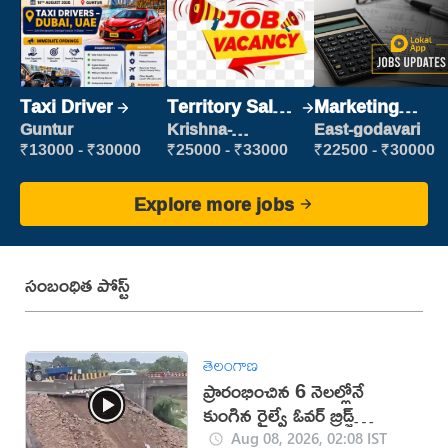
Taxi Driver
Territory Sales
Marketing
Manager
Executive
Guntur
Krishna-
East-godavari
vijayawada
₹13000 - ₹30000
₹25000 - ₹33000
₹22500 - ₹30000
Explore more jobs
సంబంధిత పోస్ట్
తెలంగాణ
ప్రారంభించిన 6 నెలల్లోనే
కుంగిన రైల్వే ఓవర్‌ బ్రిడ్జ్
(VIDEO)
Aug 08, 2026, 02:08 IST