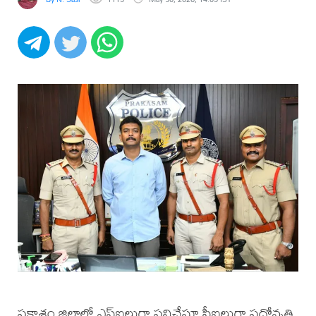
ప్రకాశం జిల్లాలో ఎస్ఐలుగా పనిచేస్తూ సీఐలుగా పదోన్నతి