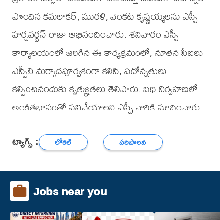
పొందిన కమలాకర్, మురళి, వెంకట కృష్ణయ్యలను ఎస్పీ
హర్షవర్ధన్ రాజు అభినందించారు. శనివారం ఎస్పీ
కార్యాలయంలో జరిగిన ఈ కార్యక్రమంలో, నూతన సీఐలు
ఎస్పీని మర్యాదపూర్వకంగా కలిసి, పదోన్నతులు
కల్పించినందుకు కృతజ్ఞతలు తెలిపారు. విధి నిర్వహణలో
అంకితభావంతో పనిచేయాలని ఎస్పీ వారికి సూచించారు.
ట్యాగ్స్ :
లోకల్
పరిపాలన
Jobs near you