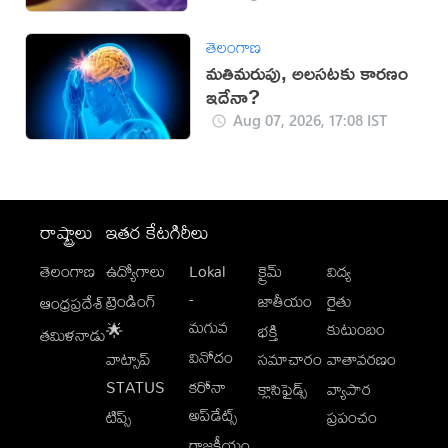
తెలంగాణ
మతిమరుపు, అలసటకు కారణం
ఇదేనా?
Aug 07, 2026, 17:08 IST
రాష్ట్రాలు
ఇతర కేటగిరీలు
తెలంగాణ
ఉద్యోగాలు
Lokal
క్రైమ్
విద్య
-
ట్రెండింగ్
జాతీయం
రైతు
ఆంధ్రప్రదేశ్
మగువ
కుటుంబం
🌟
భక్తి
తమిళనాడు
వినోదం
వాట్సాప్
సమాచారం
వాతావరణం
STATUS
కరోనా
క్లాసిఫైడ్స్
వ్యాపార
అప్‌డేట్స్
టిప్స్
ప్రపంచం
రాజకీయం