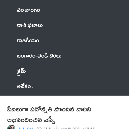
పంచాంగం
రాశి ఫలాలు
రాజకీయం
బంగారం-వెండి ధరలు
క్రైమ్
అనేకం
సీఐలుగా పదోన్నతి పొందిన వారిని
అభినందించిన ఎస్పీ
By N. Sasi
1115
May 30, 2026, 14:05 IST