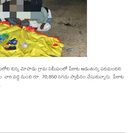
పరిధిలోని చిన్న మోపాడు గ్రామ సమీపంలో పేకాట ఆడుతున్న పదిమందిని
ు. వారి వద్ద నుంచి రూ. 70,850 నగదు స్వాధీనం చేసుకున్నారు. పేకాట
.