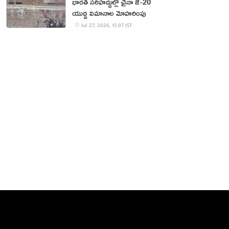
భారత్ సరిహద్దుల్లో చైనా జే-20
యుద్ధ విమానాల మోహరింపు
Jul 27, 2026, 15:07 IST