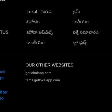
Lokal - మగువ
క్రైమ్
వినోదం
జాతీయం
TATUS
కరోనా అప్‌డేట్స్
భక్తి సమాచారం
రాజకీయం
క్లాసిఫైడ్స్
OUR OTHER WEBSITES
getlokalapp.com
tamil.getlokalapp.com