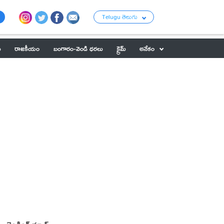
Telugu తెలుగు
ు
రాజకీయం
బంగారం-వెండి ధరలు
క్రైమ్
అనేకం