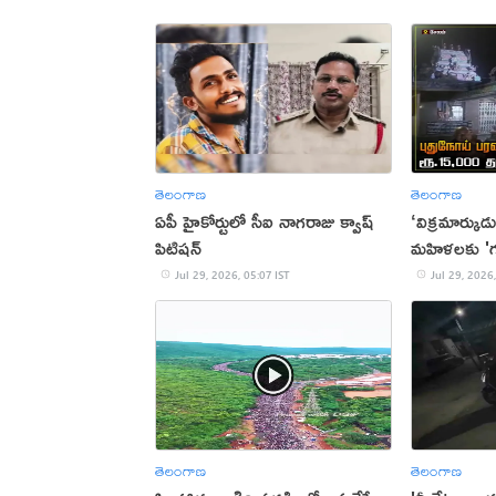
తెలంగాణ
తెలంగాణ
ఏపీ హైకోర్టులో సీఐ నాగరాజు క్వాష్‌
‘విక్రమార్కుడు
పిటిషన్
మహిళలకు 'గు
Jul 29, 2026, 05:07 IST
Jul 29, 2026,
తెలంగాణ
తెలంగాణ