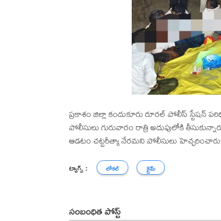
ప్రకాశం జిల్లా కందుకూరు రూరల్ పోలీస్ స్టేషన్ 
పోలీసులు గురువారం రాత్రి అదుపులోకి తీసుకున్నార
ఆడటం చట్టరీత్యా నేరమని పోలీసులు హెచ్చరించారు
ట్యాగ్స్ :
లోకల్
క్రైమ్
సంబంధిత పోస్ట్