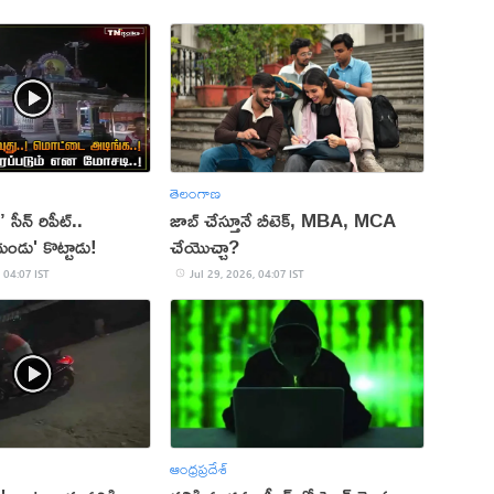
తెలంగాణ
’ సీన్ రిపీట్..
జాబ్ చేస్తూనే బీటెక్, MBA, MCA
ండు' కొట్టాడు!
చేయొచ్చా?
 04:07 IST
Jul 29, 2026, 04:07 IST
ఆంధ్రప్రదేశ్