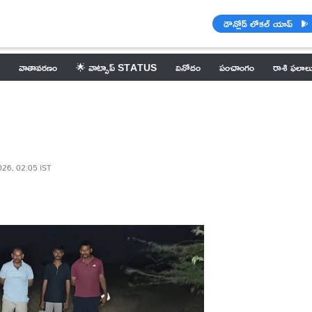
డౌన్లోడ్ లోకల్ యాప్
వాతావరణం
🌟 వాట్సాప్ STATUS
వినోదం
పంచాంగం
రాశి ఫలాల
026, 02:05 IST