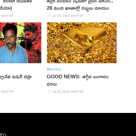
త' అంటూ యువతికి
తల్లికి వందనం స్కీమ్‌లో సైబర్ మోసం..
వీడియో)
28 మంది ఖాతాల్లో డబ్బులు మాయం
 04:07 IST
Jul 29, 2026, 04:07 IST
తెలంగాణ
రనేత మిషిర్‌ బెస్రా
GOOD NEWS: తగ్గిన బంగారం
ధరలు
 04:07 IST
Jul 29, 2026, 04:07 IST
ీలు