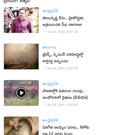
ట్రెండింగ్ న్యూస్
ఆంధ్రప్రదేశ్
సాయికృష్ణ కేసు.. హైకోర్టును
ఆశ్రయించిన సీఐ నాగరాజు
Jul 28, 2026, 15:07 IST
తెలంగాణ
ఫ్రాన్స్, స్పెయిన్ స‌రిహ‌ద్దుల్లో
కార్చిచ్చు విధ్వంసం
Jul 28, 2026, 12:07 IST
ఆంధ్రప్రదేశ్
పొలాల్లోకి ఏనుగుల గుంపు..
ఆందోళనలో రైతులు (వీడియో)
Jul 28, 2026, 12:07 IST
ఆంధ్రప్రదేశ్
పెరిగిన బియ్యం ధరలు.. కిలోకు
రూ.12 వరకు పెంపు