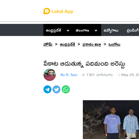
ఆంధ్రప్రదేశ్
తెలంగాణ
ఉద్యోగాలు
ట్రెండింగ్
హోమ్
ఆంధ్రప్రదేశ్
ప్రకాశం జిల్లా
ఒంగోలు
పేకాట ఆడుతున్న పదిమంది అరెస్టు
By N. Sasi
1301
చూసినవారు
May 29, 2