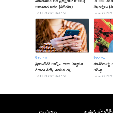
సింహాచలం గిరి ప్రదక్షిణలో ఇసుకేస్తే
'నీ రేటు ఎం
రాలనంత జనం (వీడియో)
వేధింపులు (
Jul 29, 2026, 04:07 IST
Jul 29, 2026,
తెలంగాణ
తెలంగాణ
ప్రియుడితో కాల్స్.. బాబు ఏడ్చాడని
మావోయిస్టు అగ్
గొంతు నొక్కి చంపిన తల్లి
అరెస్టు
Jul 29, 2026, 04:07 IST
Jul 29, 2026,
రాష్ట్రాలు
ఇతర కేటగిర