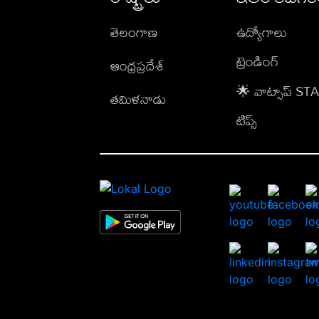
తెలంగాణ
ఉద్యోగాలు
ట్రెండింగ్
ఆంధ్రప్రదేశ్
🌟 వాట్సాప్ S
తమిళనాడు
టిప్స్