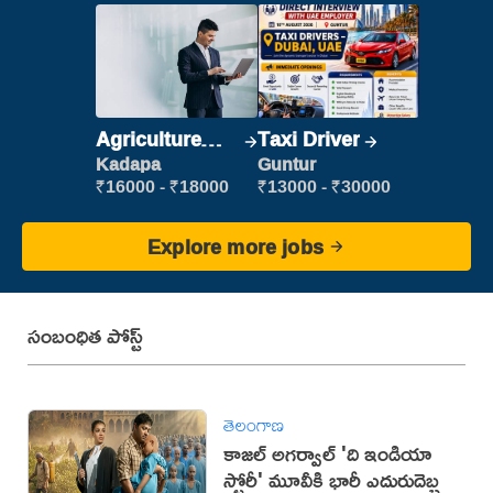
Agriculture
Taxi Driver
Labour
Kadapa
Guntur
₹16000 - ₹18000
₹13000 - ₹30000
Explore more jobs
సంబంధిత పోస్ట్
తెలంగాణ
కాజల్ అగర్వాల్ 'ది ఇండియా
స్టోరీ' మూవీకి భారీ ఎదురుదెబ్బ