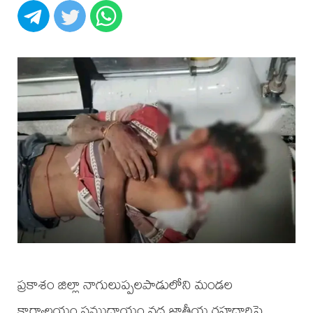
ప్రకాశం జిల్లా నాగులుప్పలపాడులోని మండల
కార్యాలయం సముదాయం వద్ద జాతీయ రహదారిపై