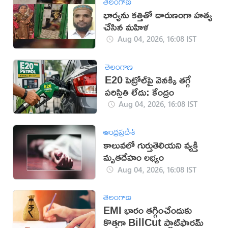
తెలంగాణ
భార్యను కత్తితో దారుణంగా హత్య
చేసిన మహిళ
Aug 04, 2026, 16:08 IST
తెలంగాణ
E20 పెట్రోల్‌పై వెనక్కి తగ్గే
పరిస్థితి లేదు: కేంద్రం
Aug 04, 2026, 16:08 IST
ఆంధ్రప్రదేశ్
కాలువలో గుర్తుతెలియని వ్యక్తి
మృతదేహం లభ్యం
Aug 04, 2026, 16:08 IST
తెలంగాణ
EMI భారం తగ్గించేందుకు
కొత్తగా BillCut ప్లాట్‌ఫారమ్