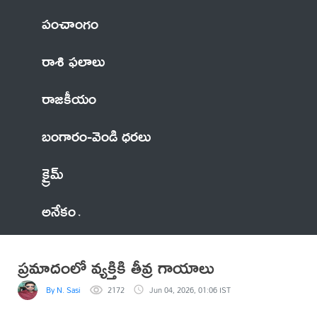
పంచాంగం
రాశి ఫలాలు
రాజకీయం
బంగారం-వెండి ధరలు
క్రైమ్
అనేకం
ప్రమాదంలో వ్యక్తికి తీవ్ర గాయాలు
By N. Sasi
2172
Jun 04, 2026, 01:06 IST