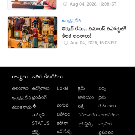
Aug 04, 2026, 16:08 IST
ఆంధ్రప్రదేశ్
లిక్కర్ కేసు.. రిమాండ్​ రిపోర్టులో
కీలక అంశాలు!
Aug 04, 2026, 16:08 IST
రాష్ట్రాలు
ఇతర కేటగిరీలు
తెలంగాణ
ఉద్యోగాలు
Lokal
క్రైమ్
విద్య
-
ట్రెండింగ్
జాతీయం
రైతు
ఆంధ్రప్రదేశ్
మగువ
కుటుంబం
🌟
భక్తి
తమిళనాడు
వినోదం
వాట్సాప్
సమాచారం
వాతావరణం
STATUS
కరోనా
క్లాసిఫైడ్స్
వ్యాపార
అప్‌డేట్స్
టిప్స్
ప్రపంచం