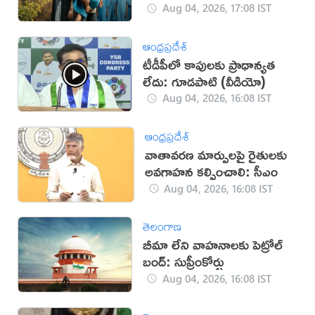
Aug 04, 2026, 17:08 IST
ఆంధ్రప్రదేశ్
టీడీపీలో కాపులకు ప్రాధాన్యత
లేదు: గూడపాటి (వీడియో)
Aug 04, 2026, 16:08 IST
ఆంధ్రప్రదేశ్
వాతావరణ మార్పులపై రైతులకు
అవగాహన కల్పించాలి: సీఎం
Aug 04, 2026, 16:08 IST
తెలంగాణ
బీమా లేని వాహనాలకు పెట్రోల్
బంద్: సుప్రీంకోర్టు
Aug 04, 2026, 16:08 IST