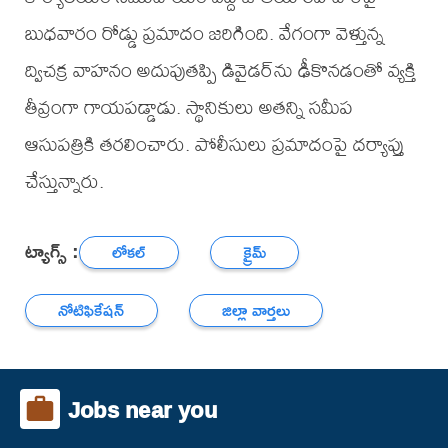
బుధవారం రోడ్డు ప్రమాదం జరిగింది. వేగంగా వెళ్తున్న
ద్విచక్ర వాహనం అదుపుతప్పి డివైడర్‌ను ఢీకొనడంతో వ్యక్తి
తీవ్రంగా గాయపడ్డాడు. స్థానికులు అతన్ని సమీప
ఆసుపత్రికి తరలించారు. పోలీసులు ప్రమాదంపై దర్యాప్తు
చేస్తున్నారు.
ట్యాగ్స్ :
లోకల్
క్రైమ్
నోటిఫికేషన్
జిల్లా వార్తలు
Jobs near you