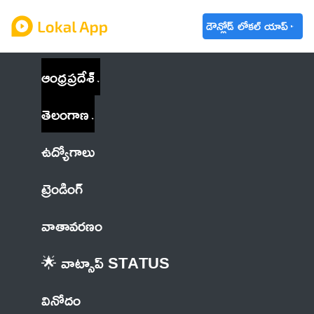
డౌన్లోడ్ లోకల్ యాప్
ఆంధ్రప్రదేశ్
తెలంగాణ
ఉద్యోగాలు
ట్రెండింగ్
వాతావరణం
🌟 వాట్సాప్ STATUS
వినోదం