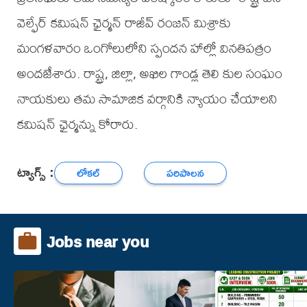
వెల్ఫేర్ కమిషన్ ఛైర్మన్ రాజీవ్ రంజన్ మిశ్రాకు
మంగళవారం ఒంగోలులోని స్పందన హాల్లో వినతిపత్రం
అందజేశారు. రాష్ట్ర, జిల్లా, అఖిల గాండ్ల తెలి కుల సంఘం
నాయకులు తమ సామాజిక వర్గానికి న్యాయం చేయాలని
కమిషన్ ఛైర్మన్ను కోరారు.
ట్యాగ్స్ :
లోకల్
పరిపాలన
Jobs near you