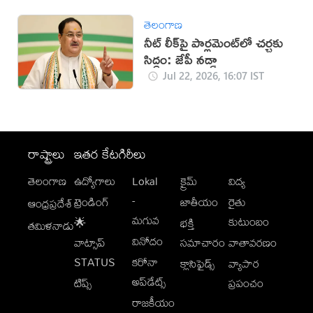
తెలంగాణ
నీట్ లీక్‌పై పార్లమెంట్‌లో చర్చకు
సిద్ధం: జేపీ నడ్డా
Jul 22, 2026, 16:07 IST
రాష్ట్రాలు
ఇతర కేటగిరీలు
తెలంగాణ
ఉద్యోగాలు
Lokal
క్రైమ్
విద్య
-
ట్రెండింగ్
జాతీయం
రైతు
ఆంధ్రప్రదేశ్
మగువ
కుటుంబం
🌟
భక్తి
తమిళనాడు
వినోదం
వాట్సాప్
సమాచారం
వాతావరణం
STATUS
కరోనా
క్లాసిఫైడ్స్
వ్యాపార
అప్‌డేట్స్
టిప్స్
ప్రపంచం
రాజకీయం