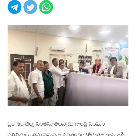
ప్రకాశం జిల్లా సంతనూతలపాడు గాండ్ల సంఘం
ప్రతినిధులు తమ సమస్యల పరిష్కారం కోరుతూ రాష్ట్ర బీసీ