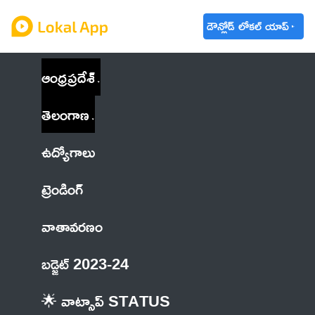
డౌన్లోడ్ లోకల్ యాప్
ఆంధ్రప్రదేశ్
తెలంగాణ
ఉద్యోగాలు
ట్రెండింగ్
వాతావరణం
బడ్జెట్ 2023-24
🌟 వాట్సాప్ STATUS