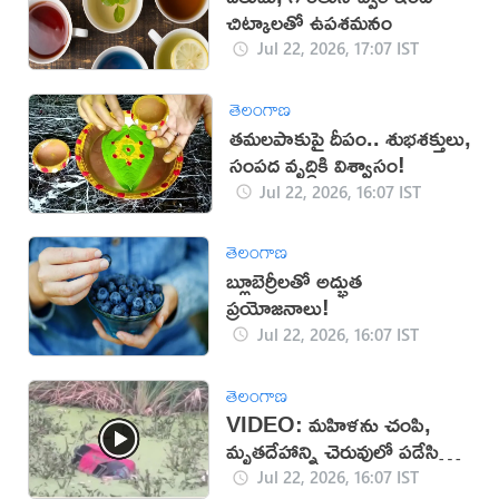
చిట్కాలతో ఉపశమనం
Jul 22, 2026, 17:07 IST
తెలంగాణ
తమలపాకుపై దీపం.. శుభశక్తులు,
సంపద వృద్ధికి విశ్వాసం!
Jul 22, 2026, 16:07 IST
తెలంగాణ
బ్లూబెర్రీలతో అద్భుత
ప్రయోజనాలు!
Jul 22, 2026, 16:07 IST
తెలంగాణ
VIDEO: మహిళను చంపి,
మృతదేహాన్ని చెరువులో పడేసిన
దుండగులు!
Jul 22, 2026, 16:07 IST