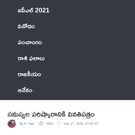
ఐపీఎల్ 2021
వినోదం
పంచాంగం
రాశి ఫలాలు
రాజకీయం
అనేకం
సమస్యల పరిష్కారానికి వినతిపత్రం
By N. Sasi
1005
May 27, 2026, 03:05 IST