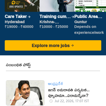
Care Taker
Training cum
Public Area
Placement
Cleaner
Hyderabad
Krishna-
Guntur
vijayawada
₹19000 - ₹40000
₹10000 - ₹25000
Depends on
experience/work
Explore more jobs
సంబంధిత పోస్ట్
ఆంధ్రప్రదేశ్
జగన్ అమరావతి పర్యటన..
వ్యూహమా..పరామర్శేనా?
Jul 22, 2026, 17:07 IST