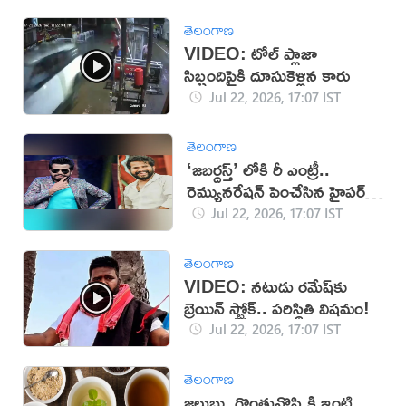
తెలంగాణ
VIDEO: టోల్ ప్లాజా
సిబ్బందిపైకి దూసుకెళ్లిన కారు
Jul 22, 2026, 17:07 IST
తెలంగాణ
‘జబర్దస్త్’ లోకి రీ ఎంట్రీ..
రెమ్యునరేషన్ పెంచేసిన హైపర్
ఆది!
Jul 22, 2026, 17:07 IST
తెలంగాణ
VIDEO: నటుడు రమేష్‌‌కు
బ్రెయిన్ స్ట్రోక్.. పరిస్థితి విషమం!
Jul 22, 2026, 17:07 IST
తెలంగాణ
జలుబు, గొంతునొప్పికి ఇంటి