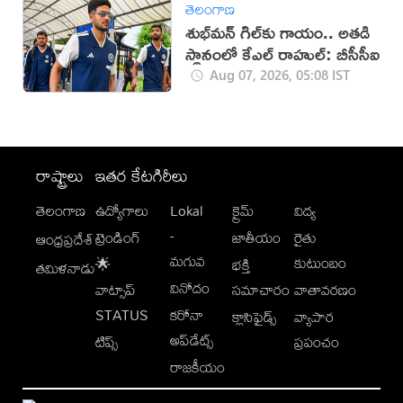
తెలంగాణ
శుభ్‌మన్‌ గిల్‌కు గాయం.. అతడి
స్థానంలో కేఎల్ రాహుల్: బీసీసీఐ
Aug 07, 2026, 05:08 IST
రాష్ట్రాలు
ఇతర కేటగిరీలు
తెలంగాణ
ఉద్యోగాలు
Lokal
క్రైమ్
విద్య
-
ట్రెండింగ్
జాతీయం
రైతు
ఆంధ్రప్రదేశ్
మగువ
కుటుంబం
🌟
భక్తి
తమిళనాడు
వినోదం
వాట్సాప్
సమాచారం
వాతావరణం
STATUS
కరోనా
క్లాసిఫైడ్స్
వ్యాపార
అప్‌డేట్స్
టిప్స్
ప్రపంచం
రాజకీయం