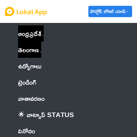
డౌన్లోడ్ లోకల్ యాప్
ఆంధ్రప్రదేశ్
తెలంగాణ
ఉద్యోగాలు
ట్రెండింగ్
వాతావరణం
🌟 వాట్సాప్ STATUS
వినోదం