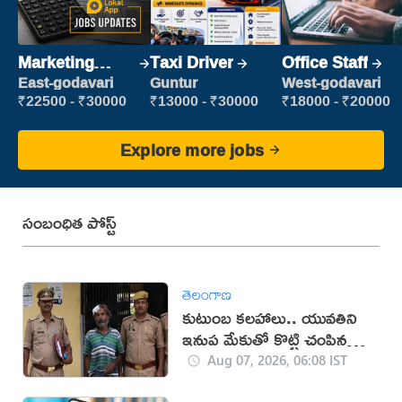
Marketing
Taxi Driver
Office Staff
Executive
East-godavari
Guntur
West-godavari
₹22500 - ₹30000
₹13000 - ₹30000
₹18000 - ₹20000
Explore more jobs
సంబంధిత పోస్ట్
తెలంగాణ
కుటుంబ కలహాలు.. యువతిని
ఇనుప మేకుతో కొట్టి చంపిన
తండ్రి
Aug 07, 2026, 06:08 IST