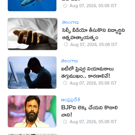
Aug 07, 2026, 05:08 IST
తెలంగాణ
సెల్ఫీ వీడియో తీసుకొని విద్యార్థిని
ఆత్మహత్యాయత్నం
Aug 07, 2026, 05:08 IST
తెలంగాణ
ఐటీలో ఫ్రెషర్ల నియామకాలు
తగ్గుముఖం.. కారణాలివే!
Aug 07, 2026, 05:08 IST
ఆంధ్రప్రదేశ్
BJPని లెక్క చేయని కొడాలి
నాని!
Aug 07, 2026, 05:08 IST