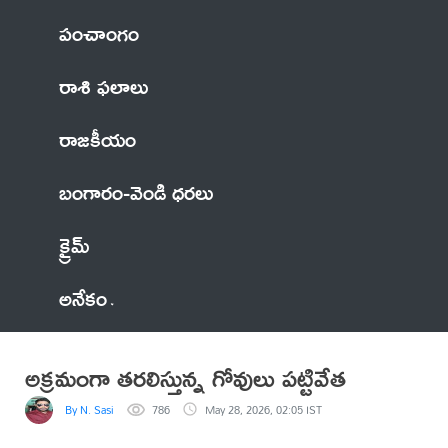
పంచాంగం
రాశి ఫలాలు
రాజకీయం
బంగారం-వెండి ధరలు
క్రైమ్
అనేకం
అక్రమంగా తరలిస్తున్న గోవులు పట్టివేత
By N. Sasi
786
May 28, 2026, 02:05 IST