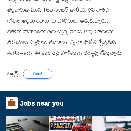
తెల్లవారుజామున 16వ నంబర్ జాతీయ రహదారిపై
గోవుల అక్రమ రవాణాను పోలీసులు అడ్డుకున్నారు.
బొలెరో వాహనంలో తరలిస్తున్న రెండు ఆవు దూడలను
పోలీసులు స్వాధీనం చేసుకుని, స్థానిక పోలీస్ స్టేషన్‌కు
తరలించారు. ఈ ఘటనపై పోలీసులు దర్యాప్తు చేస్తున్నారు.
ట్యాగ్స్ :
లోకల్
Jobs near you