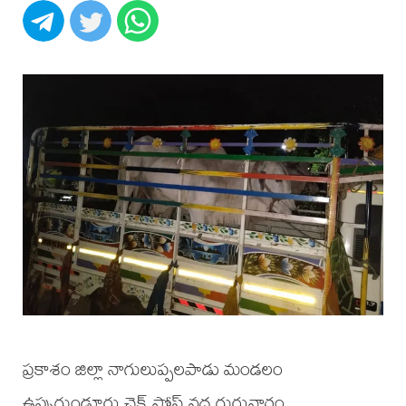
ప్రకాశం జిల్లా నాగులుప్పలపాడు మండలం
ఉప్పుగుండూరు చెక్ పోస్ట్ వద్ద గురువారం