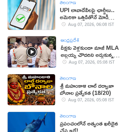
తెలంగాణ
UPI లావాదేవీలపై ఛార్జీలు..
అమెరికా ఒత్తిడితోనే మోడీ
సర్కార్‌ నిర్ణయం?
Aug 07, 2026, 06:08 IST
ఆంధ్రప్రదేశ్
దీక్షకు వెళ్లకుండా మాజీ MLA
అబ్బ‌య్య చౌద‌రిని అడ్డుకున్న
పోలీసులు (వీడియో)
Aug 07, 2026, 05:08 IST
తెలంగాణ
శ్రీ మహంకాళి లాల్ దర్వాజా
బోనాల ప్రత్యేకత (18/20)
Aug 07, 2026, 05:08 IST
తెలంగాణ
ప్రపంచంలోనే అత్యంత ఖరీదైన
చేప ఇదే!