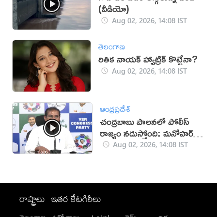
(వీడియో)
Aug 02, 2026, 14:08 IST
తెలంగాణ
రితిక నాయక్ హ్యాట్రిక్ కొట్టేనా?
Aug 02, 2026, 14:08 IST
ఆంధ్రప్రదేశ్
చంద్రబాబు పాలనలో పోలీస్
రాజ్యం నడుస్తోంది: మనోహర్
రెడ్డి
Aug 02, 2026, 14:08 IST
రాష్ట్రాలు
ఇతర కేటగిరీలు