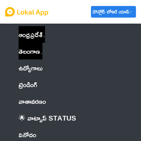
డౌన్లోడ్ లోకల్ యాప్
ఆంధ్రప్రదేశ్
తెలంగాణ
ఉద్యోగాలు
ట్రెండింగ్
వాతావరణం
🌟 వాట్సాప్ STATUS
వినోదం