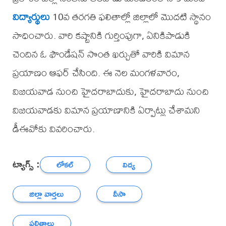
విద్యార్థులు
10వ తరగతి ఫలితాల్లో జిల్లాలో మొదటి స్థానం
సాధించారు. వారి కష్టానికి గుర్తింపుగా, ఏనికిపాడుకి
చెందిన ఓ ఫౌండేషన్ సొంత ఖర్చుతో వారికి విమాన
ప్రయాణం ఆఫర్ చేసింది. ఈ నెల మంగళవారం,
విజయవాడ నుంచి హైదరాబాదుకు, హైదరాబాదు నుంచి
విజయవాడకు విమాన ప్రయాణానికి ఏర్పాట్లు చేశామని
డీఈవోకు వివరించారు.
ట్యాగ్స్ :
లోకల్
విద్య
జిల్లా వార్తలు
వీసా
ఫలితాలు