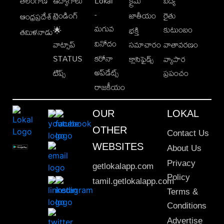
తెలంగాణ
ఉద్యోగాలు
Lokal
క్రైమ్
విద్య
-
ట్రెండింగ్
జాతీయం
రైతు
ఆంధ్రప్రదేశ్
మగువ
కుటుంబం
🌟
భక్తి
తమిళనాడు
వినోదం
వాట్సాప్
సమాచారం
వాతావరణం
STATUS
కరోనా
క్లాసిఫైడ్స్
వ్యాపార
అప్‌డేట్స్
టిప్స్
ప్రపంచం
రాజకీయం
OUR
LOKAL
OTHER
Contact Us
WEBSITES
About Us
Privacy
getlokalapp.com
Policy
tamil.getlokalapp.com
Terms &
Conditions
Advertise