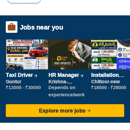
Jobs near you
Taxi Driver
HR Manager
Installation
Engineer/
Guntur
Krishna-
Chittoor-new
vijayawada
Helper
₹13000 - ₹30000
Depends on
₹18000 - ₹28000
experience/work
Explore more jobs