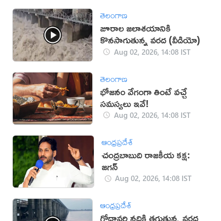
తెలంగాణ
జూరాల జలాశయానికి
కొనసాగుతున్న వరద (వీడియో)
Aug 02, 2026, 14:08 IST
తెలంగాణ
భోజనం వేగంగా తింటే వచ్చే
సమస్యలు ఇవే!
Aug 02, 2026, 14:08 IST
ఆంధ్రప్రదేశ్
చంద్రబాబుది రాజకీయ కక్ష:
జగన్
Aug 02, 2026, 14:08 IST
ఆంధ్రప్రదేశ్
గోదావరి నదికి తగ్గుతున్న వరద