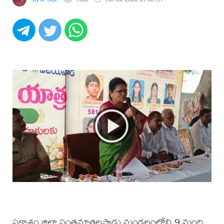
ప్రకాశం జిల్లా సంతనూతలపాడు మండలంలోని 9 మంది