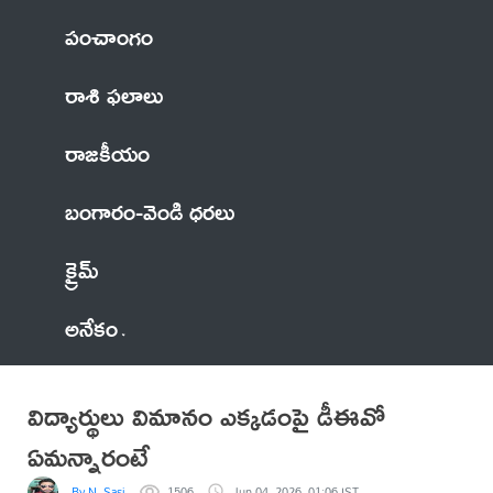
పంచాంగం
రాశి ఫలాలు
రాజకీయం
బంగారం-వెండి ధరలు
క్రైమ్
అనేకం
విద్యార్థులు విమానం ఎక్కడంపై డీఈవో
ఏమన్నారంటే
By N. Sasi
1506
Jun 04, 2026, 01:06 IST