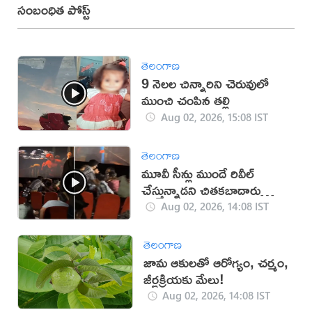
సంబంధిత పోస్ట్
తెలంగాణ
9 నెలల చిన్నారిని చెరువులో
ముంచి చంపిన తల్లి
Aug 02, 2026, 15:08 IST
తెలంగాణ
మూవీ సీన్లు ముందే రివీల్
చేస్తున్నాడని చితకబాదారు
(వీడియో)
Aug 02, 2026, 14:08 IST
తెలంగాణ
జామ ఆకులతో ఆరోగ్యం, చర్మం,
జీర్ణక్రియకు మేలు!
Aug 02, 2026, 14:08 IST