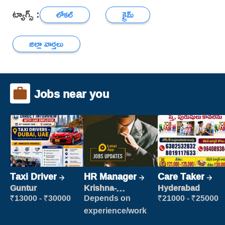
ట్యాగ్స్ :
లోకల్
క్రైమ్
జిల్లా వార్తలు
Jobs near you
Taxi Driver
HR Manager
Care Taker
Guntur
Krishna-
Hyderabad
vijayawada
₹13000 - ₹30000
Depends on
₹21000 - ₹25000
experience/work