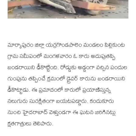
మార్కాపురం జిల్లా యర్రగొండపాలెం మండలం పిల్లికుంట
గ్రామ సమీపంలో మంగళవారం ఓ కారు అదుపుతప్పి
బండరాయిని ఢీకొట్టింది. రోడ్డుకు అడ్డంగా వచ్చిన పందుల
గుంపును తప్పించే క్రమంలో డ్రైవర్ కారును బండరాయిని
ఢీకొట్టాడు. ఈ ప్రమాదంలో కారులో ప్రయాణిస్తున్న
నలుగురు సురక్షితంగా బయటపడ్డారు. కందుకూరు
నుంచి హైదరాబాద్ వెళ్తుండగా ఈ ఘటన జరిగినట్లు
క్షతగాత్రులు తెలిపారు.