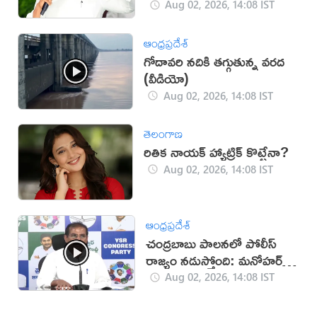
Aug 02, 2026, 14:08 IST
ఆంధ్రప్రదేశ్
గోదావరి నదికి తగ్గుతున్న వరద
(వీడియో)
Aug 02, 2026, 14:08 IST
తెలంగాణ
రితిక నాయక్ హ్యాట్రిక్ కొట్టేనా?
Aug 02, 2026, 14:08 IST
ఆంధ్రప్రదేశ్
చంద్రబాబు పాలనలో పోలీస్
రాజ్యం నడుస్తోంది: మనోహర్
రెడ్డి
Aug 02, 2026, 14:08 IST