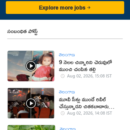
Explore more jobs
సంబంధిత పోస్ట్
తెలంగాణ
9 నెలల చిన్నారిని చెరువులో
ముంచి చంపిన తల్లి
Aug 02, 2026, 15:08 IST
తెలంగాణ
మూవీ సీన్లు ముందే రివీల్
చేస్తున్నాడని చితకబాదారు
(వీడియో)
Aug 02, 2026, 14:08 IST
తెలంగాణ