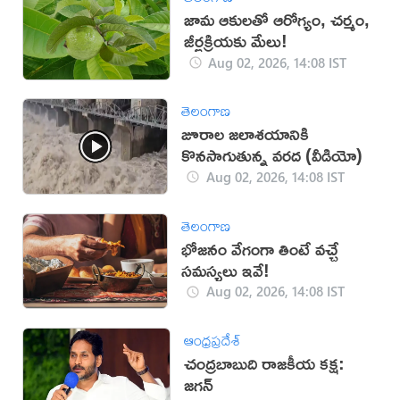
జామ ఆకులతో ఆరోగ్యం, చర్మం,
జీర్ణక్రియకు మేలు!
Aug 02, 2026, 14:08 IST
తెలంగాణ
జూరాల జలాశయానికి
కొనసాగుతున్న వరద (వీడియో)
Aug 02, 2026, 14:08 IST
తెలంగాణ
భోజనం వేగంగా తింటే వచ్చే
సమస్యలు ఇవే!
Aug 02, 2026, 14:08 IST
ఆంధ్రప్రదేశ్
చంద్రబాబుది రాజకీయ కక్ష:
జగన్