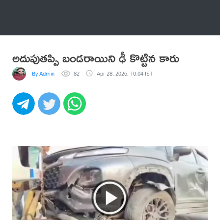
అనేకం
అదుపుతప్పి బండరాయిని ఢీ కొట్టిన కారు
By Admin
82
Apr 28, 2026, 10:04 IST