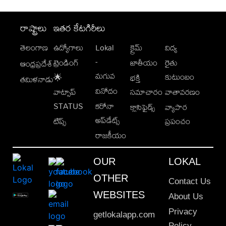
రాష్ట్రాలు
ఇతర కేటగిరీలు
తెలంగాణ
ఉద్యోగాలు
Lokal
క్రైమ్
విద్య
-
ట్రెండింగ్
జాతీయం
రైతు
ఆంధ్రప్రదేశ్
మగువ
కుటుంబం
🌟
భక్తి
తమిళనాడు
వినోదం
వాట్సాప్
సమాచారం
వాతావరణం
STATUS
కరోనా
క్లాసిఫైడ్స్
వ్యాపార
అప్‌డేట్స్
టిప్స్
ప్రపంచం
రాజకీయం
OUR
LOKAL
OTHER
Contact Us
WEBSITES
About Us
Privacy
getlokalapp.com
Policy