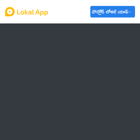
డౌన్లోడ్ లోకల్ యాప్
ఆంధ్రప్రదేశ్
తెలంగాణ
ఉద్యోగాలు
ట్రెండింగ్
వాతావరణం
🌟 వాట్సాప్ STATUS
వినోదం