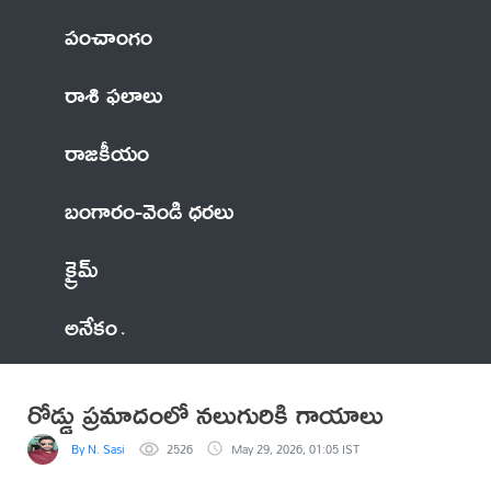
పంచాంగం
రాశి ఫలాలు
రాజకీయం
బంగారం-వెండి ధరలు
క్రైమ్
అనేకం
రోడ్డు ప్రమాదంలో నలుగురికి గాయాలు
By N. Sasi
2526
May 29, 2026, 01:05 IST