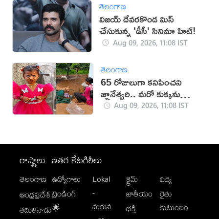
తెలంగాణ
విజయ్ దేవరకొండ మిస్
చేసుకున్న 'డీసీ' సినిమా హిట్!
Aug 09, 2026, 11:08 IST
తెలంగాణ
65 రోజులుగా కనిపించని
జ్ఞానేశ్వరి.. మరో కుక్కను
తెచ్చుకున్న పేరెంట్స్
Aug 09, 2026, 11:08 IST
రాష్ట్రాలు
ఇతర కేటగిరీలు
తెలంగాణ
ఉద్యోగాలు
Lokal
క్రైమ్
విద్య
-
ట్రెండింగ్
జాతీయం
రైతు
ఆంధ్రప్రదేశ్
మగువ
కుటుంబం
🌟
భక్తి
తమిళనాడు