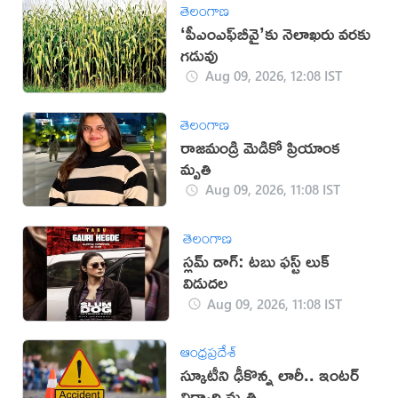
తెలంగాణ
‘పీఎంఎఫ్‌బీవై’కు నెలాఖరు వరకు
గడువు
Aug 09, 2026, 12:08 IST
తెలంగాణ
రాజమండ్రి మెడికో ప్రియాంక
మృతి
Aug 09, 2026, 11:08 IST
తెలంగాణ
స్లమ్ డాగ్: టబు ఫస్ట్ లుక్
విడుదల
Aug 09, 2026, 11:08 IST
ఆంధ్రప్రదేశ్
స్కూటీని ఢీకొన్న లారీ.. ఇంటర్‌
విద్యార్థి మృతి