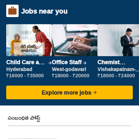
Jobs near you
Child Care and
Office Staff
Chemist
Patient care
Production
Hyderabad
West-godavari
Vishakapatnam-
new
Executive
₹16000 - ₹35000
₹18000 - ₹20000
₹18000 - ₹24000
Explore more jobs
సంబంధిత పోస్ట్