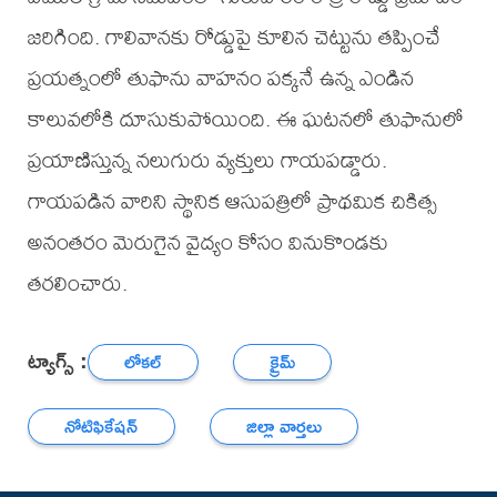
జరిగింది. గాలివానకు రోడ్డుపై కూలిన చెట్టును తప్పించే
ప్రయత్నంలో తుఫాను వాహనం పక్కనే ఉన్న ఎండిన
కాలువలోకి దూసుకుపోయింది. ఈ ఘటనలో తుఫానులో
ప్రయాణిస్తున్న నలుగురు వ్యక్తులు గాయపడ్డారు.
గాయపడిన వారిని స్థానిక ఆసుపత్రిలో ప్రాథమిక చికిత్స
అనంతరం మెరుగైన వైద్యం కోసం వినుకొండకు
తరలించారు.
ట్యాగ్స్ :
లోకల్
క్రైమ్
నోటిఫికేషన్
జిల్లా వార్తలు