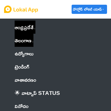
డౌన్లోడ్ లోకల్ యాప్
ఆంధ్రప్రదేశ్
తెలంగాణ
ఉద్యోగాలు
ట్రెండింగ్
వాతావరణం
🌟 వాట్సాప్ STATUS
వినోదం