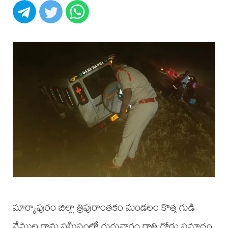
మార్కాపురం జిల్లా త్రిపురాంతకం మండలం కొత్త గుడి
వేముల గ్రామ సమీపంలో గురువారం రాత్రి రోడ్డు ప్రమాదం