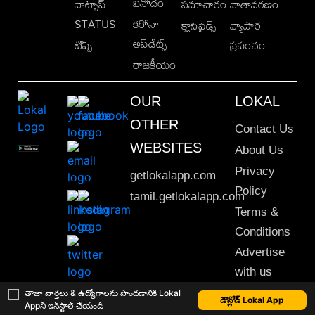
వినోదం
వాట్సాప్
సమాచారం
వాతావరణం
STATUS
కరోనా
క్లాసిఫైడ్స్
వ్యాపార
అప్‌డేట్స్
టిప్స్
ప్రపంచం
రాజకీయం
OUR
LOKAL
OTHER
Contact Us
WEBSITES
About Us
Privacy
getlokalapp.com
Policy
tamil.getlokalapp.com
Terms &
Conditions
Advertise
with us
Sitemap
తాజా వార్తలు & ఉద్యోగాలను పొందడానికి Lokal
డౌన్లోడ్ Lokal App
Appని ఇన్‌స్టాల్ చేయండి
This material may not be published, transmitted, rewritten or redistributed. © 2020 Lokal App. All rights reserved.