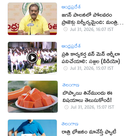
ఆంధ్రప్రదేశ్
జగన్‌ పాలనలో పోలవరం
ప్రాజెక్టు నిర్వీర్యమైంది: మంత్రి
నిమ్మల
Jul 31, 2026, 16:07 IST
ఆంధ్రప్రదేశ్
ప్రతి కార్యకర్త వన్ మెన్ ఆర్మీలా
పనిచేయాలి: సజ్జల (వీడియో)
Jul 31, 2026, 15:07 IST
తెలంగాణ
బొప్పాయి తినేముందు ఈ
విషయాలు తెలుసుకోండి!
Jul 31, 2026, 15:07 IST
తెలంగాణ
రాత్రి భోజనం మానేస్తే ఫ్యాటీ