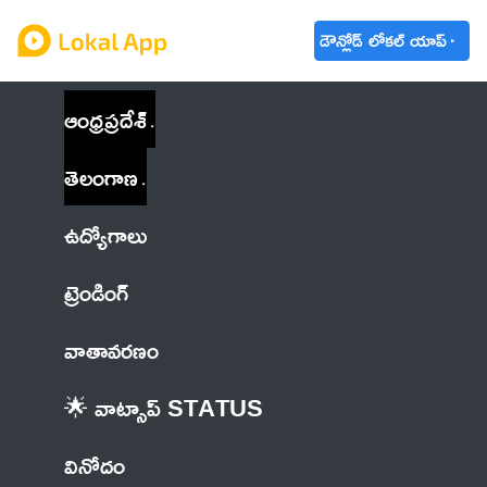
డౌన్లోడ్ లోకల్ యాప్
ఆంధ్రప్రదేశ్
తెలంగాణ
ఉద్యోగాలు
ట్రెండింగ్
వాతావరణం
🌟 వాట్సాప్ STATUS
వినోదం