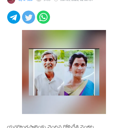
యర్రగొండపాలెంకు చెందిన గోపిదేశి వెంకట