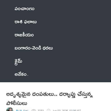
పంచాంగం
రాశి ఫలాలు
రాజకీయం
బంగారం-వెండి ధరలు
క్రైమ్
అనేకం
అదృశ్యమైన దంపతులు.. దర్యాప్తు చేస్తున్న
పోలీసులు
By N. Sasi
3153
Jun 03, 2026, 02:06 IST