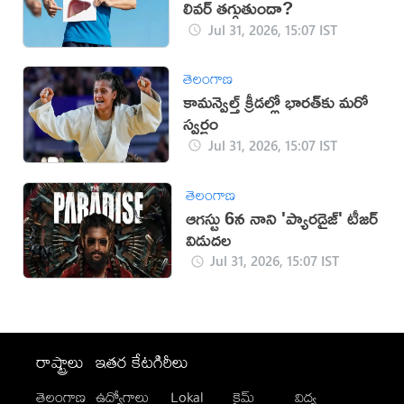
లివర్ తగ్గుతుందా?
Jul 31, 2026, 15:07 IST
తెలంగాణ
కామన్వెల్త్ క్రీడల్లో భారత్‌కు మరో
స్వర్ణం
Jul 31, 2026, 15:07 IST
తెలంగాణ
ఆగస్టు 6న నాని 'ప్యారడైజ్' టీజర్
విడుదల
Jul 31, 2026, 15:07 IST
రాష్ట్రాలు
ఇతర కేటగిరీలు
తెలంగాణ
ఉద్యోగాలు
Lokal
క్రైమ్
విద్య