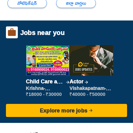
నోటిఫికేషన్
జిల్లా వార్తలు
Jobs near you
Child Care and
Actor
Patient care
Krishna-
Vishakapatnam-
vijayawada
new
₹18000 - ₹30000
₹40000 - ₹50000
Explore more jobs