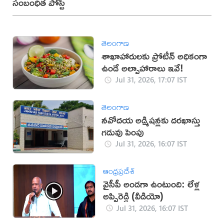
సంబంధిత పోస్ట్
తెలంగాణ
శాఖాహారులకు ప్రోటీన్ అధికంగా
ఉండే అల్పాహారాలు ఇవే!
Jul 31, 2026, 17:07 IST
తెలంగాణ
నవోదయ అడ్మిషన్లకు దరఖాస్తు
గడువు పెంపు
Jul 31, 2026, 16:07 IST
ఆంధ్రప్రదేశ్
వైసీపీ అండగా ఉంటుంది: లేళ్ల
అప్పిరెడ్డి (వీడియో)
Jul 31, 2026, 16:07 IST