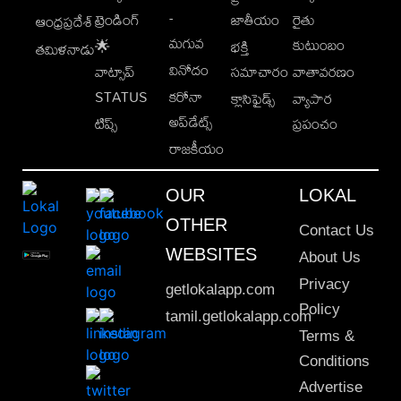
-
ట్రెండింగ్
జాతీయం
రైతు
ఆంధ్రప్రదేశ్
మగువ
కుటుంబం
🌟
భక్తి
తమిళనాడు
వినోదం
వాట్సాప్
సమాచారం
వాతావరణం
STATUS
కరోనా
క్లాసిఫైడ్స్
వ్యాపార
అప్‌డేట్స్
టిప్స్
ప్రపంచం
రాజకీయం
OUR
LOKAL
OTHER
Contact Us
WEBSITES
About Us
Privacy
getlokalapp.com
Policy
tamil.getlokalapp.com
Terms &
Conditions
Advertise