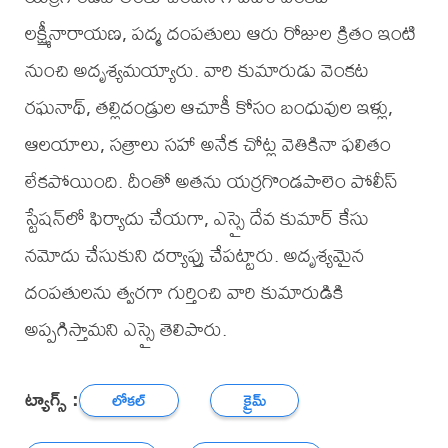
లక్ష్మీనారాయణ, పద్మ దంపతులు ఆరు రోజుల క్రితం ఇంటి
నుంచి అదృశ్యమయ్యారు. వారి కుమారుడు వెంకట
రఘనాథ్, తల్లిదండ్రుల ఆచూకీ కోసం బంధువుల ఇళ్లు,
ఆలయాలు, సత్రాలు సహా అనేక చోట్ల వెతికినా ఫలితం
లేకపోయింది. దీంతో అతను యర్రగొండపాలెం పోలీస్
స్టేషన్‌లో ఫిర్యాదు చేయగా, ఎస్సై దేవ కుమార్ కేసు
నమోదు చేసుకుని దర్యాప్తు చేపట్టారు. అదృశ్యమైన
దంపతులను త్వరగా గుర్తించి వారి కుమారుడికి
అప్పగిస్తామని ఎస్సై తెలిపారు.
ట్యాగ్స్ :
లోకల్
క్రైమ్