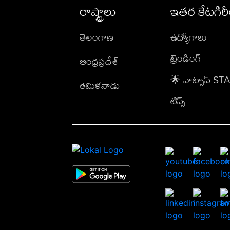
రాష్ట్రాలు
ఇతర కేటగిర
తెలంగాణ
ఉద్యోగాలు
ట్రెండింగ్
ఆంధ్రప్రదేశ్
🌟 వాట్సాప్ S
తమిళనాడు
టిప్స్