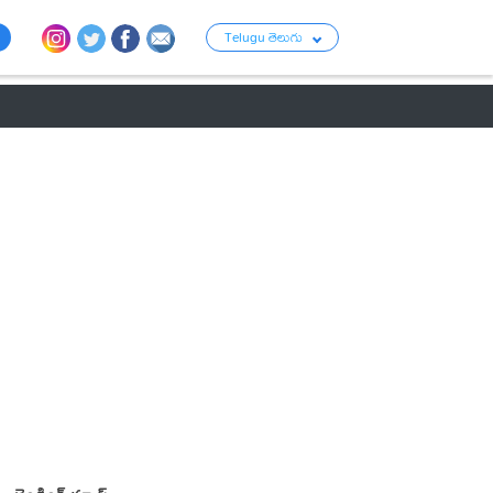
Telugu తెలుగు
ు
రాజకీయం
బంగారం-వెండి ధరలు
క్రైమ్
వ్యాపార ప్రపంచం
టాలీవుడ్ న్య