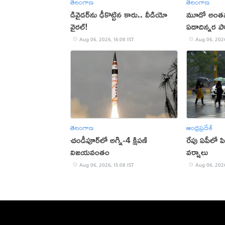
తెలంగాణ
తెలంగాణ
డివైడర్‌ను ఢీకొట్టిన కారు.. వీడియో
మూడో అంతస్త
వైరల్!
ఏడాదిన్నర ప
Aug 06, 2026, 16:08 IST
Aug 06, 2026
తెలంగాణ
ఆంధ్రప్రదేశ్
చండీపూర్‌లో అగ్ని-4 క్షిపణి
రేపు ఏపీలో 
విజయవంతం
వర్షాలు
Aug 06, 2026, 15:08 IST
Aug 06, 2026