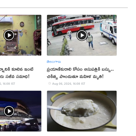
తెలంగాణ
ానికి కూలిన ఇంటి
ప్రయాణికురాలి కోసం ఆసుపత్రికి బస్సు..
గురు సజీవ సమాధి!
చికిత్స పొందుతూ మహిళ మృతి!
, 16:08 IST
Aug 06, 2026, 16:08 IST