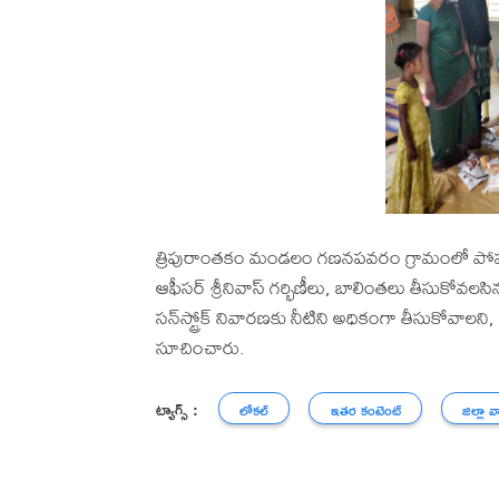
త్రిపురాంతకం మండలం గణనపవరం గ్రామంలో పోషక పక్
ఆఫీసర్ శ్రీనివాస్ గర్భిణీలు, బాలింతలు తీసుకో
సన్‌స్ట్రోక్ నివారణకు నీటిని అధికంగా తీసుకోవాలన
సూచించారు.
ట్యాగ్స్ :
లోకల్
ఇతర కంటెంట్
జిల్లా వ