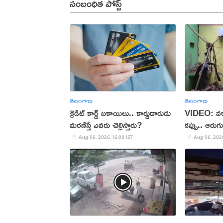
సంబంధిత పోస్ట్
తెలంగాణ
తెలంగాణ
క్రెడిట్ కార్డ్ బకాయిలు.. కార్డుదారుడు
VIDEO: వర్ష
మరణిస్తే ఎవరు చెల్లిస్తారు?
కప్పు.. ఆరు
Aug 06, 2026, 16:08 IST
Aug 06, 2026