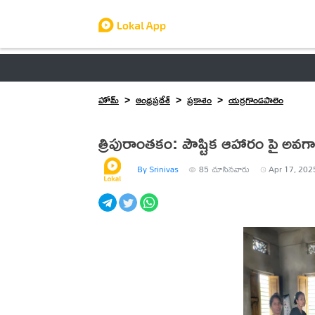
ఆంధ్రప్రదేశ్
తెలంగాణ
ఉద్యోగాలు
ట్రెండింగ్
హోమ్
ఆంధ్రప్రదేశ్
ప్రకాశం
యర్రగొండపాలెం
త్రిపురాంతకం: పౌష్టిక ఆహారం పై అవ
By Srinivas
85
చూసినవారు
Apr 17, 202