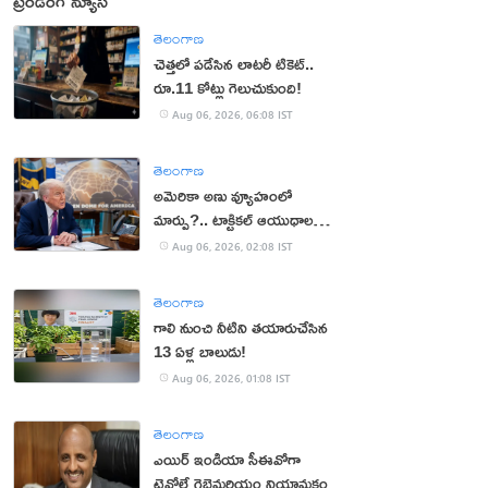
ట్రెండింగ్ న్యూస్
తెలంగాణ
చెత్తలో పడేసిన లాటరీ టికెట్..
రూ.11 కోట్లు గెలుచుకుంది!
Aug 06, 2026, 06:08 IST
తెలంగాణ
అమెరికా అణు వ్యూహంలో
మార్పు?.. టాక్టికల్ ఆయుధాలకు
ప్రాధాన్యం!
Aug 06, 2026, 02:08 IST
తెలంగాణ
గాలి నుంచి నీటిని తయారుచేసిన
13 ఏళ్ల బాలుడు!
Aug 06, 2026, 01:08 IST
తెలంగాణ
ఎయిర్ ఇండియా సీఈవోగా
టెవోల్డే గెబ్రెమరియం నియామకం