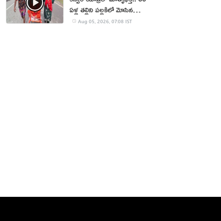
ఏళ్ల తల్లిని పల్లకిలో మోసిన
కొడుకు, కోడలు!
Aug 05, 2026, 07:08 IST