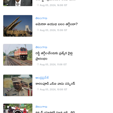
Aug 05, 2026, 16:08 IST
తెలంగాణ
అమెరికా ఆయుధ బలం తగ్గిందా?
Aug 05, 2026, 15:08 IST
తెలంగాణ
రద్దీ తగ్గించేందుకు ప్రత్యేక రైళ్లు
ప్రారంభం
Aug 05, 2026, 11:08 IST
ఆంధ్రప్రదేశ్
కారంపూడి ఎస్ఐ వాసు స‌స్పెండ్‌
Aug 05, 2026, 10:08 IST
తెలంగాణ
కన్వర్ యాత్రలో మాతృభక్తి.. 60