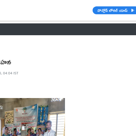
డౌన్లోడ్ లోకల్ యాప్
వాతావరణం
🌟 వాట్సాప్ STATUS
వినోదం
పంచాంగం
రాశి ఫలాల
గాహన
5, 04:04 IST