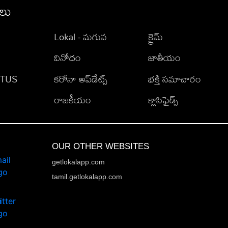
ీలు
Lokal - మగువ
క్రైమ్
వినోదం
జాతీయం
TATUS
కరోనా అప్‌డేట్స్
భక్తి సమాచారం
రాజకీయం
క్లాసిఫైడ్స్
OUR OTHER WEBSITES
getlokalapp.com
tamil.getlokalapp.com