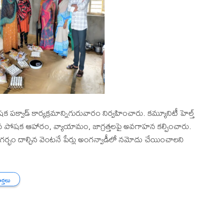
వాడ్ కార్యక్రమాన్నిగురువారం నిర్వహించారు. కమ్యూనిటీ హెల్త్
వలసిన పోషక ఆహారం, వ్యాయామం, జాగ్రత్తలపై అవగాహన కల్పించారు.
ి, గర్భం దాల్చిన వెంటనే పేర్లు అంగన్వాడీలో నమోదు చేయించాలని
ార్తలు