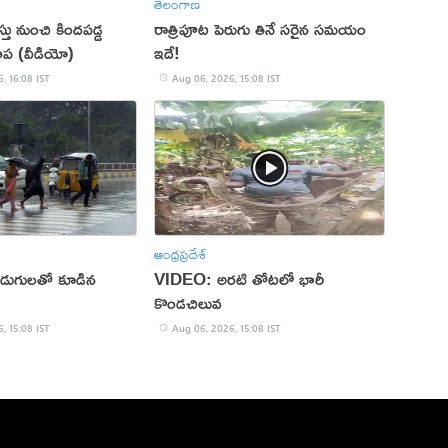
తెలంగాణ
ు నుంచి కిందపడ్డ
రాత్రిపూట పెరుగు తినే సరైన సమయం
ాప (వీడియో)
ఇదే!
, 16:08 IST
Aug 06, 2026, 15:08 IST
ఆంధ్రప్రదేశ్
పిడుగులతో కూడిన
VIDEO: అరటి తోటలో భారీ
కొండచిలువ
, 15:08 IST
Aug 06, 2026, 15:08 IST