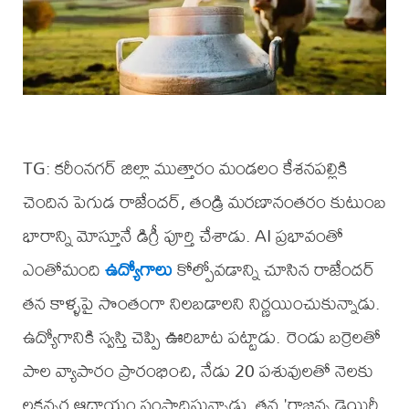
TG: కరీంనగర్ జిల్లా ముత్తారం మండలం కేశనపల్లికి
చెందిన పెగుడ రాజేందర్, తండ్రి మరణానంతరం కుటుంబ
భారాన్ని మోస్తూనే డిగ్రీ పూర్తి చేశాడు. AI ప్రభావంతో
ఎంతోమంది
ఉద్యోగాలు
కోల్పోవడాన్ని చూసిన రాజేందర్‌
తన కాళ్ళపై సొంతంగా నిలబడాలని నిర్ణయించుకున్నాడు.
ఉద్యోగానికి స్వస్తి చెప్పి ఊరిబాట పట్టాడు. రెండు బర్రెలతో
పాల వ్యాపారం ప్రారంభించి, నేడు 20 పశువులతో నెలకు
లక్షన్నర ఆదాయం సంపాదిస్తున్నాడు. తన 'రాజన్న డెయిరీ