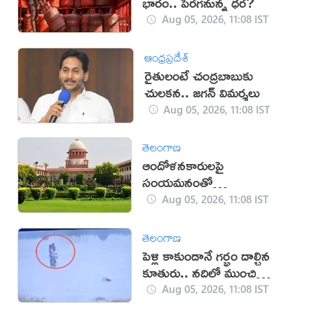
భారం.. పెరగనున్న ధర?
Aug 05, 2026, 11:08 IST
ఆంధ్రప్రదేశ్
రైతులంటే చంద్రబాబుకు
చులకన.. జగన్ విమర్శలు
Aug 05, 2026, 11:08 IST
తెలంగాణ
ఆందోళనకారులపై
సంయమనంతో
వ్యవహరించండి: సుప్రీంకోర్టు
Aug 05, 2026, 11:08 IST
తెలంగాణ
పెళ్లి కాకుండానే గర్భం దాల్చిన
కూతురు.. నదిలో ముంచి
చంపిన తండ్రి
Aug 05, 2026, 11:08 IST