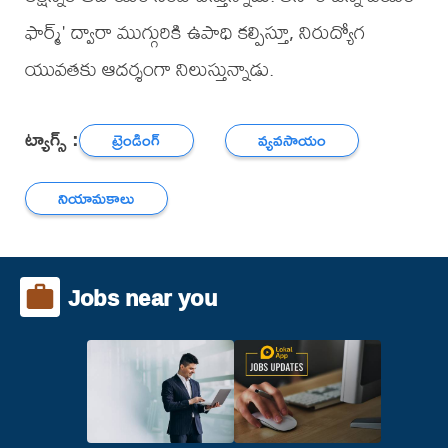
ఫార్మ్' ద్వారా ముగ్గురికి ఉపాధి కల్పిస్తూ, నిరుద్యోగ
యువతకు ఆదర్శంగా నిలుస్తున్నాడు.
ట్యాగ్స్ :
ట్రెండింగ్
వ్యవసాయం
నియామకాలు
Jobs near you