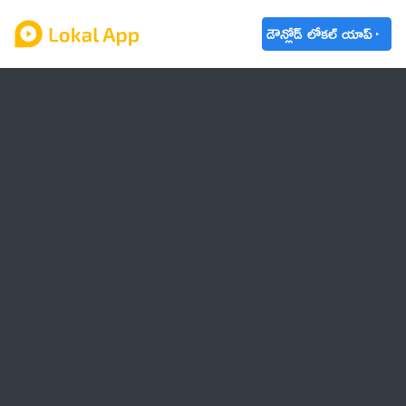
డౌన్లోడ్ లోకల్ యాప్
ఆంధ్రప్రదేశ్
తెలంగాణ
ఉద్యోగాలు
ట్రెండింగ్
వాతావరణం
🌟 వాట్సాప్ STATUS
వినోదం