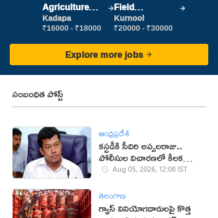
Agriculture
Field
Labour
Marketing
Kadapa
Kurnool
Executive
₹16000 - ₹18000
₹20000 - ₹30000
Explore more jobs
సంబంధిత పోస్ట్
ఆంధ్రప్రదేశ్
కస్టడీకి సీదిరి అప్పలరాజు..
పోలీసుల విచారణలో కీలక
ప్రశ్నలు
Aug 05, 2026, 12:08 IST
తెలంగాణ
గ్యాస్ వినియోగదారులపై కొత్త