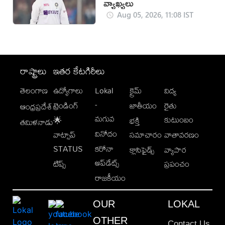
వ్యాఖ్యలు
Aug 05, 2026, 11:08 IST
రాష్ట్రాలు
ఇతర కేటగిరీలు
తెలంగాణ
ఉద్యోగాలు
Lokal
క్రైమ్
విద్య
-
ట్రెండింగ్
జాతీయం
రైతు
ఆంధ్రప్రదేశ్
మగువ
కుటుంబం
🌟
భక్తి
తమిళనాడు
వినోదం
వాట్సాప్
సమాచారం
వాతావరణం
STATUS
కరోనా
క్లాసిఫైడ్స్
వ్యాపార
అప్‌డేట్స్
టిప్స్
ప్రపంచం
రాజకీయం
OUR
LOKAL
OTHER
Contact Us