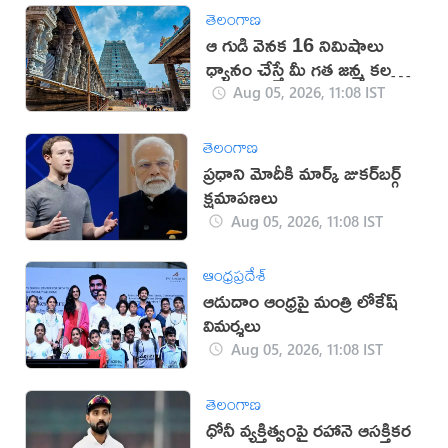
తెలంగాణ
ఆ గుడి వెనక 16 నిమిషాలు
ధ్యానం చేస్తే మీ గత జన్మ కలలో
కనిపిస్తుంది..!
Aug 05, 2026, 11:08 IST
తెలంగాణ
ప్రధాని మోదీకి మార్క్ జుకర్‌బర్గ్
క్షమాపణలు
Aug 05, 2026, 11:08 IST
ఆంధ్రప్రదేశ్
ఆడుదాం ఆంధ్ర‌పై మంత్రి లోకేష్
విమ‌ర్శ‌లు
Aug 05, 2026, 11:08 IST
తెలంగాణ
ధోనీ వ్యక్తిత్వంపై రహానె ఆసక్తికర