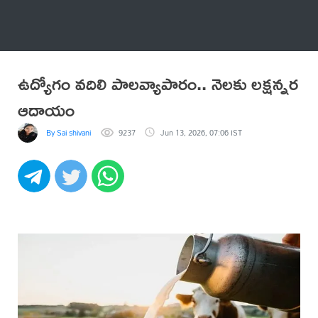
అనేకం
ఉద్యోగం వదిలి పాలవ్యాపారం.. నెలకు లక్షన్నర
ఆదాయం
By Sai shivani
9237
Jun 13, 2026, 07:06 IST