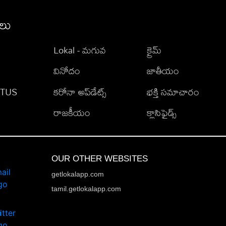
ీలు
Lokal - మగువ
క్రైమ్
వినోదం
జాతీయం
TATUS
కరోనా అప్‌డేట్స్
భక్తి సమాచారం
రాజకీయం
క్లాసిఫైడ్స్
OUR OTHER WEBSITES
getlokalapp.com
tamil.getlokalapp.com