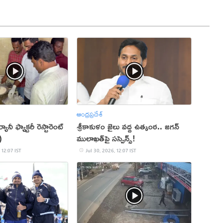
ఆంధ్రప్రదేశ్
ానీ ఫ్యాక్ట‌రీ రెస్టారెంట్
శ్రీకాకుళం జైలు వద్ద ఉత్కంఠ.. జగన్
)
ములాఖత్‌పై సస్పెన్స్!
 12:07 IST
Jul 30, 2026, 12:07 IST