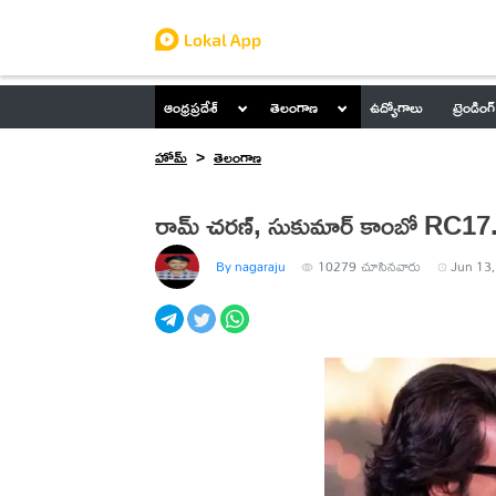
ఆంధ్రప్రదేశ్
తెలంగాణ
ఉద్యోగాలు
ట్రెండింగ్
హోమ్
తెలంగాణ
రామ్ చరణ్, సుకుమార్ కాంబో RC17
By nagaraju
10279
చూసినవారు
Jun 13,