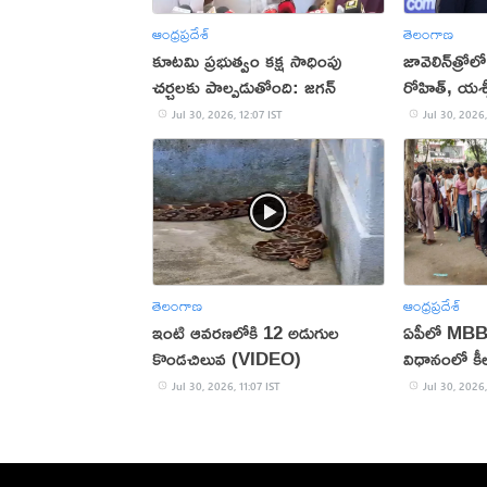
ఆంధ్రప్రదేశ్
తెలంగాణ
కూటమి ప్రభుత్వం కక్ష సాధింపు
జావెలిన్‌త్రోల
చర్చలకు పాల్పడుతోంది: జగన్
రోహిత్‌, యశ్వ
Jul 30, 2026, 12:07 IST
Jul 30, 2026,
తెలంగాణ
ఆంధ్రప్రదేశ్
ఇంటి ఆవరణలోకి 12 అడుగుల
ఏపీలో MBBS,
కొండచిలువ (VIDEO)
విధానంలో కీ
Jul 30, 2026, 11:07 IST
Jul 30, 2026,