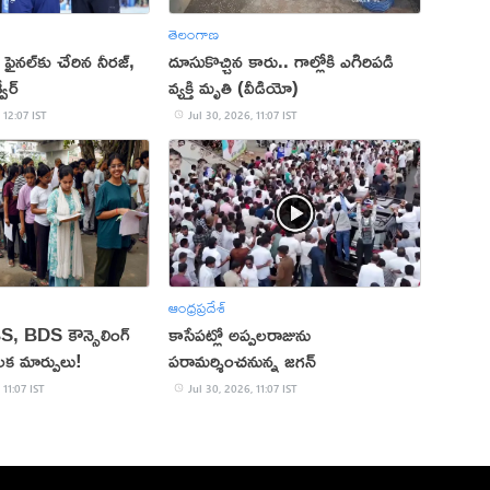
తెలంగాణ
ో ఫైనల్‌కు చేరిన నీరజ్‌,
దూసుకొచ్చిన కారు.. గాల్లోకి ఎగిరిపడి
ీర్‌
వ్యక్తి మృతి (వీడియో)
 12:07 IST
Jul 30, 2026, 11:07 IST
ఆంధ్రప్రదేశ్
 BDS కౌన్సెలింగ్‌
కాసేపట్లో అప్పలరాజును
లక మార్పులు!
పరామర్శించనున్న జగన్
 11:07 IST
Jul 30, 2026, 11:07 IST