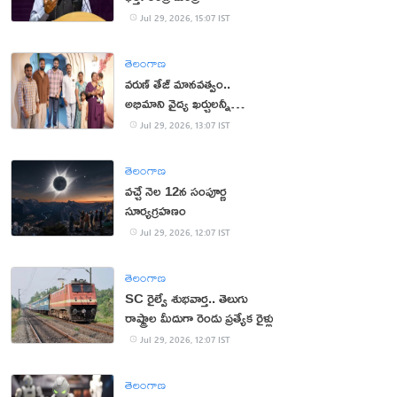
Jul 29, 2026, 15:07 IST
తెలంగాణ
వరుణ్ తేజ్ మానవత్వం..
అభిమాని వైద్య ఖర్చులన్నీ
భరించిన మెగా ప్రిన్స్
Jul 29, 2026, 13:07 IST
తెలంగాణ
వచ్చే నెల 12న సంపూర్ణ
సూర్యగ్రహణం
Jul 29, 2026, 12:07 IST
తెలంగాణ
SC రైల్వే శుభవార్త.. తెలుగు
రాష్ట్రాల మీదుగా రెండు ప్రత్యేక రైళ్లు
Jul 29, 2026, 12:07 IST
తెలంగాణ