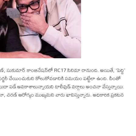
్, సుకుమార్ కాంబినేషన్‌లో RC17 సినిమా రానుంది. అయితే, ‘పెద్ది’
సర్జరీ చేయించుకుని కోలుకోవడానికి సమయం పట్టేలా ఉంది. దీంతో
దా పడే అవకాశాలున్నాయని టాలీవుడ్ వర్గాలు అంచనా వేస్తున్నాయి.
, చరణ్ ఆరోగ్యం ముఖ్యమని వారు భావిస్తున్నారు. అధికారిక ప్రకటన