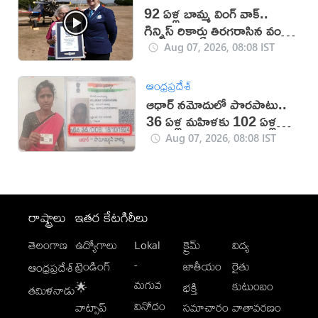
92 ఏళ్ల బామ్మ వింగ్ వాక్..
గిన్నిస్ రికార్డు తిరగరాసిన వండర్
ఉమెన్
Aug 07, 2026, 08:08 IST
ఆంధ్రప్రదేశ్
ఆధార్‌ నమోదులో పొరపాటు..
36 ఏళ్ల మహిళకు 102 ఏళ్ల
వయసు!
Aug 07, 2026, 08:08 IST
రాష్ట్రాలు
ఇతర కేటగిరీలు
తెలంగాణ
ఉద్యోగాలు
Lokal
క్రైమ్
విద్య
-
ట్రెండింగ్
జాతీయం
రైతు
ఆంధ్రప్రదేశ్
మగువ
కుటుంబం
🌟
భక్తి
తమిళనాడు
వినోదం
వాట్సాప్
సమాచారం
వాతావరణం