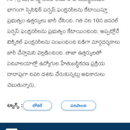
భాగంగా స్పెసిఫిక్ పర్పస్ ఫంక్షనరీలను కేటాయిస్తూ
ప్రభుత్వం ఉత్తర్వులు జారీ చేసింది. గత నెల 10న జనరల్
పర్పస్ ఫంక్షనరీలను ప్రభుత్వం కేటాయించింది. అప్పట్లోనే
టెక్నికల్ ఫంక్షనరీలను సంబంధించి విడిగా మార్గదర్శకాలు
జారీ చేస్తామని వెల్లడించింది. తాజా ఉత్తర్వులతో
సచివాలయాల్లో ఉద్యోగుల హేతుబద్ధీకరణ ప్రక్రియ
దాదాపుగా చివరి దశకు చేరుకున్నట్లు అధికారులు
చెబుతున్నారు.
ట్యాగ్స్ :
లోకల్
పరిపాలన