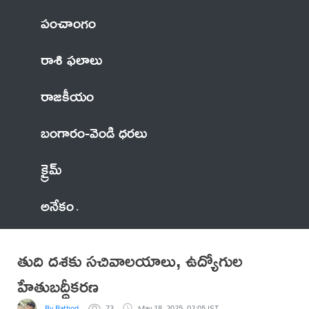
పంచాంగం
రాశి ఫలాలు
రాజకీయం
బంగారం-వెండి ధరలు
క్రైమ్
అనేకం
తుది దశకు సచివాలయాలు, ఉద్యోగుల
హేతుబద్ధీకరణ
By Rathod
73
May 18, 2025, 02:05 IST