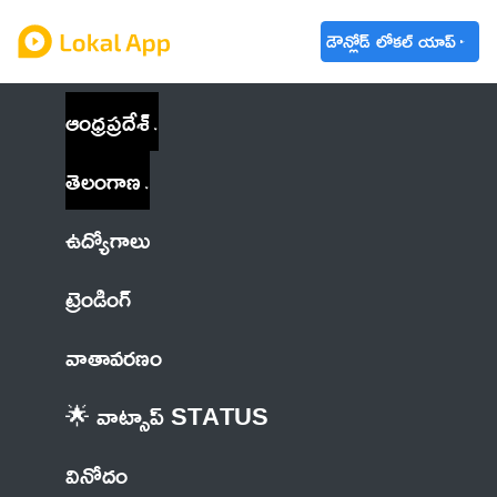
డౌన్లోడ్ లోకల్ యాప్
ఆంధ్రప్రదేశ్
తెలంగాణ
ఉద్యోగాలు
ట్రెండింగ్
వాతావరణం
🌟 వాట్సాప్ STATUS
వినోదం