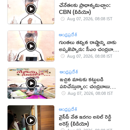
చేనేతలకు ప్రాధాన్యమిచ్చాం:
CBN (వీడియో)
Aug 07, 2026, 08:08 IST
ఆంధ్రప్రదేశ్
గుంతలు తవ్విన రాష్ట్రాన్ని నాకు
అప్పజెప్పారు: సీఎం చంద్రబాబు
(వీడియో)
Aug 07, 2026, 08:08 IST
ఆంధ్రప్రదేశ్
ఇచ్చిన మాటకు కట్టుబడి
పనిచేస్తున్నాం: చంద్రబాబు
(వీడియో)
Aug 07, 2026, 08:08 IST
ఆంధ్రప్రదేశ్
వైసీపీ నేత ఇరగం అనిల్ రెడ్డి
అరెస్ట్ (వీడియో)