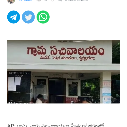
AP: గ్రామ, వార్డు సచివాలయాల హేతుబద్ధీకరణలో