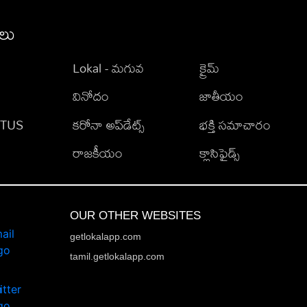
ీలు
Lokal - మగువ
క్రైమ్
వినోదం
జాతీయం
TATUS
కరోనా అప్‌డేట్స్
భక్తి సమాచారం
రాజకీయం
క్లాసిఫైడ్స్
OUR OTHER WEBSITES
getlokalapp.com
tamil.getlokalapp.com