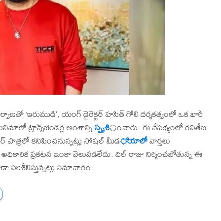
ి
ర్వాణతో ‘ఇరుముడి’, యంగ్ డైరెక్టర్ హసిత్ గోలి దర్శకత్వంలో ఒక భారీ
 సినిమాలో ట్రాన్స్‌జెండర్ల అంశాన్ని
స్పృశి
ంచారు. ఈ నేపథ్యంలో రవితేజ
 పాత్రలో కనిపించనున్నట్లు సోషల్ మీడ
ియాలో
వార్తలు
ి అధికారిక ప్రకటన ఇంకా వెలువడలేదు. దిల్ రాజు నిర్మించబోతున్న ఈ
ూడా పరిశీలిస్తున్నట్లు సమాచారం.