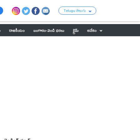
Telugu తెలుగు
ు
రాజకీయం
బంగారం-వెండి ధరలు
క్రైమ్
అనేకం