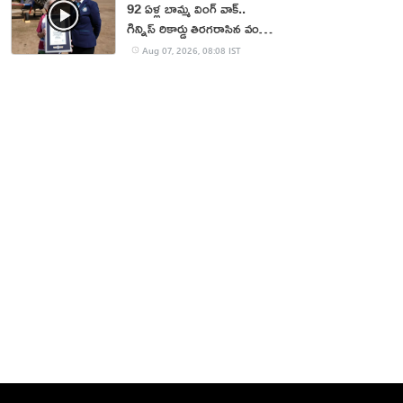
92 ఏళ్ల బామ్మ వింగ్ వాక్..
గిన్నిస్ రికార్డు తిరగరాసిన వండర్
ఉమెన్
Aug 07, 2026, 08:08 IST