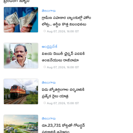
ట్రెండింగ్ న్యూస్
తెలంగాణ
గ్రామీణ సహకార బ్యాంకుల్లో హోం
లోన్లు.. ఆర్బీఐ కొత్త నిబంధనలు
Aug 07, 2026, 16:08 IST
ఆంధ్రప్రదేశ్
విజయ డెయిరీ ఛైర్మన్ పదవికి
ఆంజనేయులు రాజీనామా
Aug 07, 2026, 16:08 IST
తెలంగాణ
ఏడు జ్యోతిర్లింగాల దర్శనానికి
ప్రత్యేక రైలు యాత్ర
Aug 07, 2026, 15:08 IST
తెలంగాణ
రూ.23,731 కోట్లతో గోబర్ధన్
పథకానికి ఆమోదం