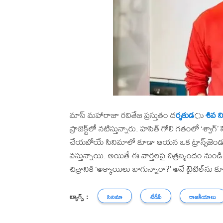
మాస్ మహారాజా రవితేజ ప్రస్తుతం ద
ర్శకుడ
ు
శివ న
ప్రాజెక్ట్‌లో నటిస్తున్నారు. హసిత్ గోలి గతంలో ‘శ్వాగ్’
చేయబోయే సినిమాలో కూడా ఆయన ఒక ట్రాన్స్‌జెండర్
వస్తున్నాయి. అయితే ఈ వార్తలపై చిత్రబృందం నుండ
చిత్రానికి ‘అక్కాయిలు బాగున్నారా?’ అనే టైటిల్‌ను క
ట్యాగ్స్ :
సినిమా
టీడీపీ
రాజకీయాలు