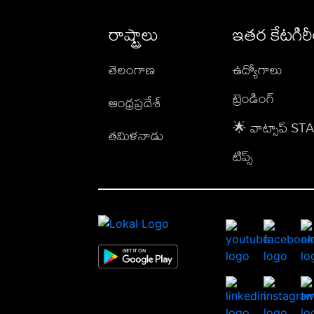
రాష్ట్రాలు
ఇతర కేటగిర
తెలంగాణ
ఉద్యోగాలు
ట్రెండింగ్
ఆంధ్రప్రదేశ్
🌟 వాట్సాప్ S
తమిళనాడు
టిప్స్