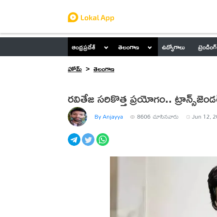
ఆంధ్రప్రదేశ్
తెలంగాణ
ఉద్యోగాలు
ట్రెండింగ్
హోమ్
తెలంగాణ
రవితేజ సరికొత్త ప్రయోగం.. ట్రాన్స్‌జ
By Anjayya
8606
చూసినవారు
Jun 12, 2