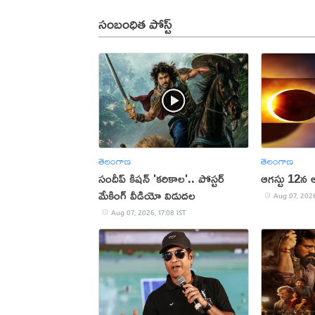
సంబంధిత పోస్ట్
తెలంగాణ
తెలంగాణ
సందీప్ కిషన్ 'కరికాల'.. పోస్టర్
ఆగస్టు 12న 
మేకింగ్ వీడియో విడుదల
Aug 07, 2026
Aug 07, 2026, 17:08 IST