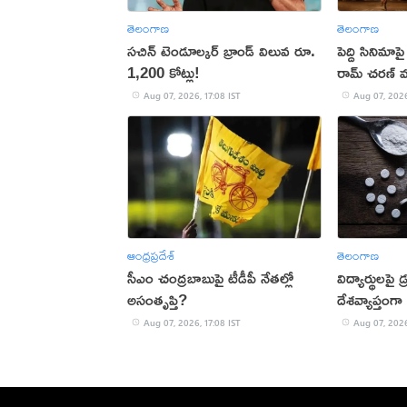
తెలంగాణ
తెలంగాణ
సచిన్ టెండూల్కర్ బ్రాండ్ విలువ రూ.
పెద్ది సినిమా
1,200 కోట్లు!
రామ్ చరణ్ వల
Aug 07, 2026, 17:08 IST
Aug 07, 2026
ఆంధ్రప్రదేశ్
తెలంగాణ
సీఎం చంద్రబాబుపై టీడీపీ నేతల్లో
విద్యార్థులపై డ
అసంతృప్తి?
దేశవ్యాప్తంగా 
Aug 07, 2026, 17:08 IST
Aug 07, 2026