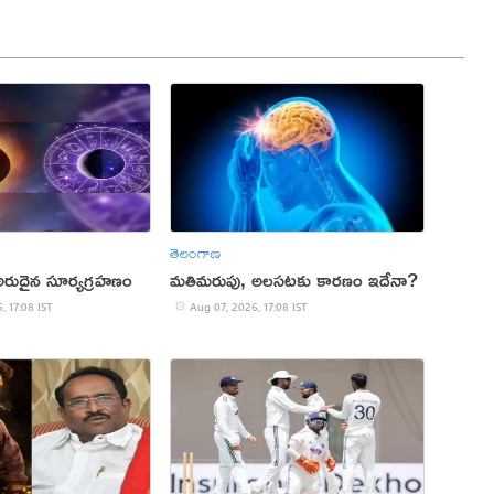
తెలంగాణ
అరుదైన సూర్యగ్రహణం
మతిమరుపు, అలసటకు కారణం ఇదేనా?
, 17:08 IST
Aug 07, 2026, 17:08 IST