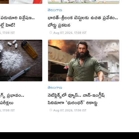
తెలంగాణ
పై పరుచూరి విశ్లేషణ..
భారత్-శ్రీలంక టెస్టులకు ఉచిత ప్రవేశం..
్లే హిట్!
బోర్డు ప్రకటన
, 17:08 IST
Aug 07, 2026, 17:08 IST
తెలంగాణ
్రగ్స్ ప్రభావం..
నెట్‌ఫ్లిక్స్‌లో వ్యూస్.. నాన్-ఇంగ్లీష్
పరీక్షలు
సినిమాగా ‘ధురంధర్’ రికార్డు
, 17:08 IST
Aug 07, 2026, 17:08 IST