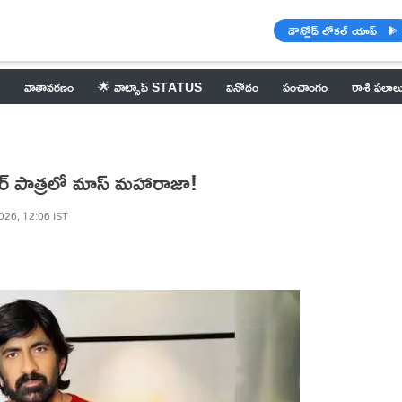
డౌన్లోడ్ లోకల్ యాప్
వాతావరణం
🌟 వాట్సాప్ STATUS
వినోదం
పంచాంగం
రాశి ఫలాల
ెండర్ పాత్రలో మాస్ మహారాజా!
026, 12:06 IST