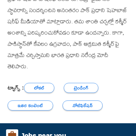
స్థావరాన్ని సందర్శించిన అనంతరం పాక్ ప్రధాని షెహబాజ్
షరీఫ్ మీడియాతో మాట్లాడారు. తమ శాంతి చర్చల్లో కశ్మీర్
అంశాన్ని పరిష్కరించుకోవడం కూడా ఉందన్నారు. కాగా,
పాకిస్థాన్‌తో కేవలం ఉగ్రవాదం, పాక్ ఆక్రమిత కశ్మీర్‌పై
మాత్రమే చర్చిస్తామని భారత ప్రధాని నరేంద్ర మోదీ
తెలిపారు.
ట్యాగ్స్ :
లోకల్
ట్రెండింగ్
ఇతర కంటెంట్
నోటిఫికేషన్
Jobs near you