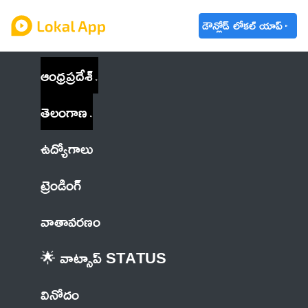
డౌన్లోడ్ లోకల్ యాప్
ఆంధ్రప్రదేశ్
తెలంగాణ
ఉద్యోగాలు
ట్రెండింగ్
వాతావరణం
🌟 వాట్సాప్ STATUS
వినోదం