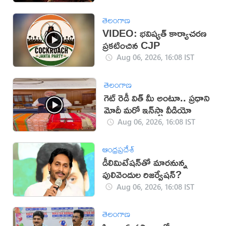
తెలంగాణ
VIDEO: భవిష్యత్ కార్యాచరణ
ప్రకటించిన CJP
Aug 06, 2026, 16:08 IST
తెలంగాణ
గెట్ రెడీ విత్ మీ అంటూ.. ప్రధాని
మోదీ మరో ఇన్‌స్టా వీడియో
Aug 06, 2026, 16:08 IST
ఆంధ్రప్రదేశ్
డీలిమిటేషన్‌తో మారనున్న
పులివెందుల రిజర్వేషన్?
Aug 06, 2026, 16:08 IST
తెలంగాణ