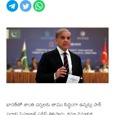
భారత్‌తో శాంతి చర్చలకు తాము సిద్ధంగా ఉన్నట్లు పాక్
ప్రధాని షెహబాజ్ షరీఫ్ తెలిపారు. కమ్రా వైమానిక