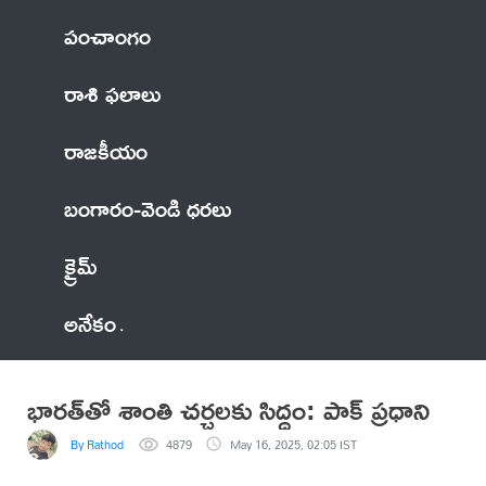
పంచాంగం
రాశి ఫలాలు
రాజకీయం
బంగారం-వెండి ధరలు
క్రైమ్
అనేకం
భారత్‌తో శాంతి చర్చలకు సిద్ధం: పాక్ ప్రధాని
By Rathod
4879
May 16, 2025, 02:05 IST