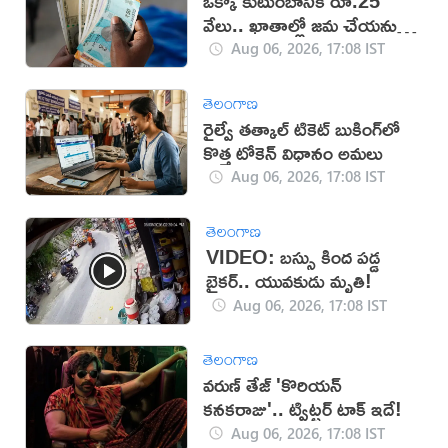
ఒక్కో కుటుంబానికి రూ.25
వేలు.. ఖాతాల్లో జ‌మ చేయ‌నున్న
ప్ర‌భుత్వం..!
Aug 06, 2026, 17:08 IST
తెలంగాణ
రైల్వే తత్కాల్ టికెట్ బుకింగ్‌లో
కొత్త టోకెన్ విధానం అమలు
Aug 06, 2026, 17:08 IST
తెలంగాణ
VIDEO: బస్సు కింద పడ్డ
బైకర్.. యువకుడు మృతి!
Aug 06, 2026, 17:08 IST
తెలంగాణ
వరుణ్ తేజ్ 'కొరియన్
కనకరాజు'.. ట్విట్టర్ టాక్ ఇదే!
Aug 06, 2026, 17:08 IST