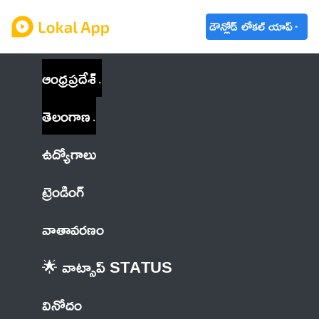
డౌన్లోడ్ లోకల్ యాప్
ఆంధ్రప్రదేశ్
తెలంగాణ
ఉద్యోగాలు
ట్రెండింగ్
వాతావరణం
🌟 వాట్సాప్ STATUS
వినోదం