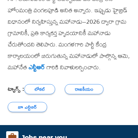
హోంమంత్రి వంగలపూడి అనిత అన్నారు. ఇప్పుడు హైబ్రిడ్
విధానంలో నిర్వహిస్తున్న మహానాడు–2026 ద్వారా గ్రామ
గ్రామానికీ, ప్రతి కార్యకర్త హృదయానికీ మహానాడు
చేరుతోందని తెలిపారు. మంగళగారి పార్టీ కేంద్ర
కార్యాలయంలో జరుగుతున్న మహానాడులో పాల్గొన్న ఆమె,
మహానేత
ఎన్టీఆర్
గారికి నివాళులర్పించారు.
ట్యాగ్స్ :
లోకల్
రాజకీయం
జూ ఎన్టీఆర్
Jobs near you