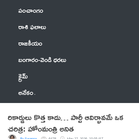
పంచాంగం
రాశి ఫలాలు
రాజకీయం
బంగారం-వెండి ధరలు
క్రైమ్
అనేకం
రికార్డులు కొత్త కాదు… పార్టీ ఆవిర్భావమే ఒక
చరిత్ర: హోంమంత్రి అనిత
By Swapna
6478
May 27, 2026, 10:05 IST