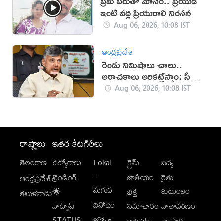
ప్రేమ పేరుతో మోసం.. ప్రియుడి
ఇంటి వద్ద ప్రియురాలి నిరసన
Aug 06, 2026, 10:08 IST
ఆంధ్రప్రదేశ్
రెండు నిమిషాలు చాలు..
అరాచకాలు అరికట్టేస్తాం: సీఎం
చంద్రబాబు
Aug 06, 2026, 10:08 IST
రాష్ట్రాలు
ఇతర కేటగిరీలు
తెలంగాణ
ఉద్యోగాలు
Lokal
క్రైమ్
విద్య
-
ట్రెండింగ్
జాతీయం
రైతు
ఆంధ్రప్రదేశ్
మగువ
కుటుంబం
🌟
భక్తి
తమిళనాడు
వినోదం
వాట్సాప్
సమాచారం
వాతావరణం
STATUS
కరోనా
క్లాసిఫైడ్స్
వ్యాపార