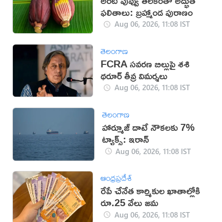
అరటి పువ్వు తిలకంతో అద్భుత
ఫలితాలు: బ్రహ్మాండ పురాణం
Aug 06, 2026, 11:08 IST
తెలంగాణ
FCRA సవరణ బిల్లుపై శశి
థరూర్ తీవ్ర విమర్శలు
Aug 06, 2026, 11:08 IST
తెలంగాణ
హార్మూజ్ దాటే నౌకలకు 7%
ట్యాక్స్: ఇరాన్
Aug 06, 2026, 11:08 IST
ఆంధ్రప్రదేశ్
రేపే చేనేత కార్మికుల ఖాతాల్లోకి
రూ.25 వేలు జమ
Aug 06, 2026, 11:08 IST