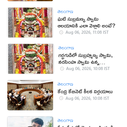
తెలంగాణ
ఘటి సుబ్రమణ్య స్వామి
ఆలయానికి ఎలా వెళ్లాలి అంటే?
Aug 06, 2026, 11:08 IST
తెలంగాణ
గర్భగుడిలో సుబ్రహ్మణ్య స్వామి,
నరసింహ స్వామి ఉన్న
దేవాలయం ఇదే
Aug 06, 2026, 10:08 IST
తెలంగాణ
కేంద్ర కేబినెట్ కీలక నిర్ణయాలు
Aug 06, 2026, 10:08 IST
తెలంగాణ