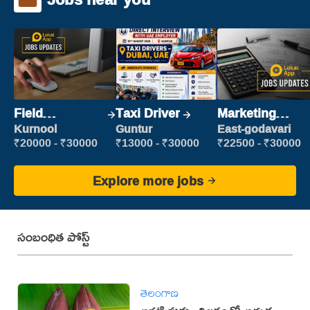
Field
Taxi Driver
Marketing
Marketing
Executive
Kurnool
Guntur
East-godavari
Executive
₹20000 - ₹30000
₹13000 - ₹30000
₹22500 - ₹30000
Explore more jobs
సంబంధిత పోస్ట్
తెలంగాణ