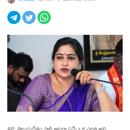
AP: తెలుగుదేశం పార్టీ ఆవిర్భావమే ఒక చరిత్ర అని