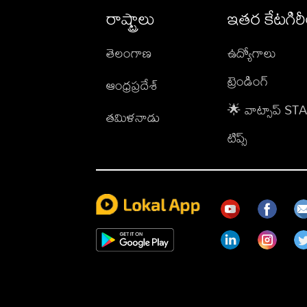
రాష్ట్రాలు
ఇతర కేటగిర
తెలంగాణ
ఉద్యోగాలు
ట్రెండింగ్
ఆంధ్రప్రదేశ్
🌟 వాట్సాప్ S
తమిళనాడు
టిప్స్