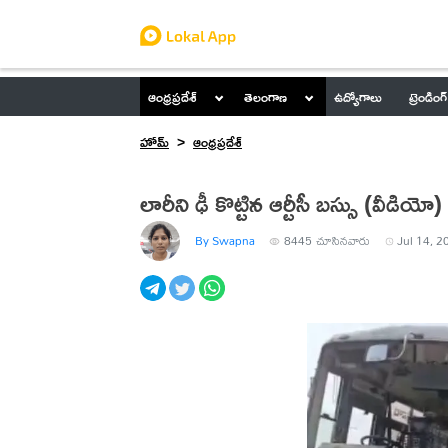
ఆంధ్రప్రదేశ్
తెలంగాణ
ఉద్యోగాలు
ట్రెండింగ్
హోమ్
ఆంధ్రప్రదేశ్
లారీని ఢీ కొట్టిన ఆర్టీసీ బస్సు (వీడియో)
By Swapna
8445
చూసినవారు
Jul 14, 2