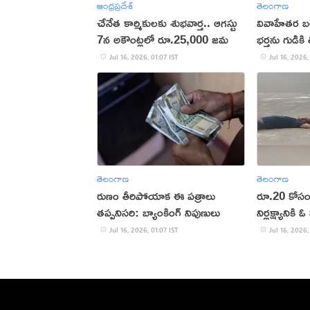
ఆంధ్రప్రదేశ్
తెలంగాణ
చేనేత కార్మికులకు శుభవార్త.. ఆగస్టు
వివాహేతర బంధా
7న అకౌంట్లలో రూ.25,000 జమ
భర్తను గుడికి 
Jul 16, 2026, 01:07 IST
Jul 16, 2026,
తెలంగాణ
తెలంగాణ
రుణం తీరిపోయాక ఈ పత్రాలు
రూ.20 కోసం
తప్పనిసరి: బ్యాంకింగ్ నిపుణులు
నిర్లక్ష్యానికి
Jul 16, 2026, 01:07 IST
Jul 16, 2026,