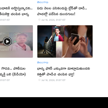
తెలంగాణ
నికి అడ్డొస్తున్నాడని..
ఏడు నెలల పసికందుపై బ్లేడ్‌తో దాడి..
తీసుకెళ్లి చంపిన భార్య
పొదల్లో పడేసిన దుండగులు!
 01:07 IST
Jul 16, 2026, 01:07 IST
తెలంగాణ
 గొడవ.. పోలీసుల
భార్య ఫోన్‌ ఎక్కువగా మాట్లాడుతుందని
 ఓ వ్యక్తి బలి (వీడియో)
కత్తితో పొడిచి చంపిన భర్త!
 01:07 IST
Jul 16, 2026, 01:07 IST