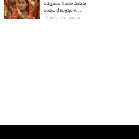
అమ్మాయిల వివాహ వయసు
పెంపు.. దేశవ్యాప్తంగా
భిన్నాభిప్రాయాలు
Jul 15, 2026, 04:07 IST