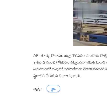
AP: తూర్పు గోదావరి జిల్లా గోకవరం మండలం కొత్తపల్
కాకినాడ నుంచి గోకవరం వస్తుండగా వెనుక నుంచి లార
సమయంలో బస్సులో ప్రయాణికులు లేకపోవడంతో పెద
స్థలానికి చేరుకుని విచారిస్తున్నారు.
ట్యాగ్స్ :
క్రైమ్