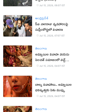
Jul 15, 2026, 08:07 IST
ఆంధ్రప్రదేశ్
సీఐ నాగరాజు వ్యవహారంపై
సుప్రీంకోర్టులో విచారణ
Jul 15, 2026, 07:07 IST
తెలంగాణ
అమ్మాయిల వివాహ వయసు
పెంచితే సమాజంలో వచ్చే
మార్పులు ఇవే!
Jul 15, 2026, 04:07 IST
తెలంగాణ
బాల్య వివాహాలు.. అమ్మాయిల
భవిష్యత్తుకు పెను ముప్పు
Jul 15, 2026, 04:07 IST
తెలంగాణ