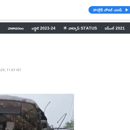
డౌన్లోడ్ లోకల్ యాప్
వాతావరణం
బడ్జెట్ 2023-24
🌟 వాట్సాప్ STATUS
ఐపీఎల్ 2021
025, 11:07 IST