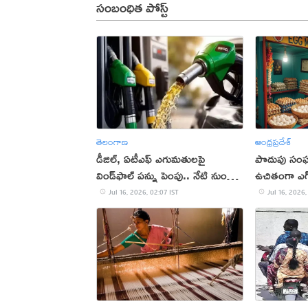
సంబంధిత పోస్ట్
తెలంగాణ
ఆంధ్రప్రదేశ్
డీజిల్, ఏటీఎఫ్ ఎగుమతులపై
పొదుపు సం
విండ్‌ఫాల్ పన్ను పెంపు.. నేటి నుంచే
ఉచితంగా ఎగ్‌క
అమలు
Jul 16, 2026, 02:07 IST
Jul 16, 2026,