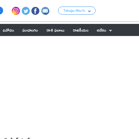
Telugu తెలుగు
వినోదం
పంచాంగం
రాశి ఫలాలు
రాజకీయం
అనేకం