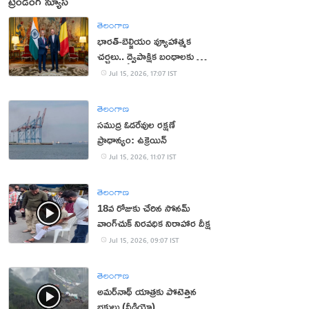
ట్రెండింగ్ న్యూస్
తెలంగాణ
భారత్-బెల్జియం వ్యూహాత్మక
చర్చలు.. ద్వైపాక్షిక బంధాలకు కొత్త
ఊపు
Jul 15, 2026, 17:07 IST
తెలంగాణ
సముద్ర ఓడరేవుల రక్షణే
ప్రాధాన్యం: ఉక్రెయిన్
Jul 15, 2026, 11:07 IST
తెలంగాణ
18వ రోజుకు చేరిన సోనమ్
వాంగ్‌చుక్ నిరవధిక నిరాహార దీక్ష
Jul 15, 2026, 09:07 IST
తెలంగాణ
అమర్‌నాథ్ యాత్రకు పోటెత్తిన
భక్తులు (వీడియో)