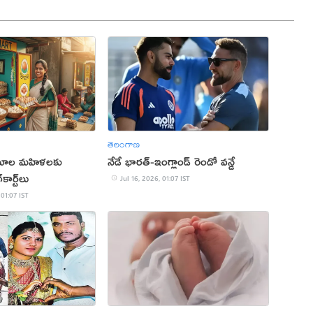
తెలంగాణ
ఘాల మహిళలకు
నేడే భారత్-ఇంగ్లాండ్ రెండో వన్డే
ార్ట్‌లు
Jul 16, 2026, 01:07 IST
 01:07 IST