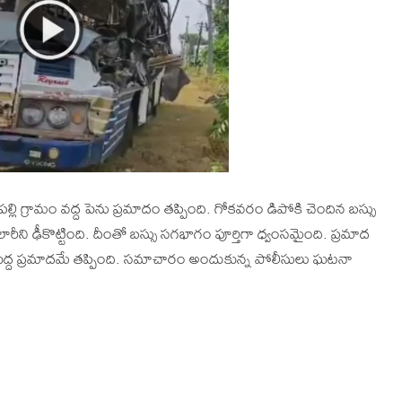
లి గ్రామం వద్ద పెను ప్రమాదం తప్పింది. గోకవరం డిపోకి చెందిన బస్సు
ీని ఢీకొట్టింది. దీంతో బస్సు సగభాగం పూర్తిగా ధ్వంసమైంది. ప్రమాద
్ద ప్రమాదమే తప్పింది. సమాచారం అందుకున్న పోలీసులు ఘటనా