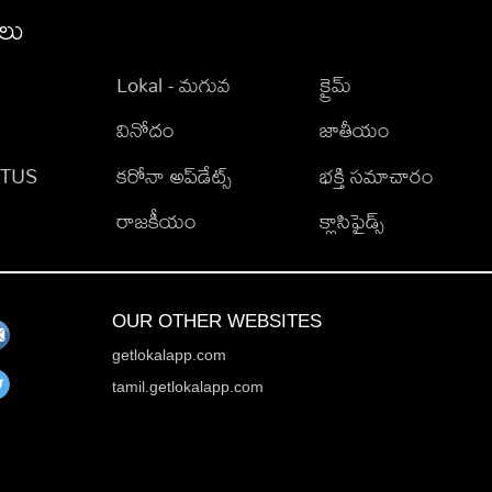
ీలు
Lokal - మగువ
క్రైమ్
వినోదం
జాతీయం
TATUS
కరోనా అప్‌డేట్స్
భక్తి సమాచారం
రాజకీయం
క్లాసిఫైడ్స్
OUR OTHER WEBSITES
getlokalapp.com
tamil.getlokalapp.com