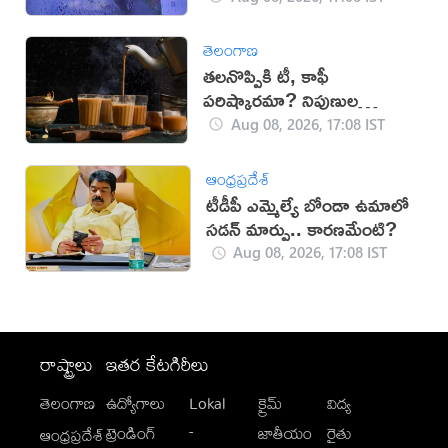
తెలంగాణ
తలనొప్పికి టీ, కాఫీ
పరిష్కారమా? నిపుణుల
సూచనలు ఇవే!
Aug 08, 2026, 17:08 IST
ఆంధ్రప్రదేశ్
టీడీపీ ఎమ్మెల్యే బోండా ఉమాలో
సడన్‌ మార్పు.. కారణమేంటి?
Aug 08, 2026, 17:08 IST
రాష్ట్రాలు
ఇతర కేటగిరీలు
తెలంగాణ
ఉద్యోగాలు
Lokal
క్రైమ్
విద్య
-
ట్రెండింగ్
జాతీయం
రైతు
ఆంధ్రప్రదేశ్