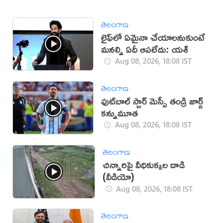
తెలంగాణ
లైఫ్‌లో ఏమైనా చేయాలనుకుంటే
మనల్ని ఏదీ ఆపలేదు: యశ్
Aug 08, 2026, 18:08 IST
తెలంగాణ
ఫుట్‌బాల్ స్టార్ మెస్సీ తండ్రి జార్జ్
కన్నుమూత
Aug 08, 2026, 18:08 IST
తెలంగాణ
చిన్నారిపై వీధికుక్కల దాడి
(వీడియో)
Aug 08, 2026, 18:08 IST
తెలంగాణ