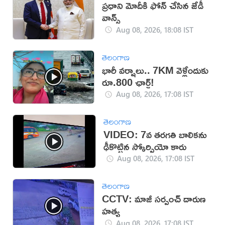
ప్రధాని మోదీకి ఫోన్ చేసిన జేడీ
వాన్స్
Aug 08, 2026, 18:08 IST
తెలంగాణ
భారీ వర్షాలు.. 7KM వెళ్లేందుకు
రూ.800 ఛార్జ్!
Aug 08, 2026, 17:08 IST
తెలంగాణ
VIDEO: 7వ తరగతి బాలికను
ఢీకొట్టిన స్కోర్పియో కారు
Aug 08, 2026, 17:08 IST
తెలంగాణ
CCTV: మాజీ సర్పంచ్ దారుణ
హత్య
Aug 08, 2026, 17:08 IST