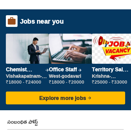
Jobs near you
Chemist
Office Staff
Territory Sales
Production
Manager
Vishakapatnam-
West-godavari
Krishna-
new
vijayawada
Executive
₹18000 - ₹24000
₹18000 - ₹20000
₹25000 - ₹33000
Explore more jobs
సంబంధిత పోస్ట్