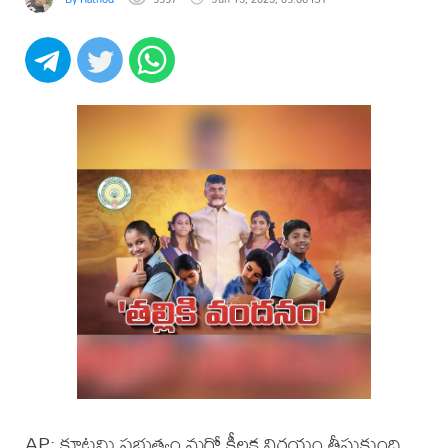
AP: కూటమి ప్రభుత్వం మరో కీలక నిర్ణయం తీసుకుంది.