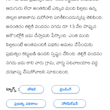
ఆరుగురు లేదా అంతకంటే ఎక్కువ మంది పిల్లలు ఉన్న
తల్లుల జాబితాను మరోసారి పరిశీలించనున్నట్లు తెలిపింది.
అనంతరం తల్లికి వందనం నగదు రూ.13 వేల చొప్పున
అకౌంట్లోకి జమ చేస్తామని పేర్కొంది. ఎంత మంది
పిల్లలుంటే అంతమందికి పథకం అమలు చేసేందుకు
ప్రభుత్వం కట్టుబడి ఉందని స్పష్టం చేసింది. తల్లికి వందనం
నగదు జమ కాని వారు గ్రామ, వార్డు సచివాలయాల వద్ద
దరఖాస్తు చేసుకోవాలని సూచించింది.
ట్యాగ్స్ :
లోకల్
ట్రెండింగ్
ప్రభుత్వ పథకాలు
నోటిఫికేషన్