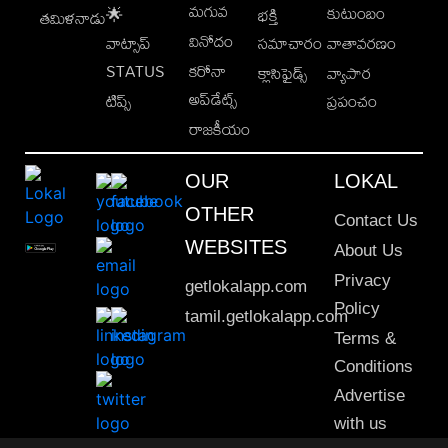
మగువ
కుటుంబం
🌟
భక్తి
తమిళనాడు
వినోదం
వాట్సాప్
సమాచారం
వాతావరణం
STATUS
కరోనా
క్లాసిఫైడ్స్
వ్యాపార
అప్‌డేట్స్
టిప్స్
ప్రపంచం
రాజకీయం
OUR
LOKAL
OTHER
Contact Us
WEBSITES
About Us
Privacy
getlokalapp.com
Policy
tamil.getlokalapp.com
Terms &
Conditions
Advertise
with us