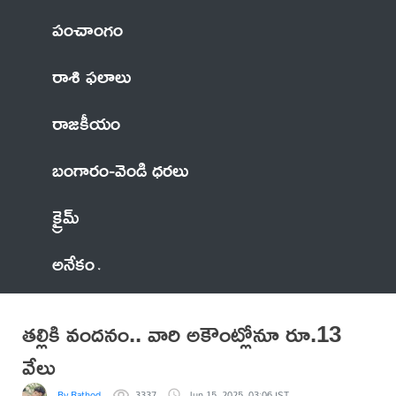
పంచాంగం
రాశి ఫలాలు
రాజకీయం
బంగారం-వెండి ధరలు
క్రైమ్
అనేకం
తల్లికి వందనం.. వారి అకౌంట్లోనూ రూ.13
వేలు
By Rathod
3337
Jun 15, 2025, 03:06 IST