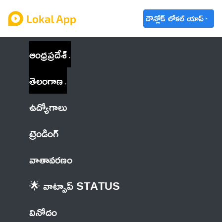
డౌన్లోడ్ లోకల్ యాప్
ఆంధ్రప్రదేశ్
తెలంగాణ
ఉద్యోగాలు
ట్రెండింగ్
వాతావరణం
🌟 వాట్సాప్ STATUS
వినోదం