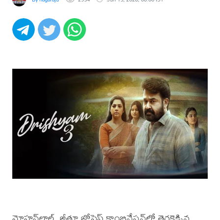
మోహన్‌లాల్, జీతూ జోసెఫ్ కాంబినేషన్‌లో తెరకెక్కిన