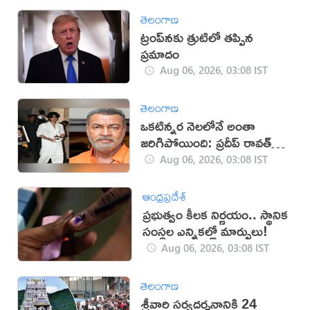
తెలంగాణ
ట్రంప్‌నకు త్రుటిలో తప్పిన
ప్రమాదం
Aug 06, 2026, 03:08 IST
తెలంగాణ
ఒకటిన్నర నెలలోనే అంతా
జరిగిపోయింది: ప్రదీప్ రావత్
కుమారుడు
Aug 06, 2026, 03:08 IST
ఆంధ్రప్రదేశ్
ప్రభుత్వం కీలక నిర్ణయం.. స్థానిక
సంస్థల ఎన్నికల్లో మార్పులు!
Aug 06, 2026, 03:08 IST
తెలంగాణ
శ్రీవారి సర్వదర్శనానికి 24