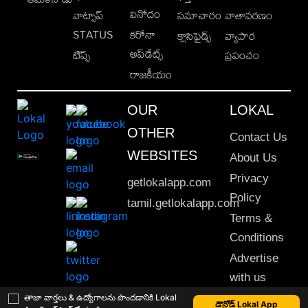
వినోదం
వాట్సాప్
సమాచారం
వాతావరణం
STATUS
కరోనా
క్లాసిఫైడ్స్
వ్యాపార
అప్‌డేట్స్
టిప్స్
ప్రపంచం
రాజకీయం
OUR
LOKAL
OTHER
Contact Us
WEBSITES
About Us
Privacy
getlokalapp.com
Policy
tamil.getlokalapp.com
Terms &
Conditions
Advertise
with us
Sitemap
తాజా వార్తలు & ఉద్యోగాలను పొందడానికి Lokal
డౌన్లోడ్ Lokal App