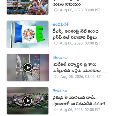
గంటల సమయం
Aug 06, 2026, 03:08 IST
ఆంధ్రప్రదేశ్
డీఎస్సీ అంశంపై నేటి నుంచి
వైసీపీ రిలే నిరాహార దీక్షలు
Aug 06, 2026, 03:08 IST
తెలంగాణ
మెడికల్ విద్యార్థిని పై కారు
ఎక్కించిన ఇద్దరు యువకులు
(వీడియో)
Aug 06, 2026, 03:08 IST
తెలంగాణ
రైతుపై కొండచిలువ దాడి..
ప్రాణాలతో బయటపడిన మహిళ
Aug 06, 2026, 02:08 IST