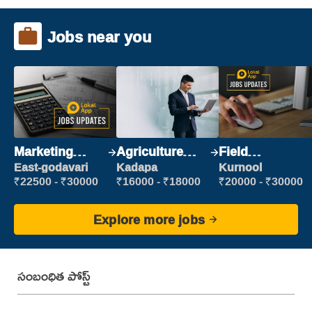
Jobs near you
Marketing
Agriculture
Field
Executive
Labour
Marketing
East-godavari
Kadapa
Kurnool
Executive
₹22500 - ₹30000
₹16000 - ₹18000
₹20000 - ₹30000
Explore more jobs
సంబంధిత పోస్ట్