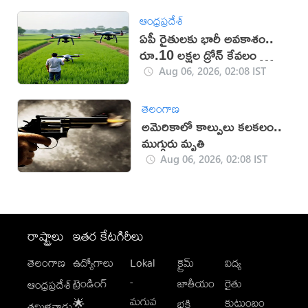
ఆంధ్రప్రదేశ్
ఏపీ రైతులకు భారీ అవకాశం..
రూ.10 లక్షల డ్రోన్ కేవలం రూ.2
లక్షలకే!
Aug 06, 2026, 02:08 IST
తెలంగాణ
అమెరికాలో కాల్పులు కలకలం..
ముగ్గురు మృతి
Aug 06, 2026, 02:08 IST
రాష్ట్రాలు
ఇతర కేటగిరీలు
తెలంగాణ
ఉద్యోగాలు
Lokal
క్రైమ్
విద్య
-
ట్రెండింగ్
జాతీయం
రైతు
ఆంధ్రప్రదేశ్
మగువ
కుటుంబం
🌟
భక్తి
తమిళనాడు