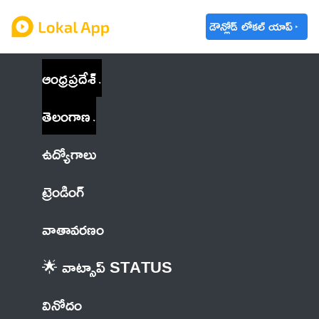
డౌన్లోడ్ లోకల్ యాప్
ఆంధ్రప్రదేశ్
తెలంగాణ
ఉద్యోగాలు
ట్రెండింగ్
వాతావరణం
🌟 వాట్సాప్ STATUS
వినోదం