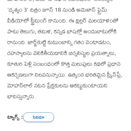
'దృశ్యం 3' చిత్రం జూన్ 18 నుండి అమెజాన్ ప్రైమ్
వీడియోలో స్ట్రీమింగ్ కానుంది. ఈ థ్రిల్లర్ మలయాళంతో
పాటు తెలుగు, తమిళ, కన్నడ భాషల్లో అందుబాటులోకి
రానుంది. జార్జ్‌కుట్టి కుటుంబాన్ని గతం వెంటాడటం,
రహస్యాలను వెలికితీయడానికి జర్నలిస్టుల ప్రయత్నాలు,
కూతురి పెళ్లి సంబంధంలో కొత్త మలుపులు కథలో ప్రధాన
ఆకర్షణలుగా నిలవనున్నాయి. ఉత్కంఠ భరితమైన స్క్రీన్‌ప్లే,
మోహన్‌లాల్ నటన ప్రేక్షకులను ఆకట్టుకుంటాయని
భావిస్తున్నారు.
ట్యాగ్స్ :
సినిమా