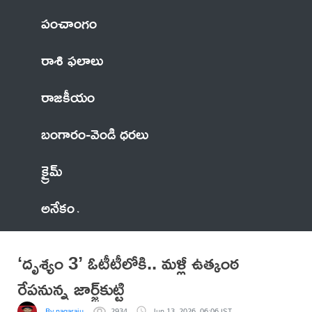
పంచాంగం
రాశి ఫలాలు
రాజకీయం
బంగారం-వెండి ధరలు
క్రైమ్
అనేకం
‘దృశ్యం 3’ ఓటీటీలోకి.. మళ్లీ ఉత్కంఠ
రేపనున్న జార్జ్‌కుట్టి
By nagaraju
2934
Jun 13, 2026, 06:06 IST