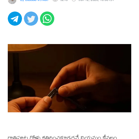
రాత్రిపూట గోళ్లు కత్తిరించకూడదనే నియమం కేవలం