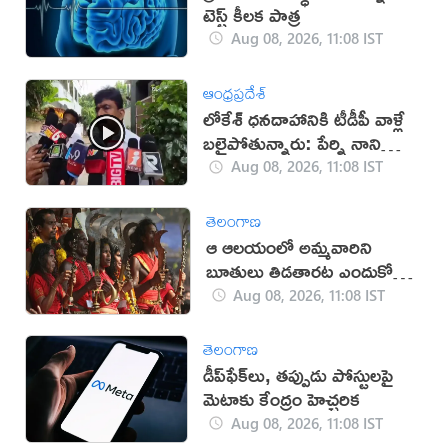
టెస్ట్ కీలక పాత్ర
Aug 08, 2026, 11:08 IST
ఆంధ్రప్రదేశ్
లోకేశ్ ధనదాహానికి టీడీపీ వాళ్లే
బలైపోతున్నారు: పేర్ని నాని
(వీడియో)
Aug 08, 2026, 11:08 IST
తెలంగాణ
ఆ ఆలయంలో అమ్మవారిని
బూతులు తిడతారట ఎందుకో
తెలుసా?
Aug 08, 2026, 11:08 IST
తెలంగాణ
డీప్‌ఫేక్‌లు, తప్పుడు పోస్టులపై
మెటాకు కేంద్రం హెచ్చరిక
Aug 08, 2026, 11:08 IST