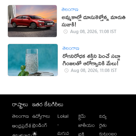
తెలంగాణ
అమ్మకాల్లో దూసుకెళ్తోన్న మారుతి
సుజుకి!
Aug 08, 2026, 11:08 IST
తెలంగాణ
రోగనిరోధక శక్తిని పెంచే సబ్జా
గింజలతో ఆరోగ్యానికి మేలు!
Aug 08, 2026, 11:08 IST
రాష్ట్రాలు
ఇతర కేటగిరీలు
తెలంగాణ
ఉద్యోగాలు
Lokal
క్రైమ్
విద్య
-
ట్రెండింగ్
జాతీయం
రైతు
ఆంధ్రప్రదేశ్
మగువ
కుటుంబం
🌟
భక్తి
తమిళనాడు