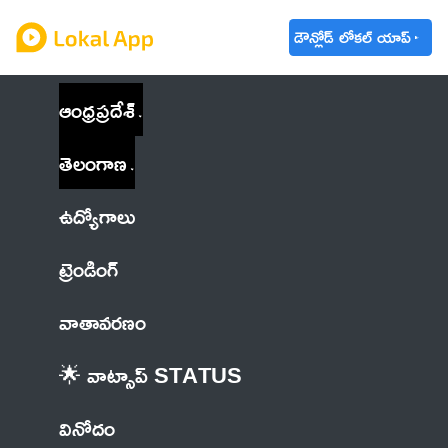
డౌన్లోడ్ లోకల్ యాప్
ఆంధ్రప్రదేశ్
తెలంగాణ
ఉద్యోగాలు
ట్రెండింగ్
వాతావరణం
🌟 వాట్సాప్ STATUS
వినోదం