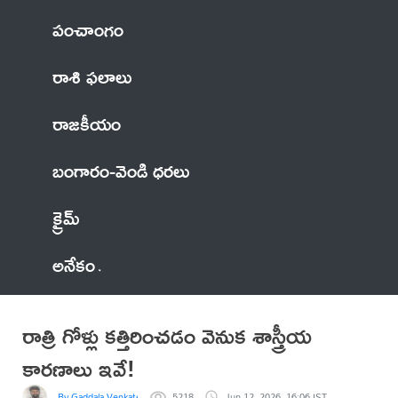
పంచాంగం
రాశి ఫలాలు
రాజకీయం
బంగారం-వెండి ధరలు
క్రైమ్
అనేకం
రాత్రి గోళ్లు కత్తిరించడం వెనుక శాస్త్రీయ
కారణాలు ఇవే!
By Gaddala VenkateswaraRao
5218
Jun 12, 2026, 16:06 IST