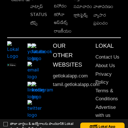
వినోదం
వాట్సాప్
సమాచారం
వాతావరణం
STATUS
కరోనా
క్లాసిఫైడ్స్
వ్యాపార
అప్‌డేట్స్
టిప్స్
ప్రపంచం
రాజకీయం
OUR
LOKAL
OTHER
Contact Us
WEBSITES
About Us
Privacy
getlokalapp.com
Policy
tamil.getlokalapp.com
Terms &
Conditions
Advertise
with us
Sitemap
తాజా వార్తలు & ఉద్యోగాలను పొందడానికి Lokal
డౌన్లోడ్ Lokal App