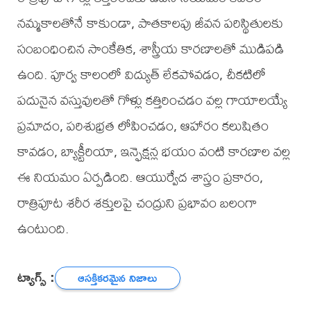
నమ్మకాలతోనే కాకుండా, పాతకాలపు జీవన పరిస్థితులకు
సంబంధించిన సాంకేతిక, శాస్త్రీయ కారణాలతో ముడిపడి
ఉంది. పూర్వ కాలంలో విద్యుత్ లేకపోవడం, చీకటిలో
పదునైన వస్తువులతో గోళ్లు కత్తిరించడం వల్ల గాయాలయ్యే
ప్రమాదం, పరిశుభ్రత లోపించడం, ఆహారం కలుషితం
కావడం, బ్యాక్టీరియా, ఇన్ఫెక్షన్ల భయం వంటి కారణాల వల్ల
ఈ నియమం ఏర్పడింది. ఆయుర్వేద శాస్త్రం ప్రకారం,
రాత్రిపూట శరీర శక్తులపై చంద్రుని ప్రభావం బలంగా
ఉంటుంది.
ట్యాగ్స్ :
ఆసక్తికరమైన నిజాలు