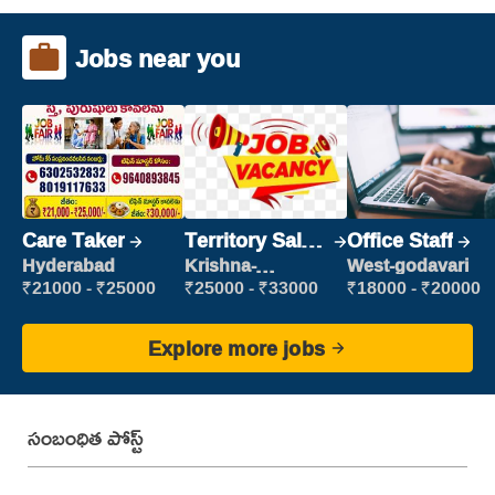
Jobs near you
Care Taker
Territory Sales
Office Staff
Manager
Hyderabad
Krishna-
West-godavari
vijayawada
₹21000 - ₹25000
₹25000 - ₹33000
₹18000 - ₹20000
Explore more jobs
సంబంధిత పోస్ట్