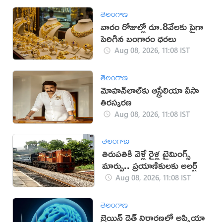
తెలంగాణ
వారం రోజుల్లో రూ.8వేలకు పైగా
పెరిగిన బంగారం ధరలు
Aug 08, 2026, 11:08 IST
తెలంగాణ
మోహన్‌లాల్‌కు ఆస్ట్రేలియా వీసా
తిరస్కరణ
Aug 08, 2026, 11:08 IST
తెలంగాణ
తిరుపతికి వెళ్లే రైళ్ల టైమింగ్స్
మార్పు.. ప్రయాణికులకు అలర్ట్
Aug 08, 2026, 11:08 IST
తెలంగాణ
బ్రెయిన్ డెత్ నిర్ధారణలో అప్నియా