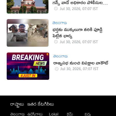
గన్స్ వాడే అధికారం పోలీసులకు
ఉంది: సుప్రీం
Jul 30, 2026, 07:07 IST
తెలంగాణ
భర్తను ముక్కలుగా నరికి పూడ్చి
పెట్టిన భార్య
Jul 30, 2026, 07:07 IST
తెలంగాణ
రాజ్యసభ నుంచి విపక్షాల వాకౌట్
Jul 30, 2026, 07:07 IST
రాష్ట్రాలు
ఇతర కేటగిరీలు
తెలంగాణ
ఉద్యోగాలు
Lokal
క్రైమ్
విద్య