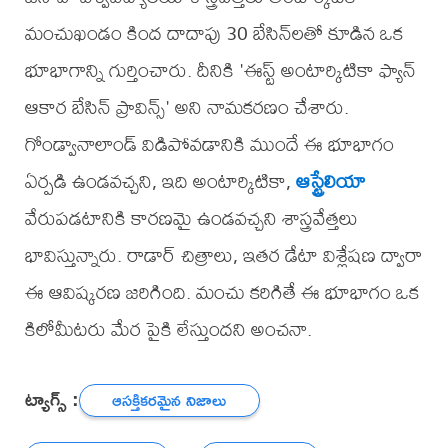
మంచుఖండం కింద దాదాపు 30 బేసిన్‌లతో కూడిన ఒక
భూభాగాన్ని గుర్తించారు. దీనికి 'ఈస్ట్‌ అంటార్కిటికా ఫ్యాన్‌
ఆకార బేసిన్‌ ప్రావిన్స్‌' అని నామకరణం చేశారు.
గోండ్వానాలాండ్‌ విడిపోవడానికి ముందే ఈ భూభాగం
ఏర్పడి ఉండవచ్చని, ఇది అంటార్కిటికా,
ఆస్ట్రేలియా
వేరుపడటానికి కారణమై ఉండవచ్చని శాస్త్రవేత్తలు
భావిస్తున్నారు. రాడార్ చిత్రాలు, ఇతర డేటా విశ్లేషణ ద్వారా
ఈ ఆవిష్కరణ జరిగింది. మంచు కరిగితే ఈ భూభాగం ఒక
కిలోమీటరు మేర పైకి లేస్తుందని అంచనా.
ట్యాగ్స్ :
ఆసక్తికరమైన నిజాలు