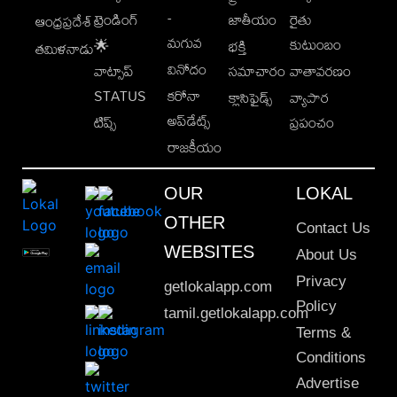
-
ట్రెండింగ్
జాతీయం
రైతు
ఆంధ్రప్రదేశ్
మగువ
కుటుంబం
🌟
భక్తి
తమిళనాడు
వినోదం
వాట్సాప్
సమాచారం
వాతావరణం
STATUS
కరోనా
క్లాసిఫైడ్స్
వ్యాపార
అప్‌డేట్స్
టిప్స్
ప్రపంచం
రాజకీయం
OUR
LOKAL
OTHER
Contact Us
WEBSITES
About Us
Privacy
getlokalapp.com
Policy
tamil.getlokalapp.com
Terms &
Conditions
Advertise