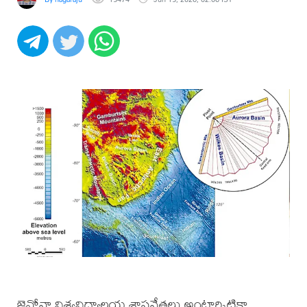
జెనోవా విశ్వవిద్యాలయ శాస్త్రవేత్తలు అంటార్కిటికా