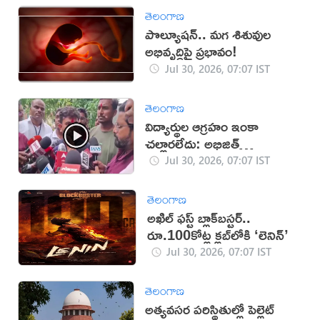
తెలంగాణ
పొల్యూషన్.. మగ శిశువుల
అభివృద్ధిపై ప్రభావం!
Jul 30, 2026, 07:07 IST
తెలంగాణ
విద్యార్థుల ఆగ్రహం ఇంకా
చల్లారలేదు: అభిజిత్
దిప్కే(వీడియో)
Jul 30, 2026, 07:07 IST
తెలంగాణ
అఖిల్ ఫస్ట్ బ్లాక్‌బస్టర్..
రూ.100కోట్ల క్లబ్‌లోకి ‘లెనిన్‌’
Jul 30, 2026, 07:07 IST
తెలంగాణ
అత్యవసర పరిస్థితుల్లో పెల్లెట్