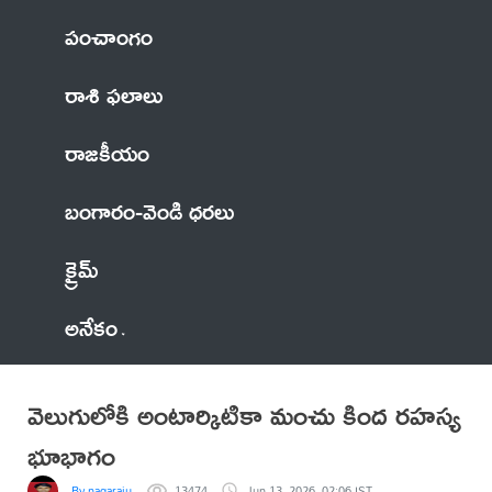
పంచాంగం
రాశి ఫలాలు
రాజకీయం
బంగారం-వెండి ధరలు
క్రైమ్
అనేకం
వెలుగులోకి అంటార్కిటికా మంచు కింద రహస్య
భూభాగం
By nagaraju
13474
Jun 13, 2026, 02:06 IST