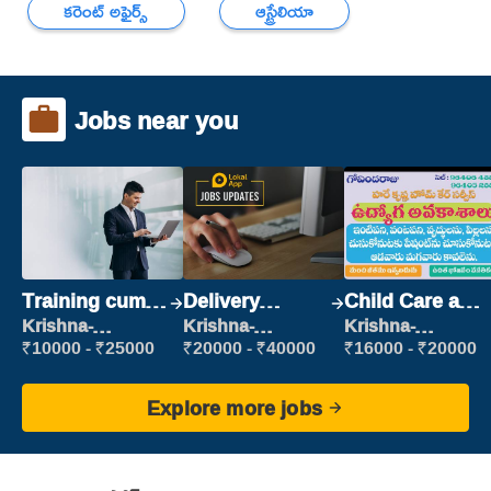
కరెంట్ అఫైర్స్
ఆస్ట్రేలియా
Jobs near you
Training cum
Delivery
Child Care and
Placement
Executive
Patient care
Krishna-
Krishna-
Krishna-
vijayawada
vijayawada
vijayawada
₹10000 - ₹25000
₹20000 - ₹40000
₹16000 - ₹20000
Explore more jobs