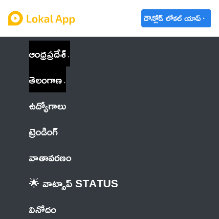
డౌన్లోడ్ లోకల్ యాప్
ఆంధ్రప్రదేశ్
తెలంగాణ
ఉద్యోగాలు
ట్రెండింగ్
వాతావరణం
🌟 వాట్సాప్ STATUS
వినోదం