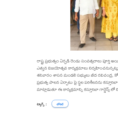
రాష్ట్ర ప్రభుత్వం ఏర్పడి రెండు సంవత్సరాలు పూర్తి అ
ఎత్తున విజయోత్సవ కార్యక్రమాలు నిర్వహించనున్నట్లు 
శనివారం శాసన మండలి సభ్యులు బీద రవిచంద్ర, కోవూర
ప్రభుత్వ పాలన ఏర్పాటు పై స్థల పరిశీలనను కస్తూరిబ
మాట్లాడుతూ ఈ కార్యక్రమాన్ని కస్తూరిబా గార్డెన్స్
ట్యాగ్స్ :
లోకల్