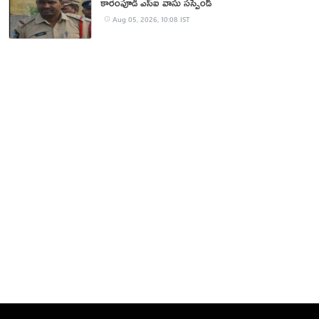
కారంపూడి ఎస్ఐ వాసు స‌స్పెండ్‌
Aug 05, 2026, 10:08 IST