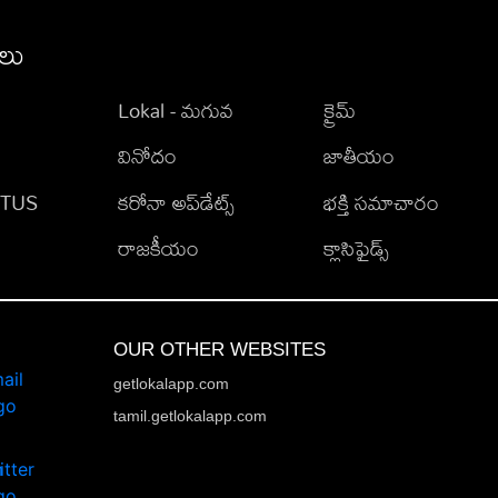
ీలు
Lokal - మగువ
క్రైమ్
వినోదం
జాతీయం
TATUS
కరోనా అప్‌డేట్స్
భక్తి సమాచారం
రాజకీయం
క్లాసిఫైడ్స్
OUR OTHER WEBSITES
getlokalapp.com
tamil.getlokalapp.com