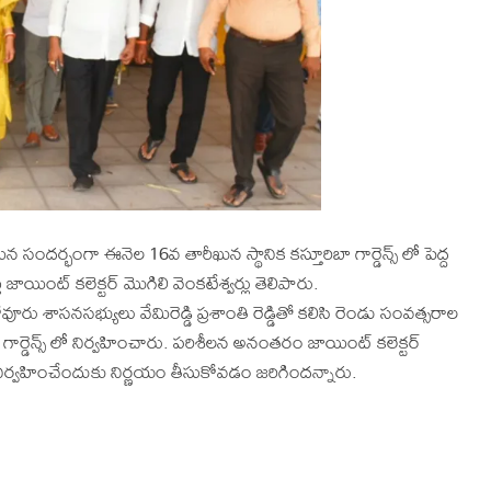
యిన సందర్భంగా ఈనెల 16వ తారీఖున స్థానిక కస్తూరిబా గార్డెన్స్ లో పెద్ద
జాయింట్ కలెక్టర్ మొగిలి వెంకటేశ్వర్లు తెలిపారు.
ు శాసనసభ్యులు వేమిరెడ్డి ప్రశాంతి రెడ్డితో కలిసి రెండు సంవత్సరాల
ా గార్డెన్స్ లో నిర్వహించారు. పరిశీలన అనంతరం జాయింట్ కలెక్టర్
 లో నిర్వహించేందుకు నిర్ణయం తీసుకోవడం జరిగిందన్నారు.