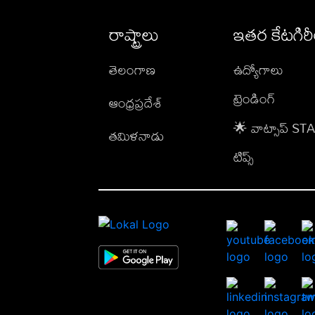
రాష్ట్రాలు
ఇతర కేటగిర
తెలంగాణ
ఉద్యోగాలు
ట్రెండింగ్
ఆంధ్రప్రదేశ్
🌟 వాట్సాప్ S
తమిళనాడు
టిప్స్