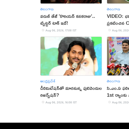
తెలంగాణ
తెలంగాణ
వరుణ్ తేజ్ 'కొరియన్ కనకరాజు'..
VIDEO: భవి
ట్విట్టర్ టాక్ ఇదే!
ప్రకటించిన 
Aug 06, 2026, 17:08 IST
Aug 06, 2026
ఆంధ్రప్రదేశ్
తెలంగాణ
డీలిమిటేషన్‌తో మారనున్న పులివెందుల
సి.ఎం.ఏ ఫల
రిజర్వేషన్?
1st ర్యాంకు స
Aug 06, 2026, 16:08 IST
Aug 06, 2026