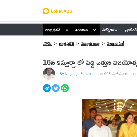
ఆంధ్రప్రదేశ్
తెలంగాణ
ఉద్యోగాలు
ట్రెండింగ్
హోమ్
ఆంధ్రప్రదేశ్
నెల్లూరు జిల్లా
నెల్లూరు సిటీ
16న కస్తూర్బా లో పెద్ద ఎత్తున విజయోత
By Nagaraju Pattapalli
668
చూసినవారు