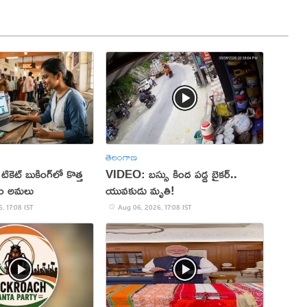
తెలంగాణ
 టికెట్ బుకింగ్‌లో కొత్త
VIDEO: బస్సు కింద పడ్డ బైకర్..
నం అమలు
యువకుడు మృతి!
, 17:08 IST
Aug 06, 2026, 17:08 IST