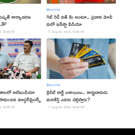
తెలంగాణ
ష్యత్ కార్యాచరణ
గెట్ రెడీ విత్ మీ అంటూ.. ప్రధాని మోదీ
CJP
మరో ఇన్‌స్టా వీడియో
, 16:08 IST
Aug 06, 2026, 16:08 IST
తెలంగాణ
ితాలలో ఆల్ఇండియా
క్రెడిట్ కార్డ్ బకాయిలు.. కార్డుదారుడు
ాధించిన మాస్టర్‌మైండ్స్
మరణిస్తే ఎవరు చెల్లిస్తారు?
, 16:08 IST
Aug 06, 2026, 16:08 IST