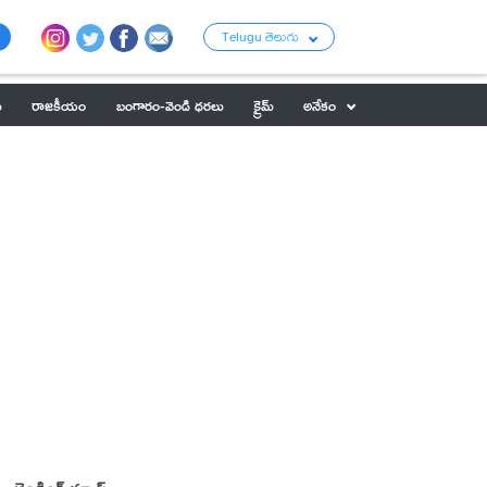
Telugu తెలుగు
ు
రాజకీయం
బంగారం-వెండి ధరలు
క్రైమ్
అనేకం