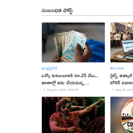
సంబంధిత పోస్ట్
ఆంధ్రప్రదేశ్
తెలంగాణ
ఒక్కో కుటుంబానికి రూ.25 వేలు..
రైల్వే తత్కాల్
ఖాతాల్లో జ‌మ చేయ‌నున్న
టోకెన్ విధా
ప్ర‌భుత్వం..!
Aug 06, 2026, 17:08 IST
Aug 06, 2026