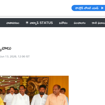
డౌన్లోడ్ లోకల్ యాప్
వాతావరణం
🌟 వాట్సాప్ STATUS
వినోదం
పంచాంగం
రాశి ఫలాల
్సవాలు
Jun 13, 2026, 12:06 IST