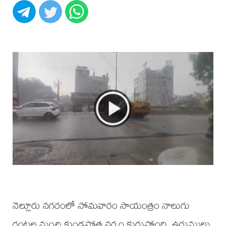
నెల్లూరు నగరంలో సోమవారం సాయంత్రం నాలుగు
గంటల నుంచి కుండపోత వర్షం కురుస్తోంది. ఉరుములు,