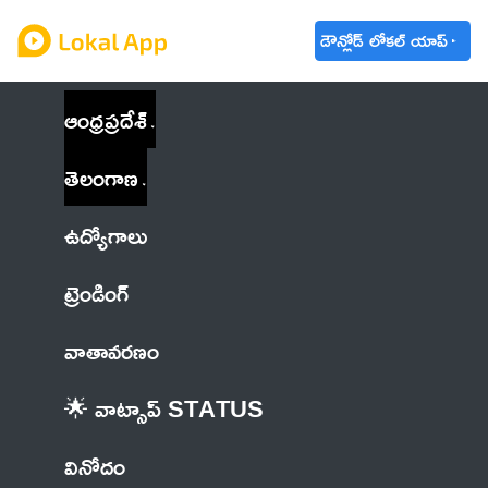
డౌన్లోడ్ లోకల్ యాప్
ఆంధ్రప్రదేశ్
తెలంగాణ
ఉద్యోగాలు
ట్రెండింగ్
వాతావరణం
🌟 వాట్సాప్ STATUS
వినోదం