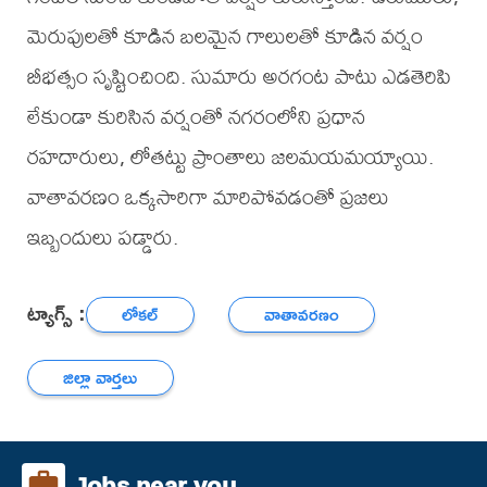
మెరుపులతో కూడిన బలమైన గాలులతో కూడిన వర్షం
బీభత్సం సృష్టించింది. సుమారు అరగంట పాటు ఎడతెరిపి
లేకుండా కురిసిన వర్షంతో నగరంలోని ప్రధాన
రహదారులు, లోతట్టు ప్రాంతాలు జలమయమయ్యాయి.
వాతావరణం ఒక్కసారిగా మారిపోవడంతో ప్రజలు
ఇబ్బందులు పడ్డారు.
ట్యాగ్స్ :
లోకల్
వాతావరణం
జిల్లా వార్తలు
Jobs near you