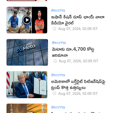
తెలంగాణ
ఇషాన్ కిషన్ డూప్ ఛాయ్ వాలా
వీడియో వైరల్
Aug 07, 2026, 02:08 IST
తెలంగాణ
మెటాకు రూ.4,700 కోట్ల
జరిమానా
Aug 07, 2026, 02:08 IST
తెలంగాణ
అమెరికాలో బర్త్‌రైట్ సిటిజన్‌షిప్‌పై
ట్రంప్ కొత్త ఉత్తర్వులు
Aug 07, 2026, 02:08 IST
తెలంగాణ