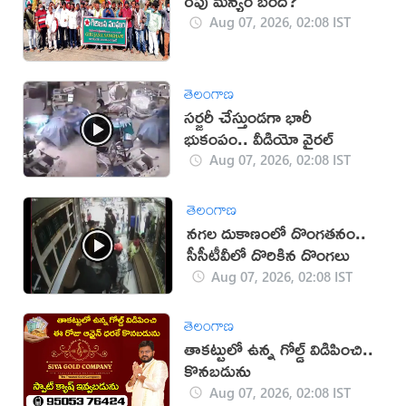
రేపు మన్యం బంద్‌?
Aug 07, 2026, 02:08 IST
తెలంగాణ
సర్జరీ చేస్తుండగా భారీ
భుకంపం.. వీడియో వైరల్
Aug 07, 2026, 02:08 IST
తెలంగాణ
నగల దుకాణంలో దొంగతనం..
సీసీటీవీలో దొరికిన దొంగలు
Aug 07, 2026, 02:08 IST
తెలంగాణ
తాకట్టులో ఉన్న గోల్డ్ విడిపించి..
కొనబడును
Aug 07, 2026, 02:08 IST