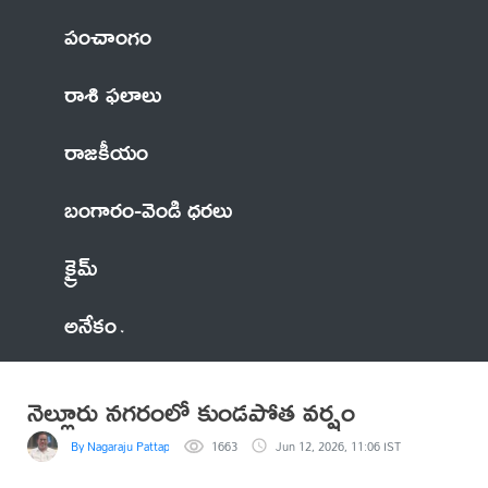
పంచాంగం
రాశి ఫలాలు
రాజకీయం
బంగారం-వెండి ధరలు
క్రైమ్
అనేకం
నెల్లూరు నగరంలో కుండపోత వర్షం
By Nagaraju Pattapalli
1663
Jun 12, 2026, 11:06 IST