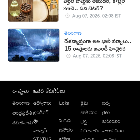
పిల్లల జుట్టుకు ఆముదం, కొబ్బరి
నూనె.. ఏది బెటర్?
Aug 07, 2026, 02:08 IST
తెలంగాణ
దేశవ్యాప్తంగా అతి భారీ వర్షాలు..
15 రాష్ట్రాలకు ఐఎండీ హెచ్చరిక
Aug 07, 2026, 02:08 IST
రాష్ట్రాలు
ఇతర కేటగిరీలు
తెలంగాణ
ఉద్యోగాలు
Lokal
క్రైమ్
విద్య
-
ట్రెండింగ్
జాతీయం
రైతు
ఆంధ్రప్రదేశ్
మగువ
కుటుంబం
🌟
భక్తి
తమిళనాడు
వినోదం
వాట్సాప్
సమాచారం
వాతావరణం
STATUS
కరోనా
క్లాసిఫైడ్స్
వ్యాపార