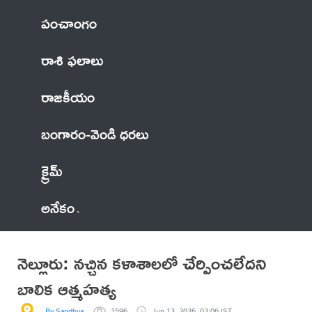
పంచాంగం
రాశి ఫలాలు
రాజకీయం
బంగారం-వెండి ధరలు
క్రైమ్
అనేకం
నెల్లూరు: నచ్చిన కళాశాలలో చేర్పించలేదని
బాలిక ఆత్మహత్య
By Sandhya
1596
Jun 13, 2026, 03:06 IST