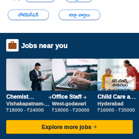
నోటిఫికేషన్
జిల్లా వార్తలు
Jobs near you
Chemist
Office Staff
Child Care and
Production
Patient care
Vishakapatnam-
West-godavari
Hyderabad
new
Executive
₹18000 - ₹24000
₹18000 - ₹20000
₹16000 - ₹35000
Explore more jobs