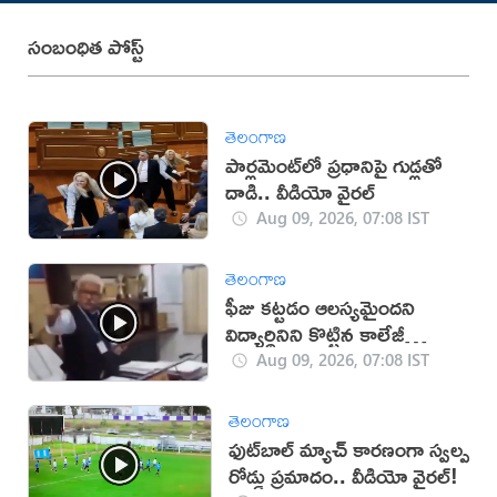
సంబంధిత పోస్ట్
తెలంగాణ
పార్లమెంట్‌లో ప్రధానిపై గుడ్లతో
దాడి.. వీడియో వైరల్
Aug 09, 2026, 07:08 IST
తెలంగాణ
ఫీజు కట్టడం ఆలస్యమైందని
విద్యార్థినిని కొట్టిన కాలేజీ
యాజమాన్యం!(వీడియో)
Aug 09, 2026, 07:08 IST
తెలంగాణ
ఫుట్‌బాల్ మ్యాచ్‌ కారణంగా స్వల్ప
రోడ్డు ప్రమాదం.. వీడియో వైరల్!