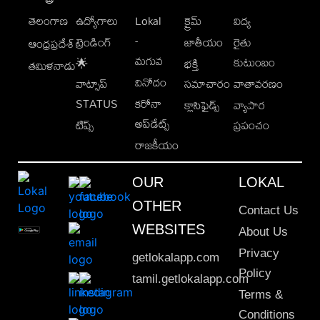
తెలంగాణ
ఉద్యోగాలు
Lokal
క్రైమ్
విద్య
-
ట్రెండింగ్
జాతీయం
రైతు
ఆంధ్రప్రదేశ్
మగువ
కుటుంబం
🌟
భక్తి
తమిళనాడు
వినోదం
వాట్సాప్
సమాచారం
వాతావరణం
STATUS
కరోనా
క్లాసిఫైడ్స్
వ్యాపార
అప్‌డేట్స్
టిప్స్
ప్రపంచం
రాజకీయం
OUR
LOKAL
OTHER
Contact Us
WEBSITES
About Us
Privacy
getlokalapp.com
Policy
tamil.getlokalapp.com
Terms &
Conditions