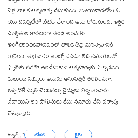
ఏళ్ల బాలిక ఆత్మహత్య చేసుకుంది. విజయవాడలోని ఓ
యూనివర్సిటీలో బీటెక్ చేరాలని ఆమె కోరుకుంది. ఆర్థిక
పరిస్థితుల కారణంగా తండ్రి అందుకు
అంగీకరించకపోవడంతో బాలిక తీవ్ర మనస్తాపానికి
గురైంది. శుక్రవారం ఇంట్లో ఎవరూ లేని సమయంలో
ఫ్యాన్‌కు చీరతో ఉరివేసుకుని ఆత్మహత్యకు పాల్పడింది.
కుటుంబ సభ్యులు ఆమెను ఆసుపత్రికి తరలించగా,
అప్పటికే మృతి చెందినట్లు వైద్యులు నిర్ధారించారు.
వేదాయపాలెం పోలీసులు కేసు నమోదు చేసి దర్యాప్తు
చేస్తున్నారు.
ట్యాగ్స్ :
లోకల్
క్రైమ్