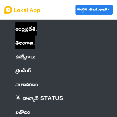
డౌన్లోడ్ లోకల్ యాప్
ఆంధ్రప్రదేశ్
తెలంగాణ
ఉద్యోగాలు
ట్రెండింగ్
వాతావరణం
🌟 వాట్సాప్ STATUS
వినోదం