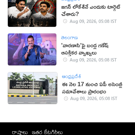
జగన్ లోకేశ్‌నే ఎందుకు టార్గెట్
చేశారు?
Aug 09, 2026, 05:08 IST
తెలంగాణ
'వారణాసి'పై బండ్ల గణేష్
ఆసక్తికర వ్యాఖ్యలు
Aug 09, 2026, 05:08 IST
ఆంధ్రప్రదేశ్
ఈ నెల 17 నుంచి ఏపీ అసెంబ్లీ
సమావేశాలు ప్రారంభం
Aug 09, 2026, 05:08 IST
రాష్ట్రాలు
ఇతర కేటగిరీలు