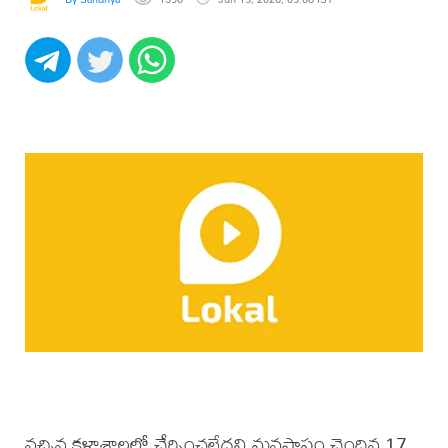
నచ్చిన కళాశాలలో చేర్పించలేదని మనస్తాపం చెందిన 17