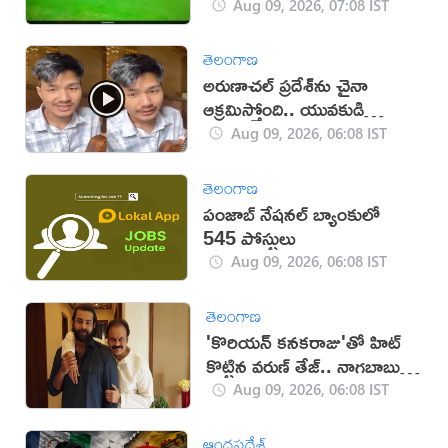
Aug 09, 2026, 07:08 IST
తెలంగాణ
అరుణాచల్‌ ప్రదేశ్‌ను చైనా
ఆక్రమిస్తోంది.. యువకుడి
వీడియో వైరల్
Aug 09, 2026, 06:08 IST
తెలంగాణ
పంజాబ్ నేషనల్ బ్యాంకులో
545 పోస్టులు
Aug 09, 2026, 06:08 IST
తెలంగాణ
'కొరియన్ కనకరాజు'తో హిట్
కొట్టిన వరుణ్ తేజ్.. నాగబాబు
ఎమోషనల్ పోస్ట్
Aug 09, 2026, 06:08 IST
ఆంధ్రప్రదేశ్