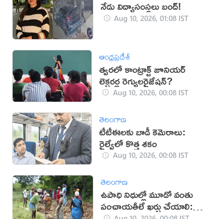
నేడు విద్యాసంస్థలు బంద్!
Aug 10, 2026, 01:08 IST
ఆంధ్రప్రదేశ్
త్వరలో కాంట్రాక్ట్‌ జూనియర్
లెక్చరర్ల రెగ్యులరైజేషన్?
Aug 10, 2026, 00:08 IST
తెలంగాణ
టీటీఈలకు బాడీ కెమెరాలు:
రైల్వేలో కొత్త శకం
Aug 10, 2026, 00:08 IST
తెలంగాణ
ఉపాధి నిధుల్లో మూడో వంతు
పంచాయతీలే ఖర్చు చేయాలి:
కేంద్రం
Aug 10, 2026, 00:08 IST