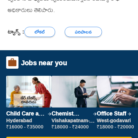
అధికారులు తెలిపారు.
ట్యాగ్స్ :
లోకల్
పరిపాలన
Jobs near you
Child Care and
Chemist
Office Staff
Patient care
Production
Hyderabad
Vishakapatnam-
West-godavari
new
Executive
₹16000 - ₹35000
₹18000 - ₹24000
₹18000 - ₹20000