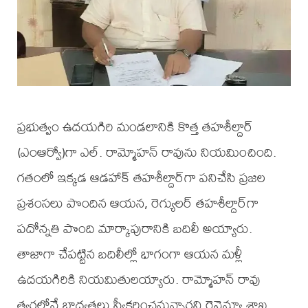
ప్రభుత్వం ఉదయగిరి మండలానికి కొత్త తహశీల్దార్
(ఎంఆర్వో)గా ఎల్. రామ్మోహన్ రావును నియమించింది.
గతంలో ఇక్కడ ఆడహాక్ తహశీల్దార్‌గా పనిచేసి ప్రజల
ప్రశంసలు పొందిన ఆయన, రెగ్యులర్ తహశీల్దార్‌గా
పదోన్నతి పొంది మార్కాపురానికి బదిలీ అయ్యారు.
తాజాగా చేపట్టిన బదిలీల్లో భాగంగా ఆయన మళ్లీ
ఉదయగిరికి నియమితులయ్యారు. రామ్మోహన్ రావు
త్వరలోనే బాధ్యతలు స్వీకరించనున్నారని రెవెన్యూ శాఖ