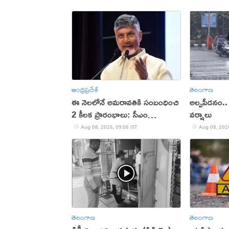
ఆంధ్రప్రదేశ్
తెలంగాణ
ఈ నెలలోనే అమరావతికి సంబంధించి
అల్పపీడనం.
2 కీలక ప్రారంభాలు: సీఎం
వర్షాలు
చంద్రబాబు
Aug 08, 2026, 09:08 IST
Aug 08, 2026
తెలంగాణ
తెలంగాణ