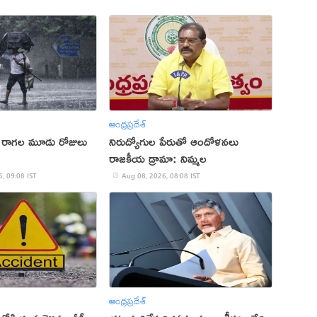
ఆంధ్రప్రదేశ్
. రాగల మూడు రోజులు
నిరుద్యోగుల పేరుతో ఆందోళనలు
రాజకీయ డ్రామా: నిమ్మల
, 09:08 IST
Aug 08, 2026, 08:08 IST
ఆంధ్రప్రదేశ్