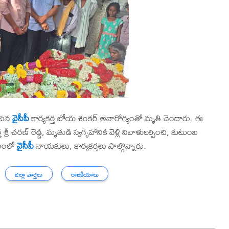
దిన
వైసీపీ
కార్యకర్త బోయ శంకర్ అనారోగ్యంతో మృతి చెందారు. ఈ
ీ చరణ్ రెడ్డి, మృతుడి స్వగృహానికి వెళ్లి నివాళులర్పించి, కుటుంబ
్రమంలో
వైసీపీ
నాయకులు, కార్యకర్తలు పాల్గొన్నారు.
జిల్లా వార్తలు
రాజకీయాలు