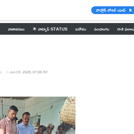
డౌన్లోడ్ లోకల్ యాప్
వాతావరణం
🌟 వాట్సాప్ STATUS
వినోదం
పంచాంగం
రాశి ఫలాల
ు
Jun 03, 2026, 07:06 IST