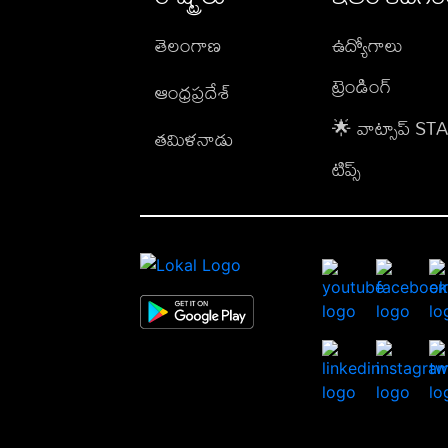
తెలంగాణ
ఉద్యోగాలు
ట్రెండింగ్
ఆంధ్రప్రదేశ్
🌟 వాట్సాప్ S
తమిళనాడు
టిప్స్