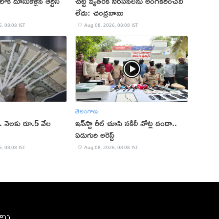
కి దూసుకెళ్లిన ఆర్టీసీ
చట్ట వ్యతిరేక నిరసనలను అంగీకరించేది
లేదు: చంద్రబాబు
, 08:08 IST
Aug 08, 2026, 08:08 IST
తెలంగాణ
.. నెలకు రూ.5 వేల
ఇన్‌స్టా రీల్ చూసి నకిలీ నోట్ల దందా..
ఏడుగురి అరెస్ట్
, 08:08 IST
Aug 08, 2026, 08:08 IST
ీలు