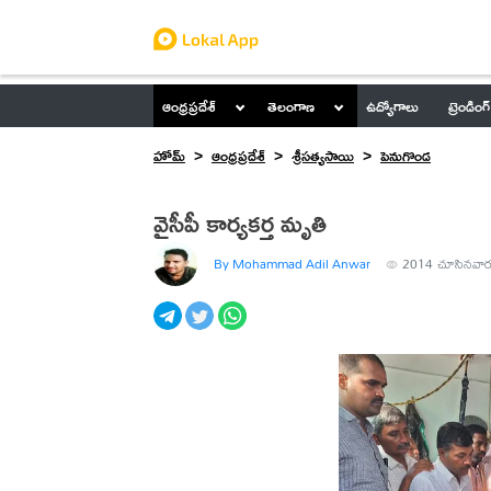
ఆంధ్రప్రదేశ్
తెలంగాణ
ఉద్యోగాలు
ట్రెండింగ్
హోమ్
ఆంధ్రప్రదేశ్
శ్రీసత్యసాయి
పెనుగొండ
వైసీపీ కార్యకర్త మృతి
By Mohammad Adil Anwar
2014
చూసినవార