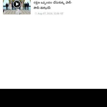
రక్షణ ఒప్పందం చేసుకున్న పాక్‌-
సౌదీ-తుర్కియే
Aug 07, 2026, 12:08 IST