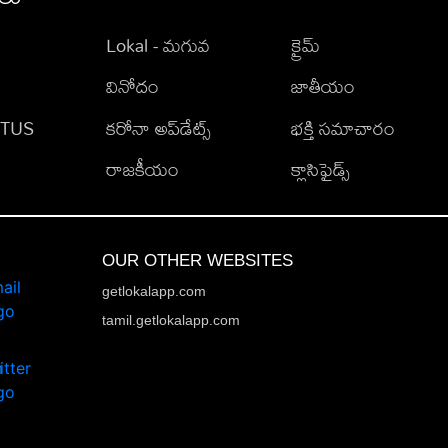
Lokal - మగువ
క్రైమ్
వినోదం
జాతీయం
TATUS
కరోనా అప్‌డేట్స్
భక్తి సమాచారం
రాజకీయం
క్లాసిఫైడ్స్
OUR OTHER WEBSITES
getlokalapp.com
tamil.getlokalapp.com