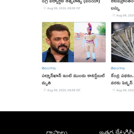
డిగ్రీ విద్యార్థిని ఆత్మహత్య (వీడియో)
అటవీప్రాంతంలో
బస్సు
Aug 08, 2026, 08:08 IST
Aug 08, 2026
తెలంగాణ
తెలంగాణ
సల్మాన్‌ఖాన్‌ ఇంటి ముందు కానిస్టేబుల్‌
కేంద్ర పథకం
మృతి
వరకు పెన్షన్
Aug 08, 2026, 08:08 IST
Aug 08, 2026
రాష్ట్రాలు
ఇతర కేటగిర