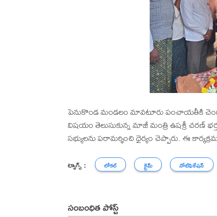
పెనుకొండ మండలం మావటూరు పంచాయతీకి చెం
విషయం తెలుసుకున్న మాజీ మంత్రి ఉషశ్రీ చరణ్ భర్త శ్ర
సభ్యులను పరామర్శించి ధైర్యం చెప్పారు. ఈ కార్యక
ట్యాగ్స్ :
లోకల్
క్రైమ్
నోటిఫికేషన్
సంబంధిత పోస్ట్