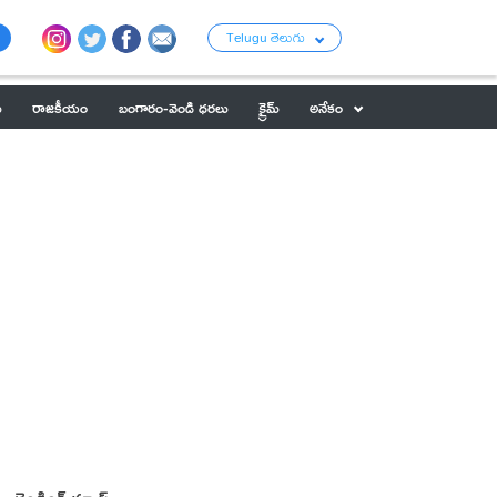
Telugu తెలుగు
ు
రాజకీయం
బంగారం-వెండి ధరలు
క్రైమ్
అనేకం