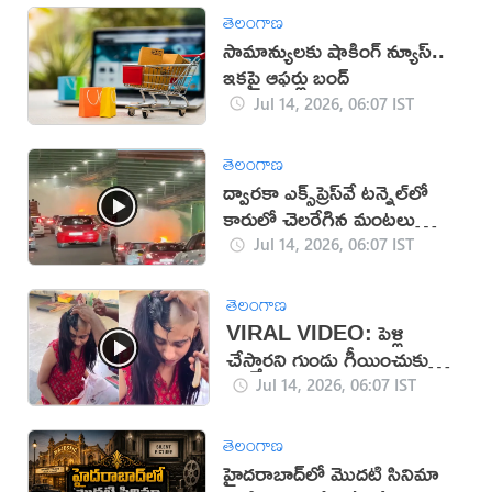
తెలంగాణ
సామాన్యులకు షాకింగ్ న్యూస్..
ఇకపై ఆఫర్లు బంద్
Jul 14, 2026, 06:07 IST
తెలంగాణ
ద్వారకా ఎక్స్‌ప్రెస్‌వే టన్నెల్‌లో
కారులో చెలరేగిన మంటలు
(వీడియో)
Jul 14, 2026, 06:07 IST
తెలంగాణ
VIRAL VIDEO: పెళ్లి
చేస్తారని గుండు గీయించుకున్న
అమ్మాయి
Jul 14, 2026, 06:07 IST
తెలంగాణ
హైదరాబాద్‌లో మొదటి సినిమా