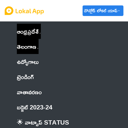
డౌన్లోడ్ లోకల్ యాప్
ఆంధ్రప్రదేశ్
తెలంగాణ
ఉద్యోగాలు
ట్రెండింగ్
వాతావరణం
బడ్జెట్ 2023-24
🌟 వాట్సాప్ STATUS