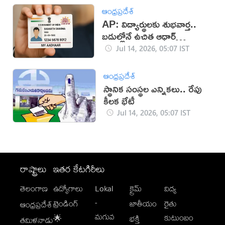
ఆంధ్రప్రదేశ్
AP: విద్యార్థులకు శుభవార్త..
బడుల్లోనే ఉచిత ఆధార్
క్యాంపులు!
Jul 14, 2026, 05:07 IST
ఆంధ్రప్రదేశ్
స్థానిక సంస్థల ఎన్నికలు.. రేపు
కీలక భేటీ
Jul 14, 2026, 05:07 IST
రాష్ట్రాలు
ఇతర కేటగిరీలు
తెలంగాణ
ఉద్యోగాలు
Lokal
క్రైమ్
విద్య
-
ట్రెండింగ్
జాతీయం
రైతు
ఆంధ్రప్రదేశ్
మగువ
కుటుంబం
🌟
భక్తి
తమిళనాడు