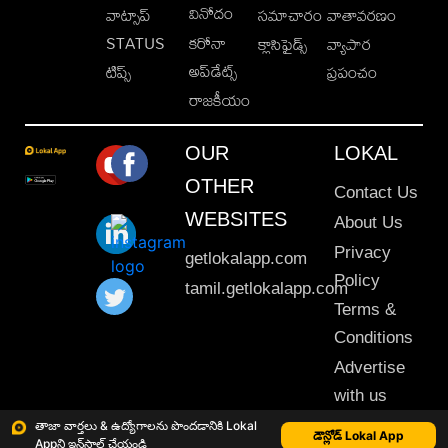
వినోదం
వాట్సాప్
సమాచారం
వాతావరణం
STATUS
కరోనా
క్లాసిఫైడ్స్
వ్యాపార
అప్‌డేట్స్
టిప్స్
ప్రపంచం
రాజకీయం
OUR
LOKAL
OTHER
Contact Us
WEBSITES
About Us
Privacy
getlokalapp.com
Policy
tamil.getlokalapp.com
Terms &
Conditions
Advertise
with us
Sitemap
తాజా వార్తలు & ఉద్యోగాలను పొందడానికి Lokal
డౌన్లోడ్ Lokal App
Appని ఇన్‌స్టాల్ చేయండి
This material may not be published, transmitted, rewritten or redistributed. © 2020 Lokal App. All rights reserved.