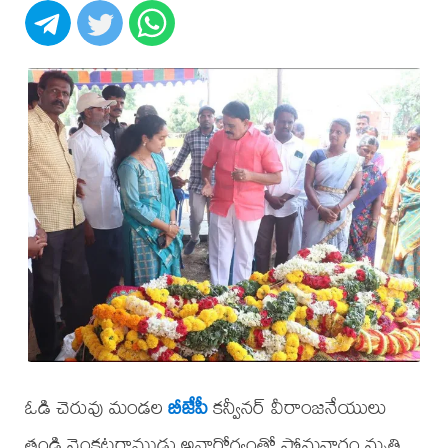
ఓడి చెరువు మండల
బీజేపీ
కన్వీనర్ వీరాంజనేయులు
తండ్రి వెంకటరాముడు అనారోగ్యంతో సోమవారం మృతి