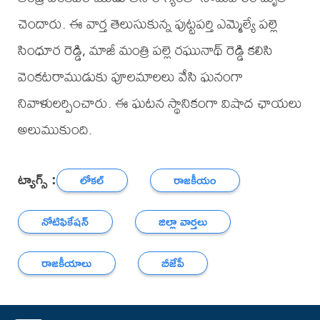
చెందారు. ఈ వార్త తెలుసుకున్న పుట్టపర్తి ఎమ్మెల్యే పల్లె
సింధూర రెడ్డి, మాజీ మంత్రి పల్లె రఘునాథ్ రెడ్డి కలిసి
వెంకటరాముడుకు పూలమాలలు వేసి ఘనంగా
నివాళులర్పించారు. ఈ ఘటన స్థానికంగా విషాద ఛాయలు
అలుముకుంది.
ట్యాగ్స్ :
లోకల్
రాజకీయం
నోటిఫికేషన్
జిల్లా వార్తలు
రాజకీయాలు
బీజేపీ