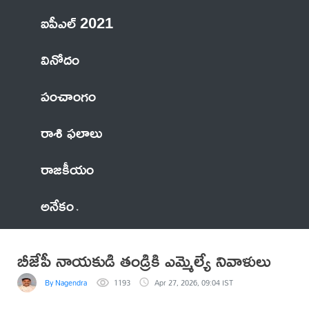
ఐపీఎల్ 2021
వినోదం
పంచాంగం
రాశి ఫలాలు
రాజకీయం
అనేకం
బీజేపీ నాయకుడి తండ్రికి ఎమ్మెల్యే నివాళులు
By Nagendra
1193
Apr 27, 2026, 09:04 IST