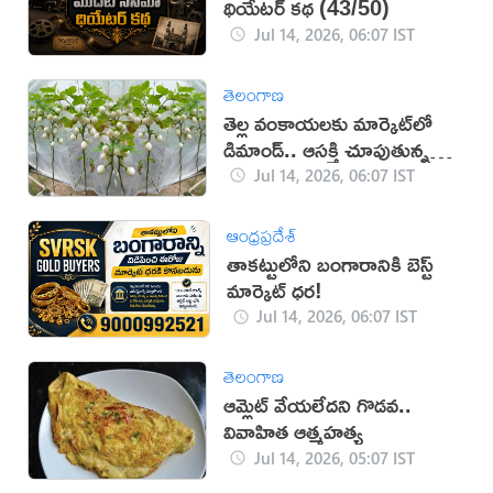
థియేటర్ కథ (43/50)
Jul 14, 2026, 06:07 IST
తెలంగాణ
తెల్ల వంకాయలకు మార్కెట్‌లో
డిమాండ్.. ఆసక్తి చూపుతున్న
రైతులు
Jul 14, 2026, 06:07 IST
ఆంధ్రప్రదేశ్
తాకట్టులోని బంగారానికి బెస్ట్
మార్కెట్ ధర!
Jul 14, 2026, 06:07 IST
తెలంగాణ
ఆమ్లెట్ వేయలేదని గొడవ..
వివాహిత ఆత్మహత్య
Jul 14, 2026, 05:07 IST