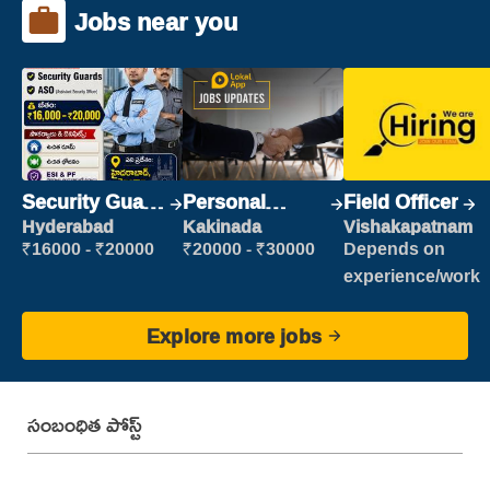
Jobs near you
Security Guard
Personal
Field Officer
(Security)
Assistant
Hyderabad
Kakinada
Vishakapatnam
₹16000 - ₹20000
₹20000 - ₹30000
Depends on
experience/work
Explore more jobs
సంబంధిత పోస్ట్