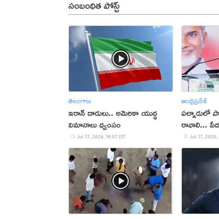
సంబంధిత పోస్ట్
తెలంగాణ
ఆంధ్రప్రదేశ్
ఇరాన్‌ దాడులు.. అమెరికా యుద్ధ
పల్నాడులో పార
విమానాలు ధ్వంసం
రావాలి... పే
చంద్రబాబు
Jul 17, 2026, 18:07 IST
Jul 17, 2026,