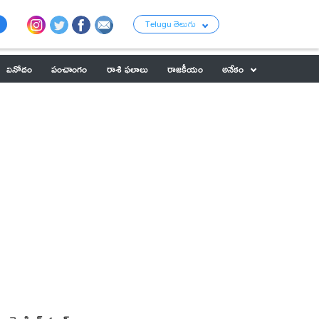
Telugu తెలుగు
వినోదం
పంచాంగం
రాశి ఫలాలు
రాజకీయం
అనేకం