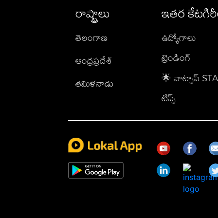
రాష్ట్రాలు
ఇతర కేటగిర
తెలంగాణ
ఉద్యోగాలు
ట్రెండింగ్
ఆంధ్రప్రదేశ్
🌟 వాట్సాప్ S
తమిళనాడు
టిప్స్