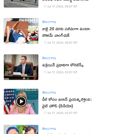
Jul 17, 2026, 09:07 IST
తెలంగాణ
జులై 20 వరకు సజీవంగా ఉంటా:
సోనమ్‌ వాంగ్‌చుక్‌
Jul 17, 2026, 06:07 IST
తెలంగాణ
ఉక్రెయిన్ ప్రధానిగా కోరెట్‌స్కీ
Jul 17, 2026, 03:07 IST
తెలంగాణ
డీల్ కోసం ఇరాన్ ప్రయత్నిస్తోంది:
వైట్ హౌస్ (వీడియో)
Jul 17, 2026, 02:07 IST
తెలంగాణ