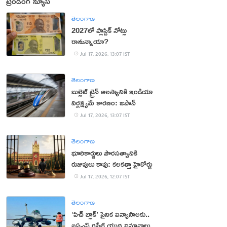
ట్రెండింగ్ న్యూస్
తెలంగాణ
2027లో ప్లాస్టిక్ నోట్లు
రానున్నాయా?
Jul 17, 2026, 13:07 IST
తెలంగాణ
బుల్లెట్ ట్రైన్ ఆలస్యానికి ఇండియా
నిర్లక్ష్యమే కారణం: జపాన్
Jul 17, 2026, 13:07 IST
తెలంగాణ
భూరికార్డులు పౌరసత్వానికి
రుజువులు కావు: కలకత్తా హైకోర్టు
Jul 17, 2026, 12:07 IST
తెలంగాణ
‘పిచ్ బ్లాక్’ సైనిక విన్యాసాల‌కు..
ఐఏఎఫ్ ర‌ఫేల్ యుద్ధ విమానాలు