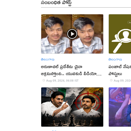
సంబంధిత పోస్ట్
తెలంగాణ
తెలంగాణ
అరుణాచల్‌ ప్రదేశ్‌ను చైనా
పంజాబ్ నేషన
ఆక్రమిస్తోంది.. యువకుడి వీడియో
పోస్టులు
వైరల్
Aug 09, 2026, 06:08 IST
Aug 09, 2026