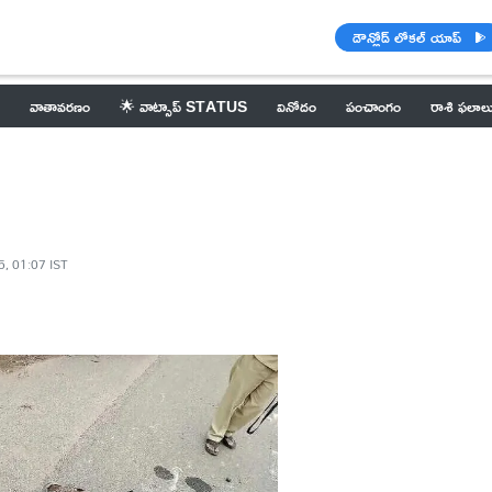
డౌన్లోడ్ లోకల్ యాప్
వాతావరణం
🌟 వాట్సాప్ STATUS
వినోదం
పంచాంగం
రాశి ఫలాల
5, 01:07 IST