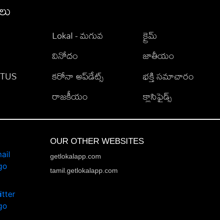
ీలు
Lokal - మగువ
క్రైమ్
వినోదం
జాతీయం
TATUS
కరోనా అప్‌డేట్స్
భక్తి సమాచారం
రాజకీయం
క్లాసిఫైడ్స్
OUR OTHER WEBSITES
getlokalapp.com
tamil.getlokalapp.com