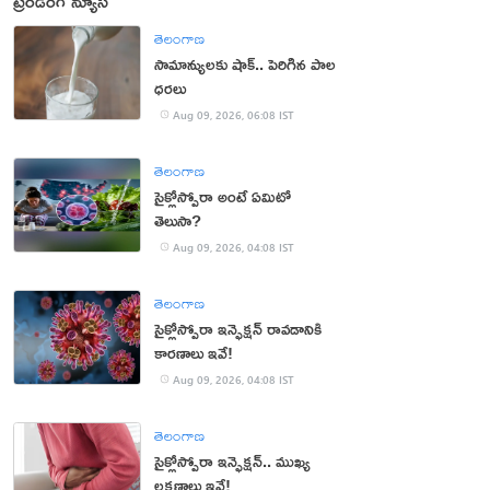
ట్రెండింగ్ న్యూస్
తెలంగాణ
సామాన్యులకు షాక్.. పెరిగిన పాల
ధరలు
Aug 09, 2026, 06:08 IST
తెలంగాణ
సైక్లోస్పోరా అంటే ఏమిటో
తెలుసా?
Aug 09, 2026, 04:08 IST
తెలంగాణ
సైక్లోస్పోరా ఇన్ఫెక్షన్ రావడానికి
కారణాలు ఇవే!
Aug 09, 2026, 04:08 IST
తెలంగాణ
సైక్లోస్పోరా ఇన్ఫెక్షన్.. ముఖ్య
లక్షణాలు ఇవే!