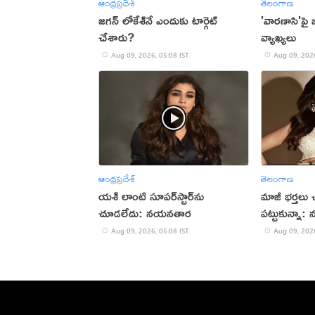
ఆంధ్రప్రదేశ్
తెలంగాణ
జగన్ లోకేశ్‌నే ఎందుకు టార్గెట్
'వారణాసి'పై బ
చేశారు?
వ్యాఖ్యలు
Aug 09, 2026, 05:08 IST
Aug 09, 2026
ఆంధ్రప్రదేశ్
తెలంగాణ
యశ్ లాంటి సూపర్‌స్టార్‌ను
మాజీ భర్తలు 
చూడలేదు: నయనతార
పట్టుకున్నా: 
Aug 09, 2026, 05:08 IST
Aug 09, 2026