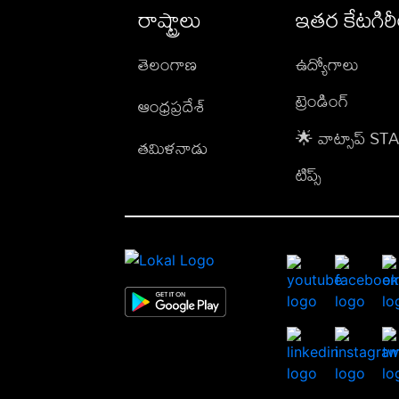
రాష్ట్రాలు
ఇతర కేటగిర
తెలంగాణ
ఉద్యోగాలు
ట్రెండింగ్
ఆంధ్రప్రదేశ్
🌟 వాట్సాప్ S
తమిళనాడు
టిప్స్