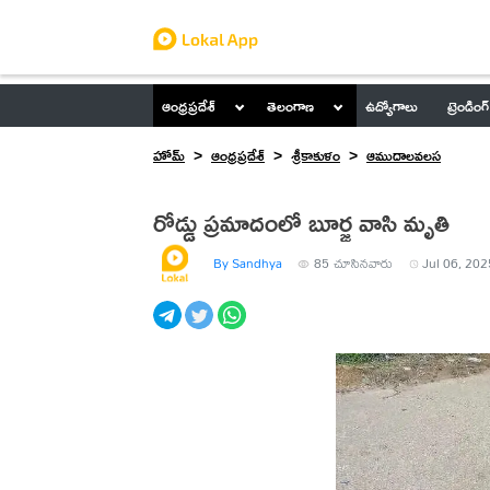
ఆంధ్రప్రదేశ్
తెలంగాణ
ఉద్యోగాలు
ట్రెండింగ్
హోమ్
ఆంధ్రప్రదేశ్
శ్రీకాకుళం
ఆముదాలవలస
రోడ్డు ప్రమాదంలో బూర్జ వాసి మృతి
By Sandhya
85
చూసినవారు
Jul 06, 202