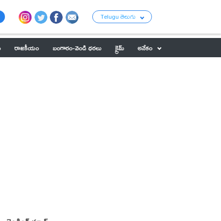
Telugu తెలుగు
ు
రాజకీయం
బంగారం-వెండి ధరలు
క్రైమ్
అనేకం