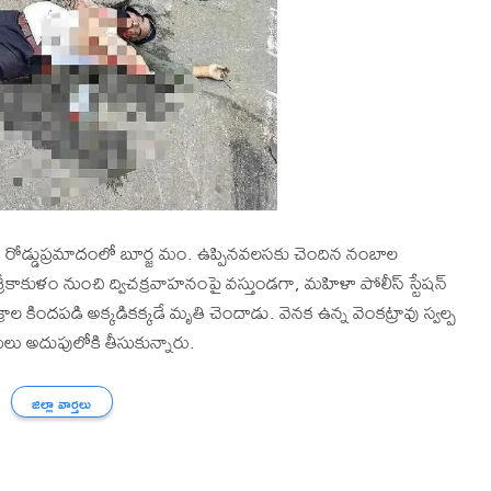
న రోడ్డుప్రమాదంలో బూర్జ మం. ఉప్పినవలసకు చెందిన నంబాల
్రీకాకుళం నుంచి ద్విచక్రవాహనంపై వస్తుండగా, మహిళా పోలీస్ స్టేషన్
ల కిందపడి అక్కడికక్కడే మృతి చెందాడు. వెనక ఉన్న వెంకట్రావు స్వల్ప
లు అదుపులోకి తీసుకున్నారు.
జిల్లా వార్తలు