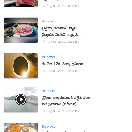
Aug 09, 2026, 04:08 IST
తెలంగాణ
సైక్లోస్పోరియాసిస్ వ్యాధి..
వైద్యుడిని వెంటనే ఎప్పుడు
సంప్రదించాలంటే?
Aug 09, 2026, 04:08 IST
తెలంగాణ
ఈ నెల 12న సూర్య గ్రహణం
Aug 09, 2026, 03:08 IST
తెలంగాణ
శ్రీశైలం జలాశయానికి తగ్గిన వరద
నీటి ప్రవాహం (వీడియో)
Aug 09, 2026, 02:08 IST
తెలంగాణ