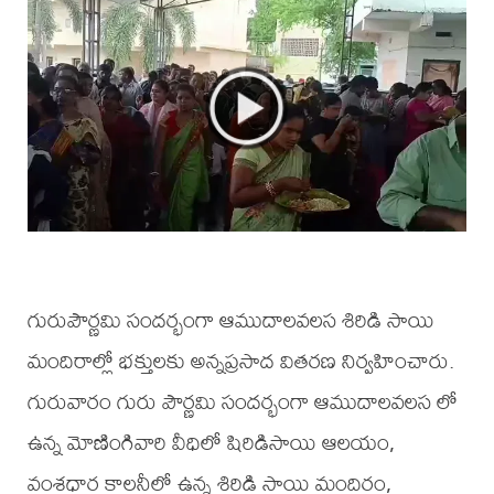
గురుపౌర్ణమి సందర్భంగా ఆముదాలవలస శిరిడి సాయి
మందిరాల్లో భక్తులకు అన్నప్రసాద వితరణ నిర్వహించారు.
గురువారం గురు పౌర్ణమి సందర్భంగా ఆముదాలవలస లో
ఉన్న మోణింగివారి వీధిలో షిరిడిసాయి ఆలయం,
వంశధార కాలనీలో ఉన్న శిరిడి సాయి మందిరం,