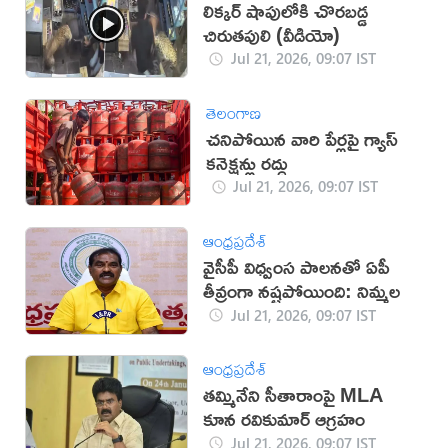
లిక్కర్ షాపులోకి చొరబడ్డ
చిరుతపులి (వీడియో)
Jul 21, 2026, 09:07 IST
తెలంగాణ
చనిపోయిన వారి పేర్లపై గ్యాస్
కనెక్షన్లు రద్దు
Jul 21, 2026, 09:07 IST
ఆంధ్రప్రదేశ్
వైసీపీ విధ్వంస పాలనతో ఏపీ
తీవ్రంగా నష్టపోయింది: నిమ్మల
Jul 21, 2026, 09:07 IST
ఆంధ్రప్రదేశ్
తమ్మినేని సీతారాంపై MLA
కూన రవికుమార్‌ ఆగ్రహం
Jul 21, 2026, 09:07 IST