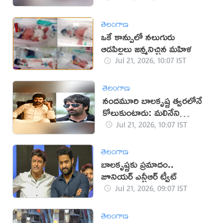
తెలంగాణ
ఒకే కాన్పులో నలుగురు
ఆడపిల్లలు జన్మనిచ్చిన మహిళ
Jul 21, 2026, 10:07 IST
తెలంగాణ
నందమూరి బాలకృష్ణ త్వరలోనే
కోలుకుంటారు: మలినేని
గోపిచంద్
Jul 21, 2026, 10:07 IST
తెలంగాణ
బాలకృష్ణకు ప్రమాదం..
జూనియర్ ఎన్టీఆర్ ట్వీట్
Jul 21, 2026, 09:07 IST
తెలంగాణ