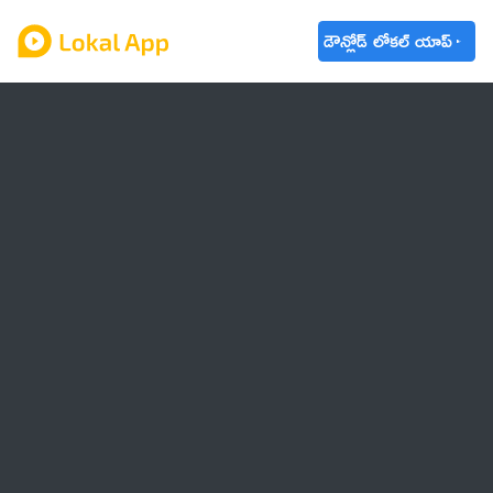
డౌన్లోడ్ లోకల్ యాప్
ఆంధ్రప్రదేశ్
తెలంగాణ
ఉద్యోగాలు
ట్రెండింగ్
వాతావరణం
బడ్జెట్ 2023-24
🌟 వాట్సాప్ STATUS