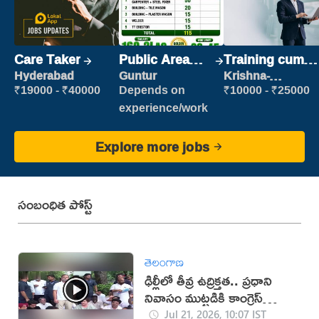
Care Taker
Public Area
Training cum
Cleaner
Placement
Hyderabad
Guntur
Krishna-
vijayawada
₹19000 - ₹40000
Depends on
₹10000 - ₹25000
experience/work
Explore more jobs
సంబంధిత పోస్ట్
తెలంగాణ
ఢిల్లీలో తీవ్ర ఉద్రిక్తత.. ప్రధాని
నివాసం ముట్టడికి కాంగ్రెస్
యత్నం!
Jul 21, 2026, 10:07 IST