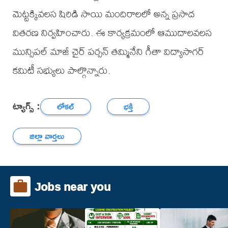
మెట్టక్కివలస షిరిడి సాయి మందిరాలలో అన్న ప్రసాద
వితరణ నిర్వహించారు. ఈ కార్యక్రమంలో ఆముదాలవలస
మున్సిపల్ మాజీ చైర్ పర్సన్ తమ్మినేని గీతా విద్యాసాగర్
కమిటీ సభ్యులు పాల్గొన్నారు.
ట్యాగ్స్ :
లోకల్
భక్తి
జిల్లా వార్తలు
Jobs near you