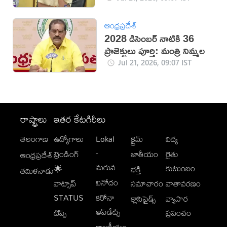
ఆంధ్రప్రదేశ్
2028 డిసెంబర్ నాటికి 36
ప్రాజెక్టులు పూర్తి: మంత్రి నిమ్మల
Jul 21, 2026, 09:07 IST
రాష్ట్రాలు
ఇతర కేటగిరీలు
తెలంగాణ
ఉద్యోగాలు
Lokal
క్రైమ్
విద్య
-
ట్రెండింగ్
జాతీయం
రైతు
ఆంధ్రప్రదేశ్
మగువ
కుటుంబం
🌟
భక్తి
తమిళనాడు
వినోదం
వాట్సాప్
సమాచారం
వాతావరణం
STATUS
కరోనా
క్లాసిఫైడ్స్
వ్యాపార
అప్‌డేట్స్
టిప్స్
ప్రపంచం
రాజకీయం