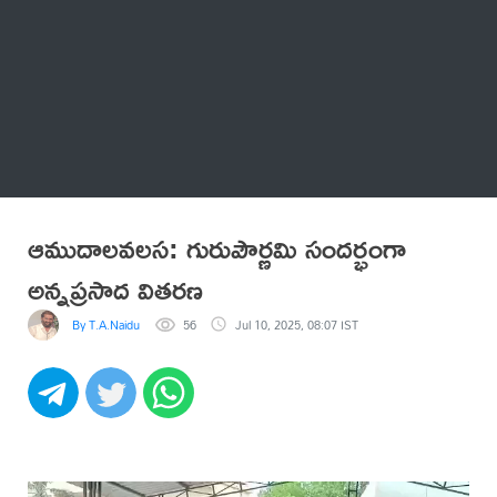
Thatstelugu
బిగ్ బాస్
అనేకం
ఆముదాలవలస: గురుపౌర్ణమి సందర్భంగా
అన్నప్రసాద వితరణ
By T.A.Naidu
56
Jul 10, 2025, 08:07 IST