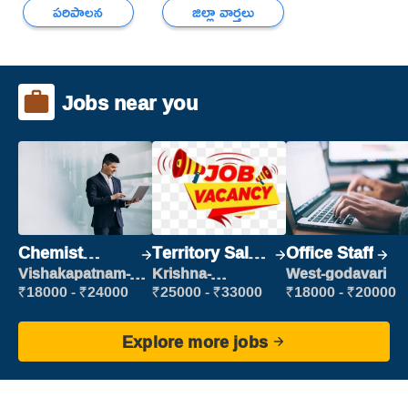
పరిపాలన
జిల్లా వార్తలు
Jobs near you
Chemist
Territory Sales
Office Staff
Production
Manager
Vishakapatnam-
Krishna-
West-godavari
new
vijayawada
Executive
₹18000 - ₹24000
₹25000 - ₹33000
₹18000 - ₹20000
Explore more jobs