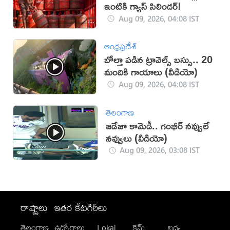
ఇంటికి గ్యాస్ సిలిండర్!
Aug 09, 2026, 04:08 IST
ఆంధ్రప్రదేశ్
బోల్తా పడిన ట్రావెల్స్‌ బస్సు.. 20
మందికి గాయాలు (వీడియో)
Aug 09, 2026, 04:08 IST
తెలంగాణ
జడేజా కామెడీ.. గంభీర్ నవ్వులే
నవ్వులు (వీడియో)
Aug 09, 2026, 03:08 IST
రాష్ట్రాలు
ఇతర కేటగిరీలు
తెలంగాణ
ఉద్యోగాలు
Lokal
క్రైమ్
విద్య