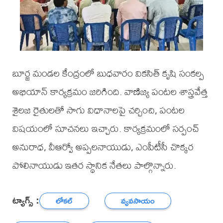
బూర్జ మండల కేంద్రంలో బుధవారం వికసిత్ కృషి సంకల్ప
అభియాన్ కార్యక్రమం జరిగింది. వాణిజ్య పంటల శాస్త్రవేత్త
శైలజ రైతులతో సాగు విధానాలపై చర్చించి, పంటల
విషయంలో సూచనలు ఇచ్చారు. కార్యక్రమంలో సర్పంచ్
అనురాధ, వీఆర్వో అప్పలనాయుడు, ఎంపీటీసీ చొక్కర
పోలినాయుడు ఇతర స్థానిక నేతలు పాల్గొన్నారు.
ట్యాగ్స్ :
లోకల్
వ్యవసాయం