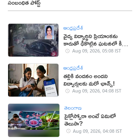
సంబంధిత పోస్ట్
ఆంధ్రప్రదేశ్
వైద్య విద్యార్థిని ప్రియాంకను
కారుతో ఢీకొట్టిన ఘటనలో కీలక
పరిణామం
Aug 09, 2026, 05:08 IST
ఆంధ్రప్రదేశ్
తల్లికి వందనం అందని
విద్యార్థులకు మరో ఛాన్స్!
Aug 09, 2026, 04:08 IST
తెలంగాణ
సైక్లోస్పోరా అంటే ఏమిటో
తెలుసా?
Aug 09, 2026, 04:08 IST