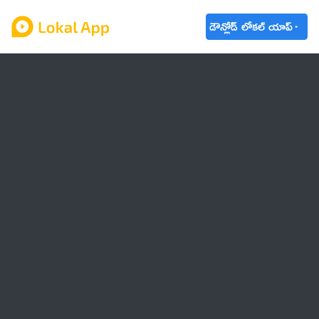
డౌన్లోడ్ లోకల్ యాప్
ఆంధ్రప్రదేశ్
తెలంగాణ
ఉద్యోగాలు
ట్రెండింగ్
వాతావరణం
🌟 వాట్సాప్ STATUS
వినోదం