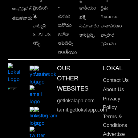
-
ట్రెండింగ్
జాతీయం
రైతు
ఆంధ్రప్రదేశ్
మగువ
కుటుంబం
🌟
భక్తి
తమిళనాడు
వినోదం
వాట్సాప్
సమాచారం
వాతావరణం
STATUS
కరోనా
క్లాసిఫైడ్స్
వ్యాపార
అప్‌డేట్స్
టిప్స్
ప్రపంచం
రాజకీయం
OUR
LOKAL
OTHER
Contact Us
WEBSITES
About Us
Privacy
getlokalapp.com
Policy
tamil.getlokalapp.com
Terms &
Conditions
Advertise