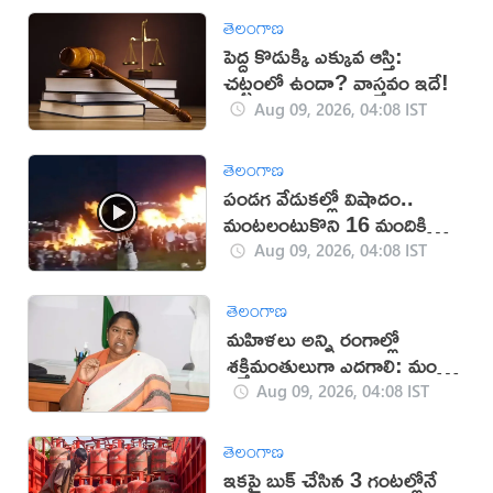
తెలంగాణ
పెద్ద కొడుక్కి ఎక్కువ ఆస్తి:
చట్టంలో ఉందా? వాస్తవం ఇదే!
Aug 09, 2026, 04:08 IST
తెలంగాణ
పండగ వేడుకల్లో విషాదం..
మంటలంటుకొని 16 మందికి
గాయాలు (వీడియో)
Aug 09, 2026, 04:08 IST
తెలంగాణ
మహిళలు అన్ని రంగాల్లో
శక్తిమంతులుగా ఎదగాలి: మంత్రి
సీతక్క
Aug 09, 2026, 04:08 IST
తెలంగాణ
ఇకపై బుక్ చేసిన 3 గంటల్లోనే