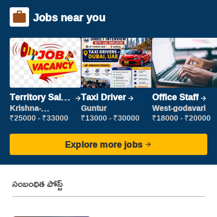
Jobs near you
Territory Sales
Taxi Driver
Office Staff
Manager
Krishna-
Guntur
West-godavari
vijayawada
₹25000 - ₹33000
₹13000 - ₹30000
₹18000 - ₹20000
Explore more jobs
సంబంధిత పోస్ట్