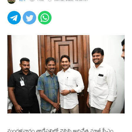
మంగళవారం తాడేపల్లిలో వైసిపి అధినేత మాజీ సీఎం