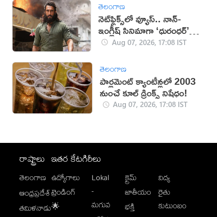
తెలంగాణ
నెట్‌ఫ్లిక్స్‌లో వ్యూస్.. నాన్-
ఇంగ్లీష్ సినిమాగా ‘ధురంధర్’
రికార్డు
Aug 07, 2026, 17:08 IST
తెలంగాణ
పార్లమెంట్ క్యాంటీన్లలో 2003
నుంచే కూల్ డ్రింక్స్ నిషేధం!
Aug 07, 2026, 17:08 IST
రాష్ట్రాలు
ఇతర కేటగిరీలు
తెలంగాణ
ఉద్యోగాలు
Lokal
క్రైమ్
విద్య
-
ట్రెండింగ్
జాతీయం
రైతు
ఆంధ్రప్రదేశ్
మగువ
కుటుంబం
🌟
భక్తి
తమిళనాడు