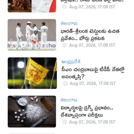
Aug 07, 2026, 17:08 IST
తెలంగాణ
భారత్-శ్రీలంక టెస్టులకు ఉచిత
ప్రవేశం.. బోర్డు ప్రకటన
Aug 07, 2026, 17:08 IST
ఆంధ్రప్రదేశ్
సీఎం చంద్రబాబుపై టీడీపీ నేతల్లో
అసంతృప్తి?
Aug 07, 2026, 17:08 IST
తెలంగాణ
విద్యార్థులపై డ్రగ్స్ ప్రభావం..
దేశవ్యాప్తంగా పరీక్షలు
Aug 07, 2026, 17:08 IST