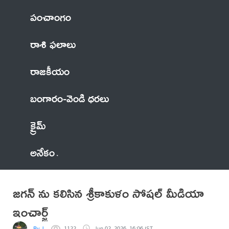
పంచాంగం
రాశి ఫలాలు
రాజకీయం
బంగారం-వెండి ధరలు
క్రైమ్
అనేకం
జగన్ ను కలిసిన శ్రీకాకుళం సోషల్ మీడియా
ఇంచార్జ్
By J
1122
Jun 02, 2026, 16:06 IST