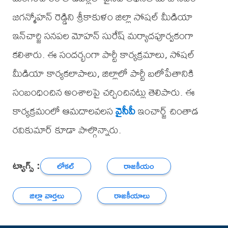
జగన్మోహన్ రెడ్డిని శ్రీకాకుళం జిల్లా సోషల్ మీడియా
ఇన్‌చార్జి సనపల మోహన్ సురేష్ మర్యాదపూర్వకంగా
కలిశారు. ఈ సందర్భంగా పార్టీ కార్యక్రమాలు, సోషల్
మీడియా కార్యకలాపాలు, జిల్లాలో పార్టీ బలోపేతానికి
సంబంధించిన అంశాలపై చర్చించినట్లు తెలిపారు. ఈ
కార్యక్రమంలో ఆమదాలవలస
వైసీపీ
ఇంచార్జ్ చింతాడ
రవికుమార్ కూడా పాల్గొన్నారు.
ట్యాగ్స్ :
లోకల్
రాజకీయం
జిల్లా వార్తలు
రాజకీయాలు