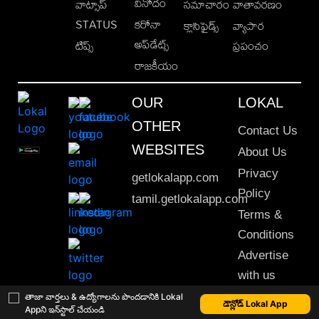
వినోదం
వాట్సాప్
సమాచారం
వాతావరణం
STATUS
కరోనా
క్లాసిఫైడ్స్
వ్యాపార
అప్‌డేట్స్
టిప్స్
ప్రపంచం
రాజకీయం
OUR
LOKAL
OTHER
Contact Us
WEBSITES
About Us
Privacy
getlokalapp.com
Policy
tamil.getlokalapp.com
Terms &
Conditions
Advertise
with us
Sitemap
తాజా వార్తలు & ఉద్యోగాలను పొందడానికి Lokal
డౌన్లోడ్ Lokal App
Appని ఇన్‌స్టాల్ చేయండి
This material may not be published, transmitted, rewritten or redistributed. © 2020 Lokal App. All rights reserved.