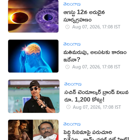
తెలంగాణ
ఆగస్టు 12న అరుదైన
సూర్యగ్రహణం
Aug 07, 2026, 17:08 IST
తెలంగాణ
మతిమరుపు, అలసటకు కారణం
ఇదేనా?
Aug 07, 2026, 17:08 IST
తెలంగాణ
సచిన్ టెండూల్కర్ బ్రాండ్ విలువ
రూ. 1,200 కోట్లు!
Aug 07, 2026, 17:08 IST
తెలంగాణ
పెద్ది సినిమాపై పరుచూరి
విశ్లేషణ.. రామ్ చరణ్ వల్లే హిట్!