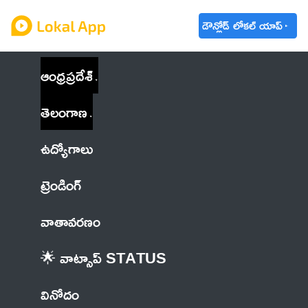
డౌన్లోడ్ లోకల్ యాప్
ఆంధ్రప్రదేశ్
తెలంగాణ
ఉద్యోగాలు
ట్రెండింగ్
వాతావరణం
🌟 వాట్సాప్ STATUS
వినోదం