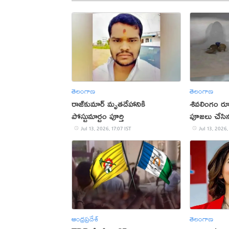
తెలంగాణ
తెలంగాణ
రాజ్‌కుమార్‌ మృతదేహానికి
శివలింగం ర
పోస్టుమార్టం పూర్తి
పూజలు చేసిన
Jul 13, 2026, 17:07 IST
Jul 13, 2026,
ఆంధ్రప్రదేశ్
తెలంగాణ