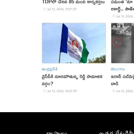
TDPలో చేరిన 85 మంది కార్యకర్తలు
సమంత 'మా 
రికార్డ్.. సౌత
Jul 13, 2026, 17:07 IST
Jul 13, 2026,
ఆంధ్రప్రదేశ్
తెలంగాణ
వైసీపీకి దూరమౌతున్న రెడ్డి సామాజిక
ఇరాన్‌ సబ్‌మెరై
వర్గం?
దాడి
Jul 13, 2026, 16:07 IST
Jul 13, 2026,
రాష్ట్రాలు
ఇతర కేటగిర