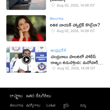
Aug 02, 2026, 14:08 IST
తెలంగాణ
రితిక నాయక్ హ్యాట్రిక్ కొట్టేనా?
Aug 02, 2026, 14:08 IST
ఆంధ్రప్రదేశ్
చంద్రబాబు పాలనలో పోలీస్
రాజ్యం నడుస్తోంది: మనోహర్
రెడ్డి
Aug 02, 2026, 14:08 IST
రాష్ట్రాలు
ఇతర కేటగిరీలు
తెలంగాణ
ఉద్యోగాలు
Lokal
క్రైమ్
విద్య