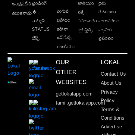
-
ట్రెండింగ్
జాతీయం
రైతు
ఆంధ్రప్రదేశ్
మగువ
కుటుంబం
🌟
భక్తి
తమిళనాడు
వినోదం
వాట్సాప్
సమాచారం
వాతావరణం
STATUS
కరోనా
క్లాసిఫైడ్స్
వ్యాపార
అప్‌డేట్స్
టిప్స్
ప్రపంచం
రాజకీయం
OUR
LOKAL
OTHER
Contact Us
WEBSITES
About Us
Privacy
getlokalapp.com
Policy
tamil.getlokalapp.com
Terms &
Conditions
Advertise