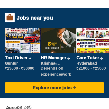
Jobs near you
Taxi Driver
HR Manager
Care Taker
Guntur
Krishna-
Hyderabad
vijayawada
₹13000 - ₹30000
Depends on
₹21000 - ₹25000
experience/work
Explore more jobs
సంబంధిత పోస్ట్