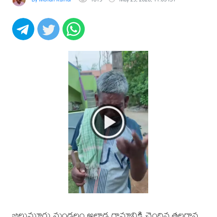
జలుమూరు మండలం అల్లాడ గ్రామానికి చెందిన తలగాన