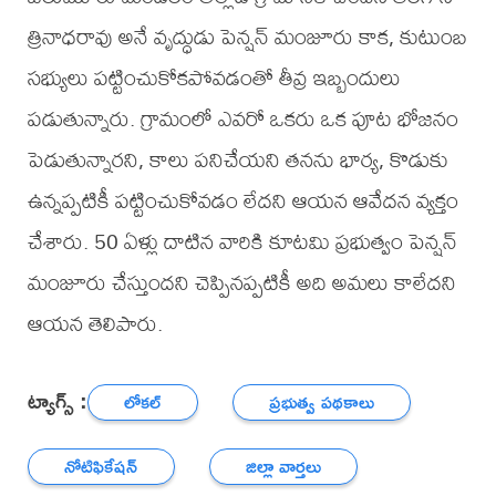
త్రినాధరావు అనే వృద్ధుడు పెన్షన్ మంజూరు కాక, కుటుంబ
సభ్యులు పట్టించుకోకపోవడంతో తీవ్ర ఇబ్బందులు
పడుతున్నారు. గ్రామంలో ఎవరో ఒకరు ఒక పూట భోజనం
పెడుతున్నారని, కాలు పనిచేయని తనను భార్య, కొడుకు
ఉన్నప్పటికీ పట్టించుకోవడం లేదని ఆయన ఆవేదన వ్యక్తం
చేశారు. 50 ఏళ్లు దాటిన వారికి కూటమి ప్రభుత్వం పెన్షన్
మంజూరు చేస్తుందని చెప్పినప్పటికీ అది అమలు కాలేదని
ఆయన తెలిపారు.
ట్యాగ్స్ :
లోకల్
ప్రభుత్వ పథకాలు
నోటిఫికేషన్
జిల్లా వార్తలు