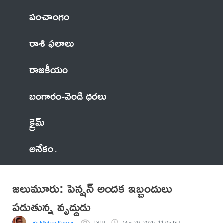
పంచాంగం
రాశి ఫలాలు
రాజకీయం
బంగారం-వెండి ధరలు
క్రైమ్
అనేకం
జలుమూరు: పెన్షన్ అందక ఇబ్బందులు
పడుతున్న వృద్ధుడు
By Mohan Kumar
1819
May 29, 2026, 11:05 IST