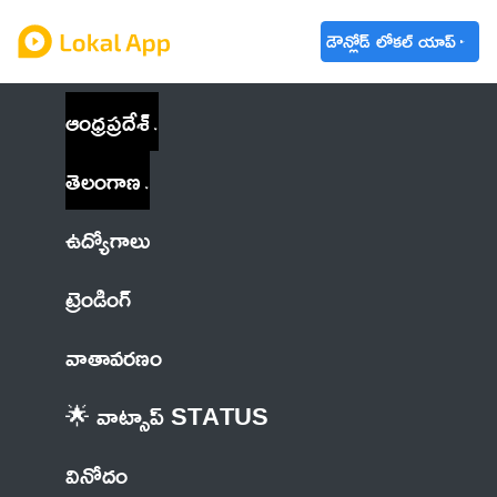
డౌన్లోడ్ లోకల్ యాప్
ఆంధ్రప్రదేశ్
తెలంగాణ
ఉద్యోగాలు
ట్రెండింగ్
వాతావరణం
🌟 వాట్సాప్ STATUS
వినోదం