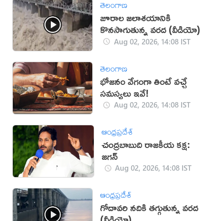
తెలంగాణ
జూరాల జలాశయానికి
కొనసాగుతున్న వరద (వీడియో)
Aug 02, 2026, 14:08 IST
తెలంగాణ
భోజనం వేగంగా తింటే వచ్చే
సమస్యలు ఇవే!
Aug 02, 2026, 14:08 IST
ఆంధ్రప్రదేశ్
చంద్రబాబుది రాజకీయ కక్ష:
జగన్
Aug 02, 2026, 14:08 IST
ఆంధ్రప్రదేశ్
గోదావరి నదికి తగ్గుతున్న వరద
(వీడియో)