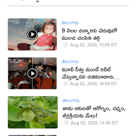
తెలంగాణ
9 నెలల చిన్నారిని చెరువులో
ముంచి చంపిన తల్లి
Aug 02, 2026, 15:08 IST
తెలంగాణ
మూవీ సీన్లు ముందే రివీల్
చేస్తున్నాడని చితకబాదారు
(వీడియో)
Aug 02, 2026, 14:08 IST
తెలంగాణ
జామ ఆకులతో ఆరోగ్యం, చర్మం,
జీర్ణక్రియకు మేలు!
Aug 02, 2026, 14:08 IST