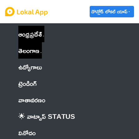
డౌన్లోడ్ లోకల్ యాప్
ఆంధ్రప్రదేశ్
తెలంగాణ
ఉద్యోగాలు
ట్రెండింగ్
వాతావరణం
🌟 వాట్సాప్ STATUS
వినోదం