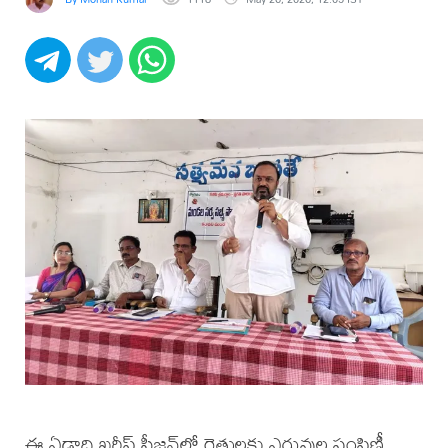
ఈ ఏడాది ఖరీఫ్ సీజన్‌లో రైతులకు ఎరువుల పంపిణీ