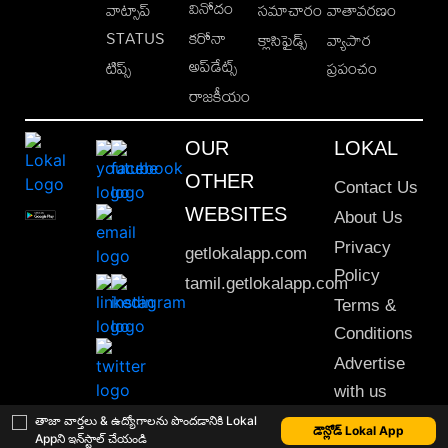
వినోదం
వాట్సాప్
సమాచారం
వాతావరణం
STATUS
కరోనా
క్లాసిఫైడ్స్
వ్యాపార
అప్‌డేట్స్
టిప్స్
ప్రపంచం
రాజకీయం
OUR
LOKAL
OTHER
Contact Us
WEBSITES
About Us
Privacy
getlokalapp.com
Policy
tamil.getlokalapp.com
Terms &
Conditions
Advertise
with us
Sitemap
తాజా వార్తలు & ఉద్యోగాలను పొందడానికి Lokal
డౌన్లోడ్ Lokal App
Appని ఇన్‌స్టాల్ చేయండి
This material may not be published, transmitted, rewritten or redistributed. © 2020 Lokal App. All rights reserved.