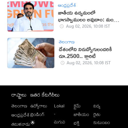
ఆంధ్రప్రదేశ్
జాతీయ ఉద్యమంలో
భాగస్వాములం అవుదాం: మంత్రి
లోకేశ్
Aug 02, 2026, 10:08 IST
తెలంగాణ
దేశంలోని నిరుద్యోగులందరికీ
రూ.2500.. క్లారిటీ
Aug 02, 2026, 10:08 IST
రాష్ట్రాలు
ఇతర కేటగిరీలు
తెలంగాణ
ఉద్యోగాలు
Lokal
క్రైమ్
విద్య
-
ట్రెండింగ్
జాతీయం
రైతు
ఆంధ్రప్రదేశ్
మగువ
కుటుంబం
🌟
భక్తి
తమిళనాడు