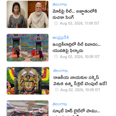
తెలంగాణ
మోదీపై రీల్.. అజ్ఞాతంలోకి
రుచికా సింగ్
Aug 02, 2026, 11:08 IST
ఆంధ్రప్రదేశ్
ఇంద్రకీలాద్రిలో రీల్ వివాదం..
యువతిపై ఫిర్యాదు
Aug 02, 2026, 10:08 IST
తెలంగాణ
రాజకీయ నాయకుల సక్సెస్
వెనుక ఉన్న సీక్రెట్ టెంపుల్ ఇదే!
Aug 02, 2026, 10:08 IST
తెలంగాణ
స్కూటీ హెడ్ లైట్‌లో పాము..