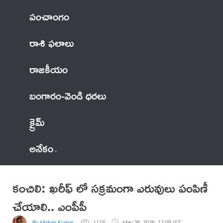
పంచాంగం
రాశి ఫలాలు
రాజకీయం
బంగారం-వెండి ధరలు
క్రైమ్
అనేకం
కంచిలి: ఖరీఫ్ లో సక్రమంగా ఎరువులు పంపిణీ
చేయాలి.. ఎంపీపీ
By Mohan Kumar
1118
May 26, 2026, 12:05 IST