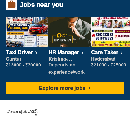
Jobs near you
Taxi Driver
HR Manager
Care Taker
Guntur
Krishna-
Hyderabad
vijayawada
₹13000 - ₹30000
Depends on
₹21000 - ₹25000
experience/work
Explore more jobs
సంబంధిత పోస్ట్