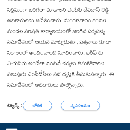
సక్రమంగా జరిగేలా చూడాలని ఎంపీపీ దేవదాస్ రెడ్డి
అధికారులను ఆదేశించారు. మంగళవారం కంచిలి
మండల పరిషత్ కార్యాలయంలో జరిగిన సర్వసభ్య
సమావేశంలో ఆయన మాట్లాడుతూ, విత్తనాలు కూడా
సకాలంలో అందించాలని సూచించారు. ఖరీఫ్ కు
సాగునీరు అందేలా వెంటనే చర్యలు తీసుకోవాలని
పలువురు ఎంపీటీసీలు సభ దృష్టికి తీసుకువచ్చారు. ఈ
సమావేశంలో అధికారులు పాల్గొన్నారు.
ట్యాగ్స్ :
లోకల్
వ్యవసాయం