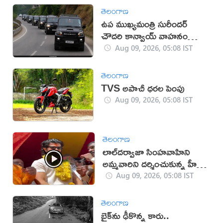
తెలంగాణ
ఉప ముఖ్యమంత్రి సురీందర్
చౌదరి కాన్వాయ్ వాహనం
ఢీకొని వ్యక్తి మృతి!
Aug 09, 2026, 05:08 IST
తెలంగాణ
TVS అపాచీ ధరల పెంపు
Aug 09, 2026, 05:08 IST
తెలంగాణ
లాల్‌దర్వాజా సింహవాహిని
అమ్మవారిని దర్శించుకున్న హీరో
విజయ్‌
Aug 09, 2026, 05:08 IST
తెలంగాణ
బైక్‌ను ఢీకొన్న కారు..