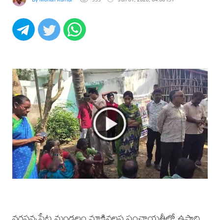
నరసన్నపేట మండలం మాకివలస పంచాయతీలో ఉపాధి