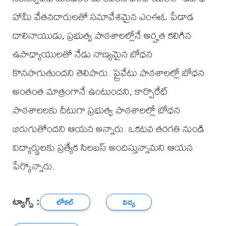
హామీ వేతనదారులతో సమావేశమైన ఎంఈఓ పేడాడ
దాలినాయుడు, ప్రభుత్వ పాఠశాలల్లోనే అర్హత కలిగిన
ఉపాధ్యాయులతో నేడు నాణ్యమైన బోధన
కొనసాగుతుందని తెలిపారు. ప్రైవేటు పాఠశాలల్లో బోధన
అంతంత మాత్రంగానే ఉంటుందని, కార్పొరేట్
పాఠశాలలకు దీటుగా ప్రభుత్వ పాఠశాలల్లో బోధన
జరుగుతోందని ఆయన అన్నారు. ఒకటవ తరగతి నుండి
విద్యార్థులకు ప్రత్యేక సిలబస్ అందిస్తున్నామని ఆయన
పేర్కొన్నారు.
ట్యాగ్స్ :
లోకల్
విద్య