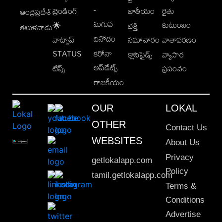
-
ట్రెండింగ్
జాతీయం
రైతు
ఆంధ్రప్రదేశ్
మగువ
కుటుంబం
🌟
భక్తి
తమిళనాడు
వినోదం
వాట్సాప్
సమాచారం
వాతావరణం
STATUS
కరోనా
క్లాసిఫైడ్స్
వ్యాపార
అప్‌డేట్స్
టిప్స్
ప్రపంచం
రాజకీయం
OUR
LOKAL
OTHER
Contact Us
WEBSITES
About Us
Privacy
getlokalapp.com
Policy
tamil.getlokalapp.com
Terms &
Conditions
Advertise