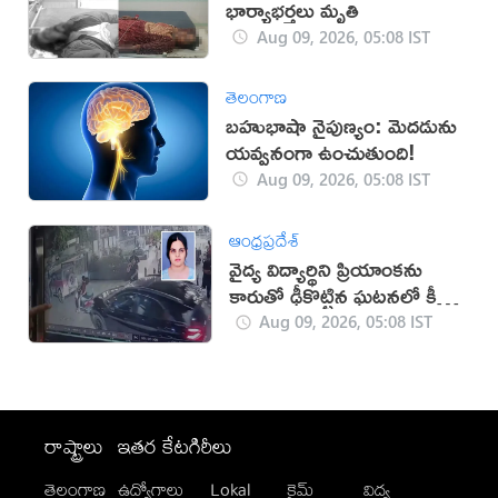
భార్యాభర్తలు మృతి
Aug 09, 2026, 05:08 IST
తెలంగాణ
బహుభాషా నైపుణ్యం: మెదడును
యవ్వనంగా ఉంచుతుంది!
Aug 09, 2026, 05:08 IST
ఆంధ్రప్రదేశ్
వైద్య విద్యార్థిని ప్రియాంకను
కారుతో ఢీకొట్టిన ఘటనలో కీలక
పరిణామం
Aug 09, 2026, 05:08 IST
రాష్ట్రాలు
ఇతర కేటగిరీలు
తెలంగాణ
ఉద్యోగాలు
Lokal
క్రైమ్
విద్య