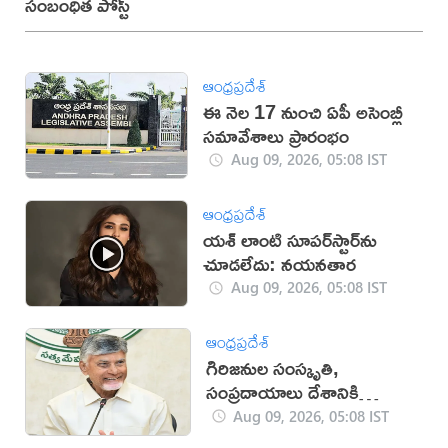
సంబంధిత పోస్ట్
ఆంధ్రప్రదేశ్
ఈ నెల 17 నుంచి ఏపీ అసెంబ్లీ
సమావేశాలు ప్రారంభం
Aug 09, 2026, 05:08 IST
ఆంధ్రప్రదేశ్
యశ్ లాంటి సూపర్‌స్టార్‌ను
చూడలేదు: నయనతార
Aug 09, 2026, 05:08 IST
ఆంధ్రప్రదేశ్
గిరిజనుల సంస్కృతి,
సంప్రదాయాలు దేశానికి
గర్వకారణం: సీఎం చంద్రబాబు
Aug 09, 2026, 05:08 IST