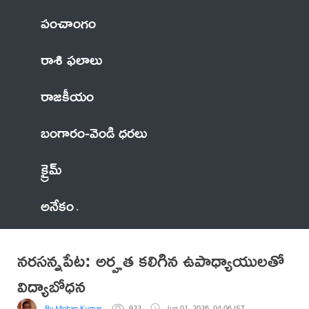
పంచాంగం
రాశి ఫలాలు
రాజకీయం
బంగారం-వెండి ధరలు
క్రైమ్
అనేకం
నరసన్నపేట: అర్హత కలిగిన ఉపాధ్యాయులతో
విద్యాబోధన
By Mohan Kumar
933
Jun 01, 2026, 04:06 IST