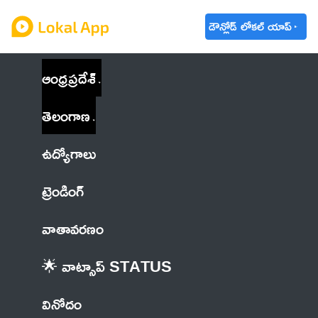
డౌన్లోడ్ లోకల్ యాప్
ఆంధ్రప్రదేశ్
తెలంగాణ
ఉద్యోగాలు
ట్రెండింగ్
వాతావరణం
🌟 వాట్సాప్ STATUS
వినోదం