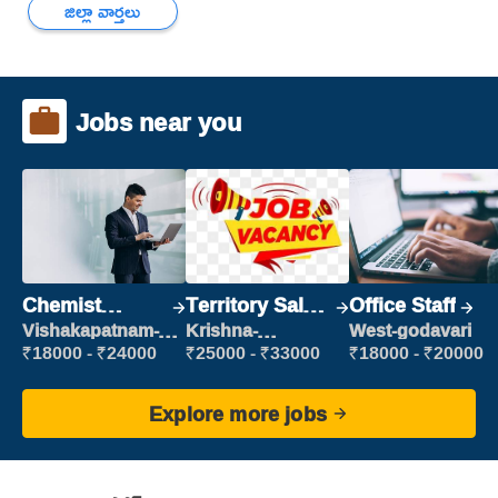
జిల్లా వార్తలు
Jobs near you
Chemist
Territory Sales
Office Staff
Production
Manager
Vishakapatnam-
Krishna-
West-godavari
new
vijayawada
Executive
₹18000 - ₹24000
₹25000 - ₹33000
₹18000 - ₹20000
Explore more jobs