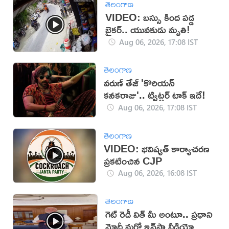
తెలంగాణ
VIDEO: బస్సు కింద పడ్డ
బైకర్.. యువకుడు మృతి!
Aug 06, 2026, 17:08 IST
తెలంగాణ
వరుణ్ తేజ్ 'కొరియన్
కనకరాజు'.. ట్విట్టర్ టాక్ ఇదే!
Aug 06, 2026, 17:08 IST
తెలంగాణ
VIDEO: భవిష్యత్ కార్యాచరణ
ప్రకటించిన CJP
Aug 06, 2026, 16:08 IST
తెలంగాణ
గెట్ రెడీ విత్ మీ అంటూ.. ప్రధాని
మోదీ మరో ఇన్‌స్టా వీడియో