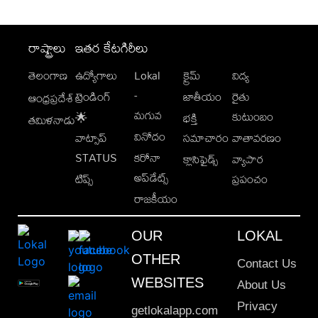
రాష్ట్రాలు
ఇతర కేటగిరీలు
తెలంగాణ
ఉద్యోగాలు
Lokal
క్రైమ్
విద్య
-
ట్రెండింగ్
జాతీయం
రైతు
ఆంధ్రప్రదేశ్
మగువ
కుటుంబం
🌟
భక్తి
తమిళనాడు
వినోదం
వాట్సాప్
సమాచారం
వాతావరణం
STATUS
కరోనా
క్లాసిఫైడ్స్
వ్యాపార
అప్‌డేట్స్
టిప్స్
ప్రపంచం
రాజకీయం
OUR
LOKAL
OTHER
Contact Us
WEBSITES
About Us
Privacy
getlokalapp.com