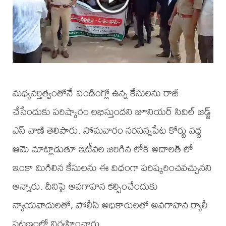
మధ్యవర్తిత్వంతోనే పెండింగ్లో ఉన్న కేసులను రాజీ
చేసేందుకు పరిష్కారం లభిస్తుందని జూనియర్ సివిల్ జడ్జ్
ఎస్ వాణి తెలిపారు. సోమవారం నరసన్నపేట కోర్టు వద్ద
ఆమె మాట్లాడుతూ ఇటీవల జరిగిన లోక్ అదాలత్ లో
ఇంకా మిగిలిన కేసులను ఈ విధంగా పరిష్కరించవచ్చునని
అన్నారు. దీనిపై అవగాహన కల్పించేందుకు
న్యాయవాదులతో, పోలీస్ అధికారులతో అవగాహన ర్యాలీ
పట్టణంలో నిర్వహించారు.