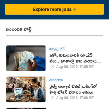
Explore more jobs
సంబంధిత పోస్ట్
ఆంధ్రప్రదేశ్
ఒక్కో కుటుంబానికి రూ.25
వేలు.. ఖాతాల్లో జ‌మ చేయ‌నున్న
ప్ర‌భుత్వం..!
Aug 06, 2026, 17:08 IST
తెలంగాణ
రైల్వే తత్కాల్ టికెట్ బుకింగ్‌లో
కొత్త టోకెన్ విధానం అమలు
Aug 06, 2026, 17:08 IST