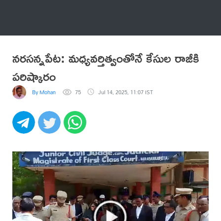
అనేకం
నరసన్నపేట: మధ్యవర్తిత్వంతోనే కేసుల రాజీకి
పరిష్కారం
By Mohan
75
Jul 14, 2025, 11:07 IST