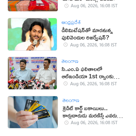
Aug 06, 2026, 16:08 IST
ఆంధ్రప్రదేశ్
డీలిమిటేషన్‌తో మారనున్న
పులివెందుల రిజర్వేషన్?
Aug 06, 2026, 16:08 IST
తెలంగాణ
సి.ఎం.ఏ ఫలితాలలో
ఆల్ఇండియా 1st ర్యాంకు
సాధించిన మాస్టర్‌మైండ్స్
Aug 06, 2026, 16:08 IST
తెలంగాణ
క్రెడిట్ కార్డ్ బకాయిలు..
కార్డుదారుడు మరణిస్తే ఎవరు
చెల్లిస్తారు?
Aug 06, 2026, 16:08 IST