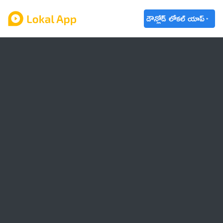
డౌన్లోడ్ లోకల్ యాప్
ఆంధ్రప్రదేశ్
తెలంగాణ
ఉద్యోగాలు
ట్రెండింగ్
వాతావరణం
🌟 వాట్సాప్ STATUS
వినోదం