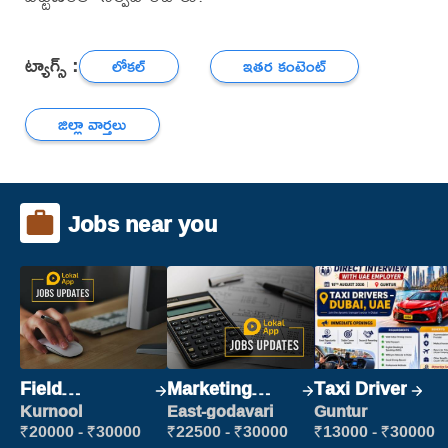
ట్యాగ్స్ :
లోకల్
ఇతర కంటెంట్
జిల్లా వార్తలు
Jobs near you
Field
Marketing
Taxi Driver
Marketing
Executive
Kurnool
East-godavari
Guntur
Executive
₹20000 - ₹30000
₹22500 - ₹30000
₹13000 - ₹30000