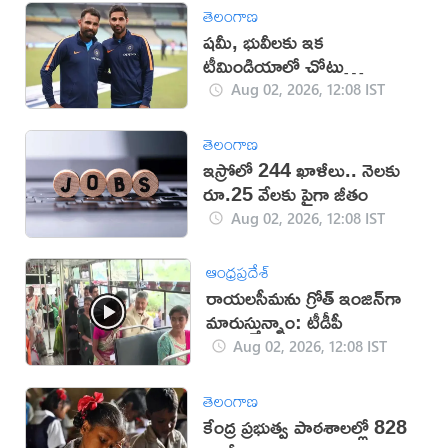
తెలంగాణ
షమీ, భువీలకు ఇక
టీమిండియాలో చోటు
కష్టమేనా?
Aug 02, 2026, 12:08 IST
తెలంగాణ
ఇస్రోలో 244 ఖాళీలు.. నెలకు
రూ.25 వేలకు పైగా జీతం
Aug 02, 2026, 12:08 IST
ఆంధ్రప్రదేశ్
రాయలసీమను గ్రోత్ ఇంజిన్‌గా
మారుస్తున్నాం: టీడీపీ
Aug 02, 2026, 12:08 IST
తెలంగాణ
కేంద్ర ప్రభుత్వ పాఠశాలల్లో 828