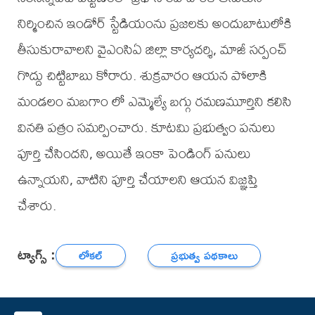
నిర్మించిన ఇండోర్ స్టేడియంను ప్రజలకు అందుబాటులోకి
తీసుకురావాలని వైఎంసిఏ జిల్లా కార్యదర్శి, మాజీ సర్పంచ్
గొద్దు చిట్టిబాబు కోరారు. శుక్రవారం ఆయన పోలాకి
మండలం మబగాం లో ఎమ్మెల్యే బగ్గు రమణమూర్తిని కలిసి
వినతి పత్రం సమర్పించారు. కూటమి ప్రభుత్వం పనులు
పూర్తి చేసిందని, అయితే ఇంకా పెండింగ్ పనులు
ఉన్నాయని, వాటిని పూర్తి చేయాలని ఆయన విజ్ఞప్తి
చేశారు.
ట్యాగ్స్ :
లోకల్
ప్రభుత్వ పథకాలు