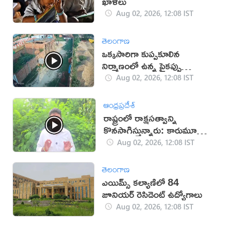
ఖాళీలు
Aug 02, 2026, 12:08 IST
తెలంగాణ
ఒక్కసారిగా కుప్పకూలిన
నిర్మాణంలో ఉన్న పైకప్పు
(వీడియో)
Aug 02, 2026, 12:08 IST
ఆంధ్రప్రదేశ్
రాష్ట్రంలో రాక్షసత్వాన్ని
కొనసాగిస్తున్నారు: కారుమూరు
(వీడియో)
Aug 02, 2026, 12:08 IST
తెలంగాణ
ఎయిమ్స్‌ కల్యాణిలో 84
జూనియర్ రెసిడెంట్ ఉద్యోగాలు
Aug 02, 2026, 12:08 IST