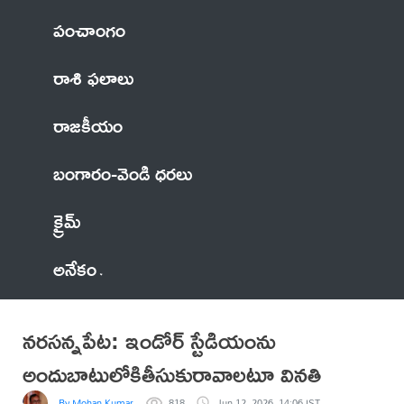
పంచాంగం
రాశి ఫలాలు
రాజకీయం
బంగారం-వెండి ధరలు
క్రైమ్
అనేకం
నరసన్నపేట: ఇండోర్ స్టేడియంను
అందుబాటులోకితీసుకురావాలటూ వినతి
By Mohan Kumar
818
Jun 12, 2026, 14:06 IST