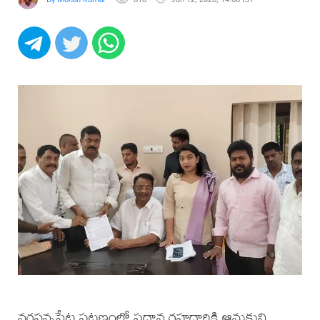
నరసన్నపేట పట్టణంలో ప్రధాన రహదారికి ఆనుకుని