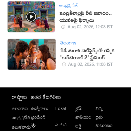
ఆంధ్రప్రదేశ్
ఇంద్రకీలాద్రిపై రీల్ వివాదం..
యువతిపై ఫిర్యాదు
Aug 02, 2026, 12:08 IST
తెలంగాణ
14 నుంచి నెట్‌ఫ్లిక్స్‌లో రష్మిక
'కాక్‌టెయిల్ 2' స్ట్రీమింగ్
Aug 02, 2026, 11:08 IST
రాష్ట్రాలు
ఇతర కేటగిరీలు
తెలంగాణ
ఉద్యోగాలు
Lokal
క్రైమ్
విద్య
-
ట్రెండింగ్
జాతీయం
రైతు
ఆంధ్రప్రదేశ్
మగువ
కుటుంబం
🌟
భక్తి
తమిళనాడు