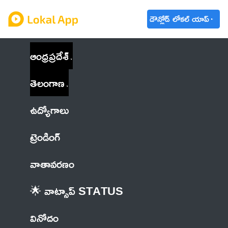
డౌన్లోడ్ లోకల్ యాప్
ఆంధ్రప్రదేశ్
తెలంగాణ
ఉద్యోగాలు
ట్రెండింగ్
వాతావరణం
🌟 వాట్సాప్ STATUS
వినోదం