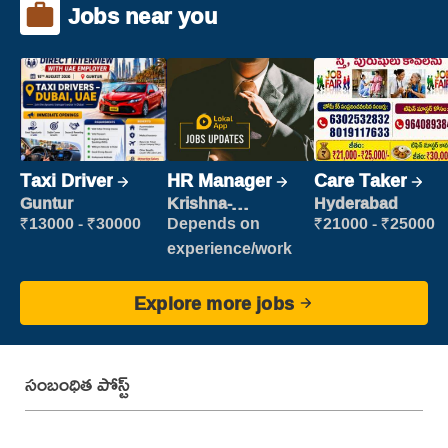
Jobs near you
Taxi Driver
HR Manager
Care Taker
Guntur
Krishna-
Hyderabad
vijayawada
₹13000 - ₹30000
Depends on
₹21000 - ₹25000
experience/work
Explore more jobs
సంబంధిత పోస్ట్