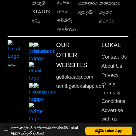
వినోదం
వాట్సాప్
సమాచారం
వాతావరణం
STATUS
కరోనా
క్లాసిఫైడ్స్
వ్యాపార
అప్‌డేట్స్
టిప్స్
ప్రపంచం
రాజకీయం
OUR
LOKAL
OTHER
Contact Us
WEBSITES
About Us
Privacy
getlokalapp.com
Policy
tamil.getlokalapp.com
Terms &
Conditions
Advertise
with us
Sitemap
తాజా వార్తలు & ఉద్యోగాలను పొందడానికి Lokal
డౌన్లోడ్ Lokal App
Appని ఇన్‌స్టాల్ చేయండి
This material may not be published, transmitted, rewritten or redistributed. © 2020 Lokal App. All rights reserved.