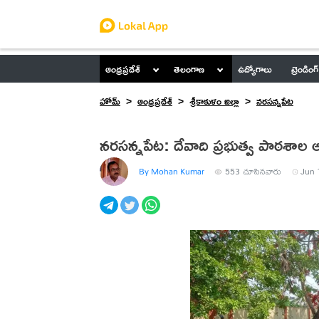
ఆంధ్రప్రదేశ్
తెలంగాణ
ఉద్యోగాలు
ట్రెండింగ్
హోమ్
ఆంధ్రప్రదేశ్
శ్రీకాకుళం జిల్లా
నరసన్నపేట
నరసన్నపేట: దేవాది ప్రభుత్వ పాఠశాల 
By Mohan Kumar
553
చూసినవారు
Jun 