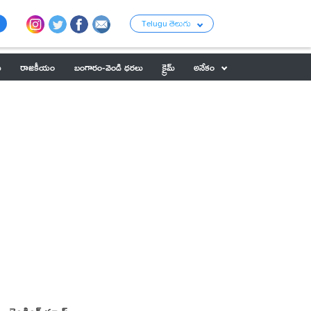
Telugu తెలుగు
ు
రాజకీయం
బంగారం-వెండి ధరలు
క్రైమ్
అనేకం