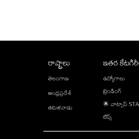
రాష్ట్రాలు
ఇతర కేటగిర
తెలంగాణ
ఉద్యోగాలు
ట్రెండింగ్
ఆంధ్రప్రదేశ్
🌟 వాట్సాప్ S
తమిళనాడు
టిప్స్