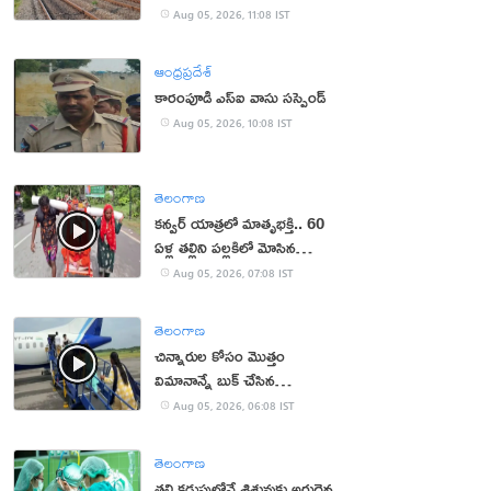
Aug 05, 2026, 11:08 IST
ఆంధ్రప్రదేశ్
కారంపూడి ఎస్ఐ వాసు స‌స్పెండ్‌
Aug 05, 2026, 10:08 IST
తెలంగాణ
కన్వర్ యాత్రలో మాతృభక్తి.. 60
ఏళ్ల తల్లిని పల్లకిలో మోసిన
కొడుకు, కోడలు!
Aug 05, 2026, 07:08 IST
తెలంగాణ
చిన్నారుల కోసం మొత్తం
విమానాన్నే బుక్ చేసిన
యూట్యూబర్
Aug 05, 2026, 06:08 IST
తెలంగాణ
తల్లి కడుపులోనే శిశువుకు అరుదైన