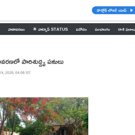
డౌన్లోడ్ లోకల్ యాప్
వాతావరణం
🌟 వాట్సాప్ STATUS
వినోదం
పంచాంగం
రాశి ఫలాల
ఆవరణలో పారిశుద్ధ్య పనులు
14, 2026, 04:06 IST