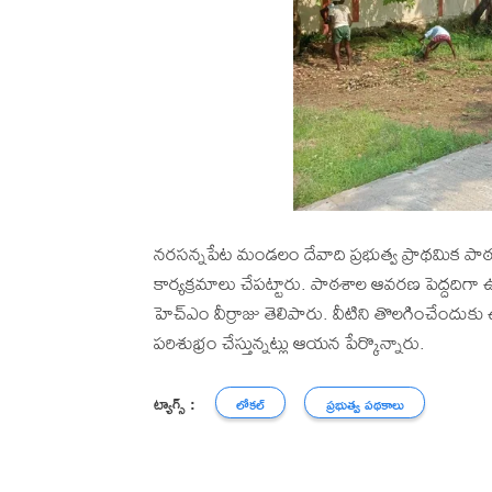
నరసన్నపేట మండలం దేవాది ప్రభుత్వ ప్రాథమిక పాఠశ
కార్యక్రమాలు చేపట్టారు. పాఠశాల ఆవరణ పెద్దదిగ
హెచ్ఎం వీర్రాజు తెలిపారు. వీటిని తొలగించేందు
పరిశుభ్రం చేస్తున్నట్లు ఆయన పేర్కొన్నారు.
ట్యాగ్స్ :
లోకల్
ప్రభుత్వ పథకాలు