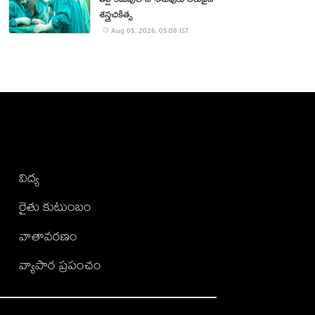
శస్త్రచికిత్స
Aug 05, 2026, 05:08 IST
విద్య
రైతు కుటుంబం
వాతావరణం
వ్యాపార ప్రపంచం