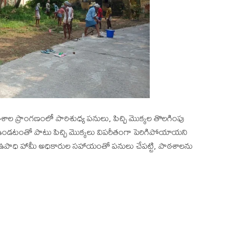
ాల ప్రాంగణంలో పారిశుధ్య పనులు, పిచ్చి మొక్కల తొలగింపు
ా ఉండటంతో పాటు పిచ్చి మొక్కలు విపరీతంగా పెరిగిపోయాయని
కు ఉపాధి హామీ అధికారుల సహాయంతో పనులు చేపట్టి, పాఠశాలను