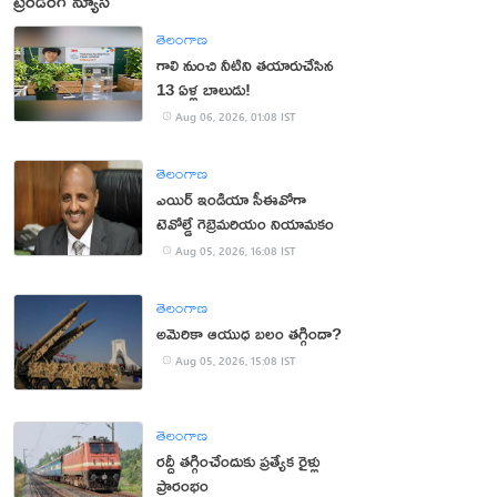
ట్రెండింగ్ న్యూస్
తెలంగాణ
గాలి నుంచి నీటిని తయారుచేసిన
13 ఏళ్ల బాలుడు!
Aug 06, 2026, 01:08 IST
తెలంగాణ
ఎయిర్ ఇండియా సీఈవోగా
టెవోల్డే గెబ్రెమరియం నియామకం
Aug 05, 2026, 16:08 IST
తెలంగాణ
అమెరికా ఆయుధ బలం తగ్గిందా?
Aug 05, 2026, 15:08 IST
తెలంగాణ
రద్దీ తగ్గించేందుకు ప్రత్యేక రైళ్లు
ప్రారంభం