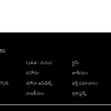
ీలు
Lokal - మగువ
క్రైమ్
వినోదం
జాతీయం
TATUS
కరోనా అప్‌డేట్స్
భక్తి సమాచారం
రాజకీయం
క్లాసిఫైడ్స్