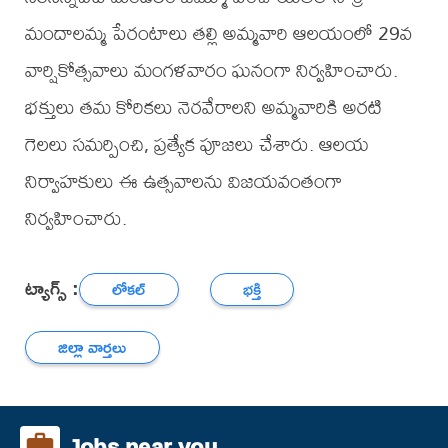
మందాలమ్మ పేరంటాలు తల్లి అమ్మవారి ఆలయంలో 29వ
వార్షికోత్సవాలు మంగళవారం ఘనంగా నిర్వహించారు.
భక్తులు తమ కోరికలు నెరవేరాలని అమ్మవారికి అరటి
గెలలు సమర్పించి, ప్రత్యేక పూజలు చేశారు. ఆలయ
నిర్వాహకులు ఈ ఉత్సవాలను విజయవంతంగా
నిర్వహించారు.
ట్యాగ్స్ :
లోకల్
భక్తి
జిల్లా వార్తలు
Jobs near you