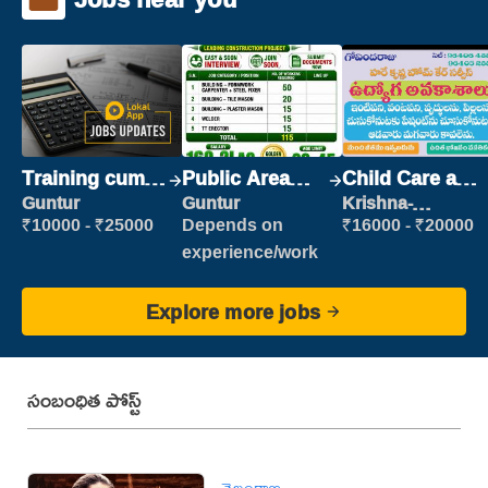
Training cum
Public Area
Child Care and
Placement
Cleaner
Patient care
Guntur
Guntur
Krishna-
vijayawada
₹10000 - ₹25000
Depends on
₹16000 - ₹20000
experience/work
Explore more jobs
సంబంధిత పోస్ట్
తెలంగాణ