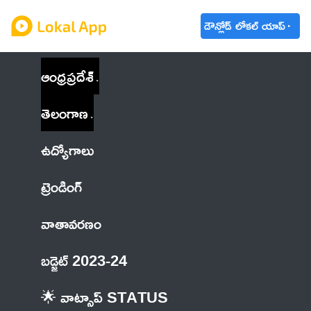
డౌన్లోడ్ లోకల్ యాప్
ఆంధ్రప్రదేశ్
తెలంగాణ
ఉద్యోగాలు
ట్రెండింగ్
వాతావరణం
బడ్జెట్ 2023-24
🌟 వాట్సాప్ STATUS