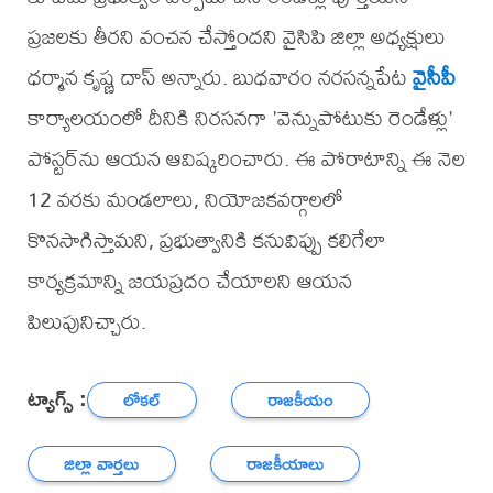
ప్రజలకు తీరని వంచన చేస్తోందని వైసిపి జిల్లా అధ్యక్షులు
ధర్మాన కృష్ణ దాస్ అన్నారు. బుధవారం నరసన్నపేట
వైసీపీ
కార్యాలయంలో దీనికి నిరసనగా 'వెన్నుపోటుకు రెండేళ్లు'
పోస్టర్‌ను ఆయన ఆవిష్కరించారు. ఈ పోరాటాన్ని ఈ నెల
12 వరకు మండలాలు, నియోజకవర్గాలలో
కొనసాగిస్తామని, ప్రభుత్వానికి కనువిప్పు కలిగేలా
కార్యక్రమాన్ని జయప్రదం చేయాలని ఆయన
పిలుపునిచ్చారు.
ట్యాగ్స్ :
లోకల్
రాజకీయం
జిల్లా వార్తలు
రాజకీయాలు