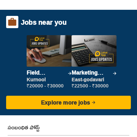
Jobs near you
Field
Marketing
Marketing
Executive
Kurnool
East-godavari
Executive
₹20000 - ₹30000
₹22500 - ₹30000
Explore more jobs
సంబంధిత పోస్ట్