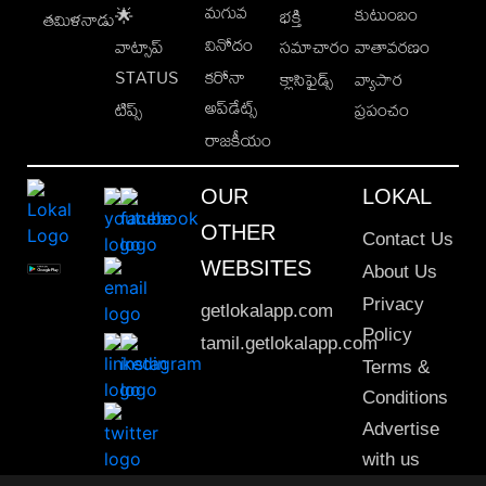
మగువ
కుటుంబం
🌟
భక్తి
తమిళనాడు
వినోదం
వాట్సాప్
సమాచారం
వాతావరణం
STATUS
కరోనా
క్లాసిఫైడ్స్
వ్యాపార
అప్‌డేట్స్
టిప్స్
ప్రపంచం
రాజకీయం
OUR
LOKAL
OTHER
Contact Us
WEBSITES
About Us
Privacy
getlokalapp.com
Policy
tamil.getlokalapp.com
Terms &
Conditions
Advertise
with us