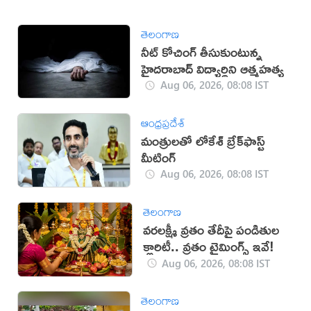
తెలంగాణ
నీట్ కోచింగ్ తీసుకుంటున్న
హైదరాబాద్ విద్యార్థిని ఆత్మహత్య
Aug 06, 2026, 08:08 IST
ఆంధ్రప్రదేశ్
మంత్రులతో లోకేశ్ బ్రేక్‌ఫాస్ట్
మీటింగ్
Aug 06, 2026, 08:08 IST
తెలంగాణ
వరలక్ష్మీ వ్రతం తేదీపై పండితుల
క్లారిటీ.. వ్రతం టైమింగ్స్ ఇవే!
Aug 06, 2026, 08:08 IST
తెలంగాణ