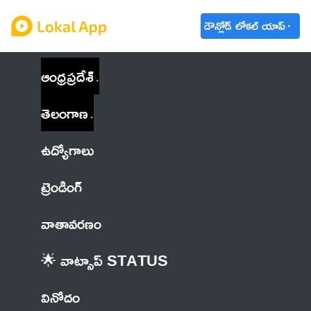
డౌన్లోడ్ లోకల్ యాప్
ఆంధ్రప్రదేశ్
తెలంగాణ
ఉద్యోగాలు
ట్రెండింగ్
వాతావరణం
🌟 వాట్సాప్ STATUS
వినోదం