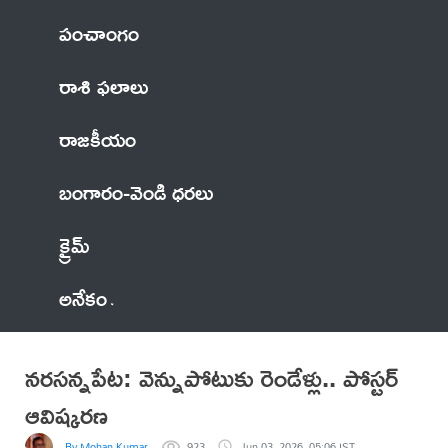
పంచాంగం
రాశి ఫలాలు
రాజకీయం
బంగారం-వెండి ధరలు
క్రైమ్
అనేకం
నరసన్నపేట: వెన్నుపోటుకు రెండేళ్లు.. పోస్టర్
ఆవిష్కరణ
By Mohan Kumar
923
Jun 03, 2026, 05:06 IST