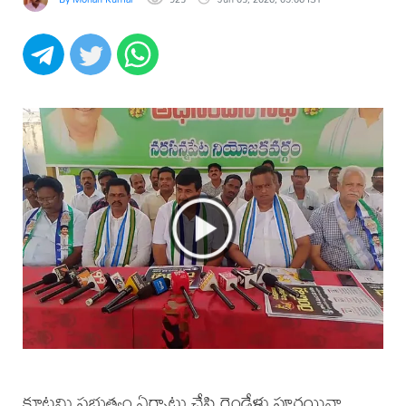
కూటమి ప్రభుత్వం ఏర్పాటు చేసి రెండేళ్లు పూర్తయినా