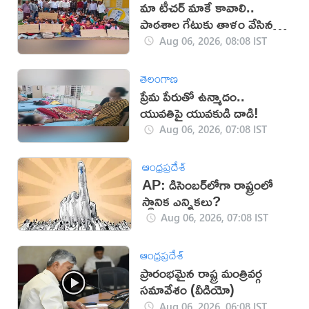
మా టీచర్‌ మాకే కావాలి..
పాఠశాల గేటుకు తాళం వేసిన
విద్యార్థులు
Aug 06, 2026, 08:08 IST
తెలంగాణ
ప్రేమ పేరుతో ఉన్మాదం..
యువతిపై యువకుడి దాడి!
Aug 06, 2026, 07:08 IST
ఆంధ్రప్రదేశ్
AP: డిసెంబర్‌లోగా రాష్ట్రంలో
స్థానిక ఎన్నికలు?
Aug 06, 2026, 07:08 IST
ఆంధ్రప్రదేశ్
ప్రారంభమైన రాష్ట్ర మంత్రివర్గ
సమావేశం (వీడియో)
Aug 06, 2026, 06:08 IST