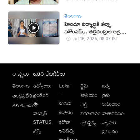
తెలంగాణ
హిందూ విద్యార్థికి కల్మా
హోంవర్క్.. తల్లిదండ్రుల ఆగ్రహం
(వీడియో)
Jul 16, 2026, 08:07 IST
రాష్ట్రాలు
ఇతర కేటగిరీలు
తెలంగాణ
ఉద్యోగాలు
Lokal
క్రైమ్
విద్య
-
ట్రెండింగ్
జాతీయం
రైతు
ఆంధ్రప్రదేశ్
మగువ
కుటుంబం
🌟
భక్తి
తమిళనాడు
వినోదం
వాట్సాప్
సమాచారం
వాతావరణం
STATUS
కరోనా
క్లాసిఫైడ్స్
వ్యాపార
అప్‌డేట్స్
టిప్స్
ప్రపంచం
రాజకీయం