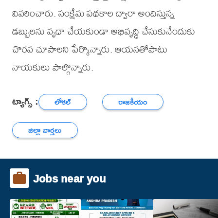
వివరించారు. సంక్షేమ పథకాల ద్వారా అందిస్తున్న
డబ్బులను వృధా చేయకుండా అభివృద్ధి చేసుకునేందుకు
చొరవ చూపాలని పేర్కొన్నారు. ఆయనతోపాటు
నాయకులు పాల్గొన్నారు.
ట్యాగ్స్ :
లోకల్
రాజకీయం
జిల్లా వార్తలు
Jobs near you