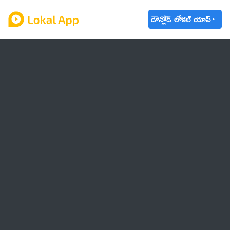
డౌన్లోడ్ లోకల్ యాప్
ఆంధ్రప్రదేశ్
తెలంగాణ
ఉద్యోగాలు
ట్రెండింగ్
వాతావరణం
బడ్జెట్ 2023-24
🌟 వాట్సాప్ STATUS