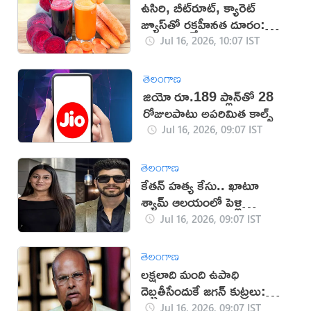
ఉసిరి, బీట్‌రూట్, క్యారెట్
జ్యూస్‌తో రక్తహీనత దూరం:
నిపుణులు
Jul 16, 2026, 10:07 IST
తెలంగాణ
జియో రూ.189 ప్లాన్‌తో 28
రోజులపాటు అపరిమిత కాల్స్
Jul 16, 2026, 09:07 IST
తెలంగాణ
కేతన్ హత్య కేసు.. ఖాటూ
శ్యామ్ ఆలయంలో పెళ్లి
చేసుకున్న సియా, చేతన్‌!
Jul 16, 2026, 09:07 IST
తెలంగాణ
లక్షలాది మంది ఉపాధి
దెబ్బతీసేందుకే జగన్ కుట్రలు:
యనమల
Jul 16, 2026, 09:07 IST