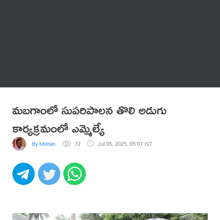
Thatstelugu
బిగ్ బాస్
అనేకం
మబగాంలో సుపరిపాలన తొలి అడుగు
కార్యక్రమంలో ఎమ్మెల్యే
By Mohan
72
Jul 05, 2025, 05:07 IST