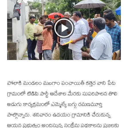
పోలాకి మండలం మబగాం పంచాయితీ కత్తెర వాని పేట
గ్రామంలో టిడిపి పార్టీ ఆదేశాల మేరకు సుపరిపాలన తొలి
అడుగు కార్యక్రమంలో ఎమ్మెల్యే బగ్గు రమణమూర్తి
పాల్గొన్నారు. శనివారం ఉదయం గ్రామానికి చేరుకున్న
ఆయన ప్రభుత్వం అందిస్తున్న సంక్షేమ పథకాలను ప్రజలకు