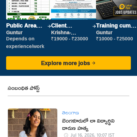
Public Area
Client
Training cum
Cleaner
Relationship
Placement
Guntur
Krishna-
Guntur
vijayawada
Executive
Depends on
₹19000 - ₹23000
₹10000 - ₹25000
experience/work
Explore more jobs
సంబంధిత పోస్ట్
తెలంగాణ
బెంగళూరులో లా విద్యార్థిని
దారుణ హత్య
Jul 16, 2026, 10:07 IST