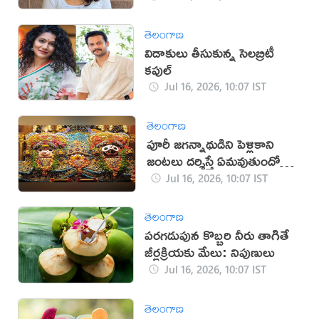
తెలంగాణ
విడాకులు తీసుకున్న సెలబ్రిటీ
కపుల్
Jul 16, 2026, 10:07 IST
తెలంగాణ
పూరీ జగన్నాథుడిని పెళ్లికాని
జంటలు దర్శిస్తే ఏమవుతుందో
తెలుసా?
Jul 16, 2026, 10:07 IST
తెలంగాణ
పరగడుపున కొబ్బరి నీరు తాగితే
జీర్ణక్రియకు మేలు: నిపుణులు
Jul 16, 2026, 10:07 IST
తెలంగాణ