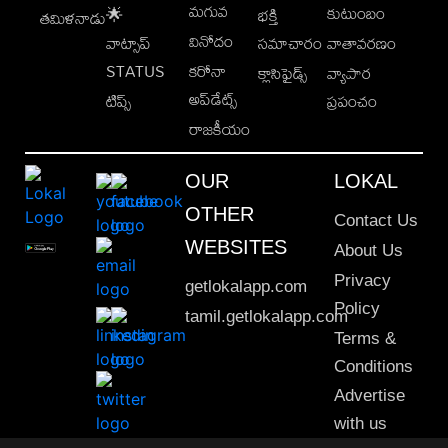
మగువ
కుటుంబం
🌟
భక్తి
తమిళనాడు
వినోదం
వాట్సాప్
సమాచారం
వాతావరణం
STATUS
కరోనా
క్లాసిఫైడ్స్
వ్యాపార
అప్‌డేట్స్
టిప్స్
ప్రపంచం
రాజకీయం
OUR
LOKAL
OTHER
Contact Us
WEBSITES
About Us
Privacy
getlokalapp.com
Policy
tamil.getlokalapp.com
Terms &
Conditions
Advertise
with us