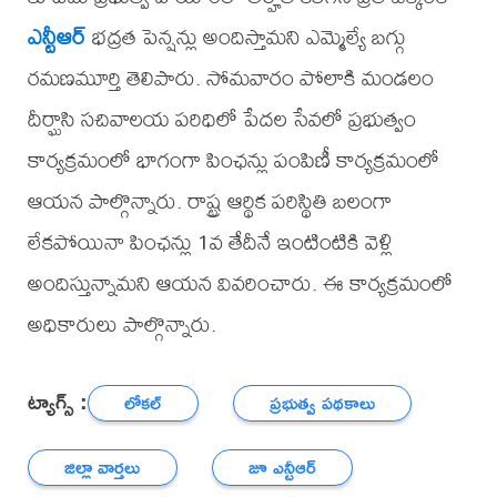
ఎన్టీఆర్
భద్రత పెన్షన్లు అందిస్తామని ఎమ్మెల్యే బగ్గు
రమణమూర్తి తెలిపారు. సోమవారం పోలాకి మండలం
దీర్ఘాసి సచివాలయ పరిధిలో పేదల సేవలో ప్రభుత్వం
కార్యక్రమంలో భాగంగా పింఛన్లు పంపిణీ కార్యక్రమంలో
ఆయన పాల్గొన్నారు. రాష్ట్ర ఆర్థిక పరిస్థితి బలంగా
లేకపోయినా పింఛన్లు 1వ తేదీనే ఇంటింటికి వెళ్లి
అందిస్తున్నామని ఆయన వివరించారు. ఈ కార్యక్రమంలో
అధికారులు పాల్గొన్నారు.
ట్యాగ్స్ :
లోకల్
ప్రభుత్వ పథకాలు
జిల్లా వార్తలు
జూ ఎన్టీఆర్