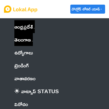
డౌన్లోడ్ లోకల్ యాప్
ఆంధ్రప్రదేశ్
తెలంగాణ
ఉద్యోగాలు
ట్రెండింగ్
వాతావరణం
🌟 వాట్సాప్ STATUS
వినోదం