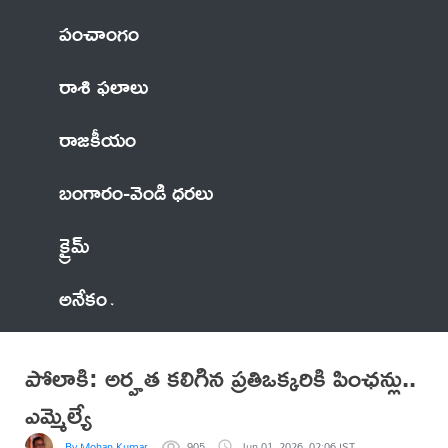
పంచాంగం
రాశి ఫలాలు
రాజకీయం
బంగారం-వెండి ధరలు
క్రైమ్
అనేకం
పోలాకి: అర్హత కలిగిన ప్రతిఒక్కరికి పింఛన్లు..
ఎమ్మెల్యే
By Mohan Kumar
905
Jun 01, 2026, 02:06 IST