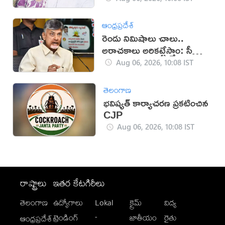
ఆంధ్రప్రదేశ్
రెండు నిమిషాలు చాలు..
అరాచకాలు అరికట్టేస్తాం: సీఎం
చంద్రబాబు
Aug 06, 2026, 10:08 IST
తెలంగాణ
భవిష్యత్ కార్యాచరణ ప్రకటించిన
CJP
Aug 06, 2026, 10:08 IST
రాష్ట్రాలు
ఇతర కేటగిరీలు
తెలంగాణ
ఉద్యోగాలు
Lokal
క్రైమ్
విద్య
-
ట్రెండింగ్
జాతీయం
రైతు
ఆంధ్రప్రదేశ్