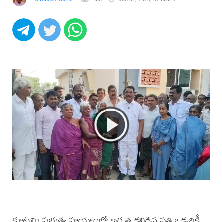
కూటమి ప్రభుత్వ హయాంలో అర్హత కలిగిన ప్రతి ఒక్కరికీ