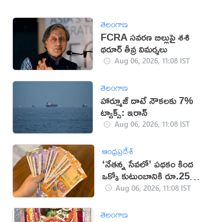
తెలంగాణ
FCRA సవరణ బిల్లుపై శశి
థరూర్ తీవ్ర విమర్శలు
Aug 06, 2026, 11:08 IST
తెలంగాణ
హార్మూజ్ దాటే నౌకలకు 7%
ట్యాక్స్: ఇరాన్
Aug 06, 2026, 11:08 IST
ఆంధ్రప్రదేశ్
‘నేతన్న సేవలో’ పథకం కింద
ఒక్కో కుటుంబానికి రూ.25
వేలు.. డేట్ ఫిక్స్!
Aug 06, 2026, 11:08 IST
తెలంగాణ