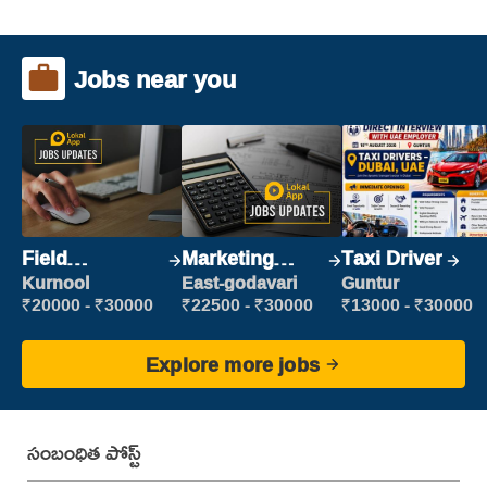
Jobs near you
Field
Marketing
Taxi Driver
Marketing
Executive
Kurnool
East-godavari
Guntur
Executive
₹20000 - ₹30000
₹22500 - ₹30000
₹13000 - ₹30000
Explore more jobs
సంబంధిత పోస్ట్