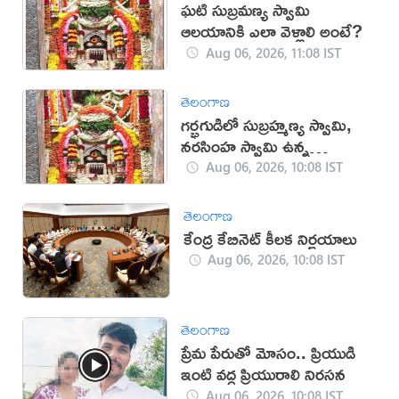
ఘటి సుబ్రమణ్య స్వామి
ఆలయానికి ఎలా వెళ్లాలి అంటే?
Aug 06, 2026, 11:08 IST
తెలంగాణ
గర్భగుడిలో సుబ్రహ్మణ్య స్వామి,
నరసింహ స్వామి ఉన్న
దేవాలయం ఇదే
Aug 06, 2026, 10:08 IST
తెలంగాణ
కేంద్ర కేబినెట్ కీలక నిర్ణయాలు
Aug 06, 2026, 10:08 IST
తెలంగాణ
ప్రేమ పేరుతో మోసం.. ప్రియుడి
ఇంటి వద్ద ప్రియురాలి నిరసన
Aug 06, 2026, 10:08 IST