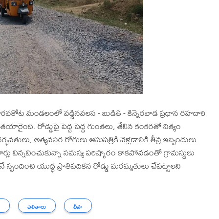
 సారవకోట మండలంలో వడ్డినవలస - బుడితి - కిన్నెరవాడ ప్రధాన రహదారి
ారైంది. రోడ్డుపై పెద్ద పెద్ద గుంతలు, తేలిన కంకరతో నిత్యం
గర్భవతులు, అత్యవసర రోగులు ఆసుపత్రికి వెళ్లడానికి తీవ్ర ఇబ్బందులు
సార్లు విన్నవించుకున్నా సమస్య పరిష్కారం కాకపోవడంతో గ్రామస్థులు
టనే స్పందించి యుద్ధ ప్రాతిపదికన రోడ్డు మరమ్మతులు చేపట్టాలని
ు
ఫలితాలు
వీసా