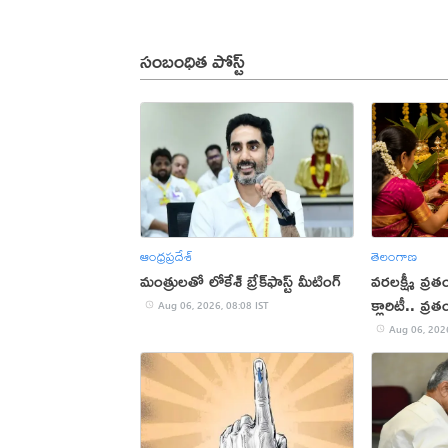
సంబంధిత పోస్ట్
ఆంధ్రప్రదేశ్
తెలంగాణ
మంత్రులతో లోకేశ్ బ్రేక్‌ఫాస్ట్ మీటింగ్
వరలక్ష్మీ వ్ర
క్లారిటీ.. వ్ర
Aug 06, 2026, 08:08 IST
Aug 06, 2026