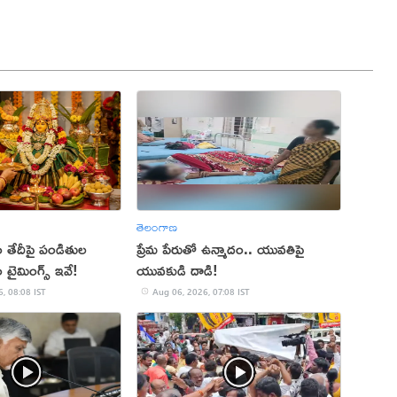
తెలంగాణ
తం తేదీపై పండితుల
ప్రేమ పేరుతో ఉన్మాదం.. యువతిపై
తం టైమింగ్స్ ఇవే!
యువకుడి దాడి!
, 08:08 IST
Aug 06, 2026, 07:08 IST