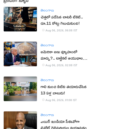
ట్రెండింగ్ న్యూస్
తెలంగాణ
చెత్తలో పడేసిన లాటరీ టికెట్..
రూ.11 కోట్లు గెలుచుకుంది!
Aug 06, 2026, 06:08 IST
తెలంగాణ
అమెరికా అణు వ్యూహంలో
మార్పు?.. టాక్టికల్ ఆయుధాలకు
ప్రాధాన్యం!
Aug 06, 2026, 02:08 IST
తెలంగాణ
గాలి నుంచి నీటిని తయారుచేసిన
13 ఏళ్ల బాలుడు!
Aug 06, 2026, 01:08 IST
తెలంగాణ
ఎయిర్ ఇండియా సీఈవోగా
టెవోల్డే గెబ్రెమరియం నియామకం