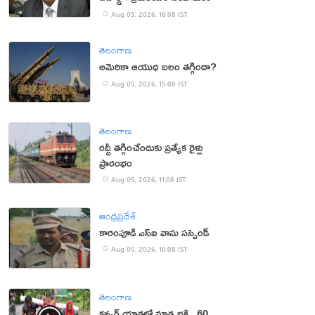
Aug 05, 2026, 16:08 IST
తెలంగాణ
అమెరికా ఆయుధ బలం తగ్గిందా?
Aug 05, 2026, 15:08 IST
తెలంగాణ
రద్దీ తగ్గించేందుకు ప్రత్యేక రైళ్లు
ప్రారంభం
Aug 05, 2026, 11:08 IST
ఆంధ్రప్రదేశ్
కారంపూడి ఎస్ఐ వాసు స‌స్పెండ్‌
Aug 05, 2026, 10:08 IST
తెలంగాణ
కన్వర్ యాత్రలో మాతృభక్తి.. 60