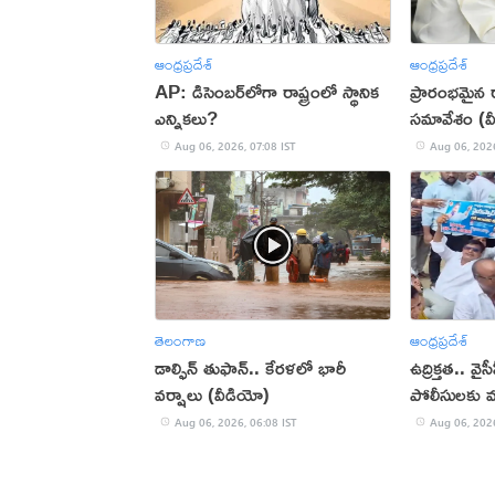
ఆంధ్రప్రదేశ్
ఆంధ్రప్రదేశ్
AP: డిసెంబర్‌లోగా రాష్ట్రంలో స్థానిక
ప్రారంభమైన రాష
ఎన్నికలు?
సమావేశం (వ
Aug 06, 2026, 07:08 IST
Aug 06, 2026
తెలంగాణ
ఆంధ్రప్రదేశ్
డాల్ఫిన్ తుఫాన్.. కేరళలో భారీ
ఉద్రిక్తత.. వైస
వర్షాలు (వీడియో)
పోలీసులకు మధ
(VIDEO)
Aug 06, 2026, 06:08 IST
Aug 06, 2026