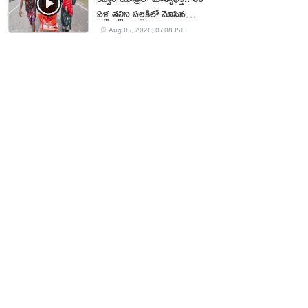
ఏళ్ల తల్లిని పల్లకిలో మోసిన
కొడుకు, కోడలు!
Aug 05, 2026, 07:08 IST