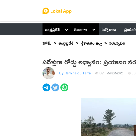
ఆంధ్రప్రదేశ్
తెలంగాణ
ఉద్యోగాలు
ట్రెండింగ్
హోమ్
ఆంధ్రప్రదేశ్
శ్రీకాకుళం జిల్లా
నరసన్నపేట
పదేళ్లుగా రోడ్డు అధ్వానం: ప్రయాణం నర
By Raminaidu Tarra
871
చూసినవారు
Ju