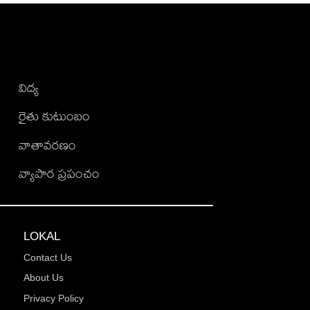
విద్య
రైతు కుటుంబం
వాతావరణం
వ్యాపార ప్రపంచం
LOKAL
Contact Us
About Us
Privacy Policy