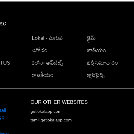
ీలు
Lokal - మగువ
క్రైమ్
వినోదం
జాతీయం
TATUS
కరోనా అప్‌డేట్స్
భక్తి సమాచారం
రాజకీయం
క్లాసిఫైడ్స్
OUR OTHER WEBSITES
getlokalapp.com
tamil.getlokalapp.com