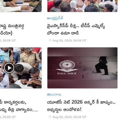
ఆంధ్రప్రదేశ్
్ట్ర మంత్రివర్గ
వైఎస్సార్‌సీపీ దీక్ష.. టీడీపీ ఎమ్మెల్యే
ీడియో)
బోండా ఉమా దాడి
, 06:08 IST
Aug 06, 2026, 06:08 IST
తెలంగాణ
ీపీ కార్యకర్తలకు,
యూజీసీ నెట్ 2026 ఆన్సర్ కీ జాప్యం..
్య తీవ్ర వాగ్వాదం
అభ్యర్థుల ఆందోళన!
, 06:08 IST
Aug 06, 2026, 06:08 IST