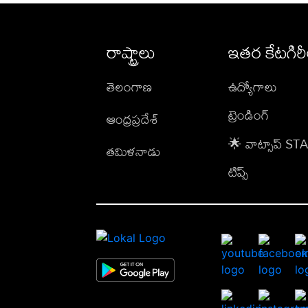
రాష్ట్రాలు
ఇతర కేటగిర
తెలంగాణ
ఉద్యోగాలు
ట్రెండింగ్
ఆంధ్రప్రదేశ్
🌟 వాట్సాప్ S
తమిళనాడు
టిప్స్