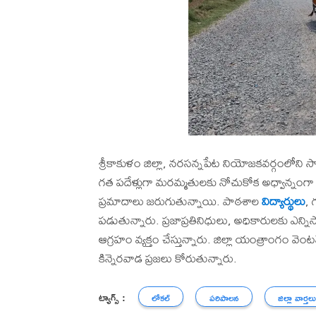
శ్రీకాకుళం జిల్లా, నరసన్నపేట నియోజకవర్గంలోని
గత పదేళ్లుగా మరమ్మతులకు నోచుకోక అధ్వాన్నంగా తయ
ప్రమాదాలు జరుగుతున్నాయి. పాఠశాల
విద్యార్థులు
, 
పడుతున్నారు. ప్రజాప్రతినిధులు, అధికారులకు ఎన్ని
ఆగ్రహం వ్యక్తం చేస్తున్నారు. జిల్లా యంత్రాంగం వెం
కిన్నెరవాడ ప్రజలు కోరుతున్నారు.
ట్యాగ్స్ :
లోకల్
పరిపాలన
జిల్లా వార్తల