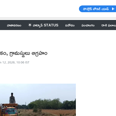
డౌన్లోడ్ లోకల్ యాప్
వాతావరణం
🌟 వాట్సాప్ STATUS
వినోదం
పంచాంగం
రాశి ఫలాల
కం, గ్రామస్థులు ఆగ్రహం
n 12, 2026, 10:06 IST