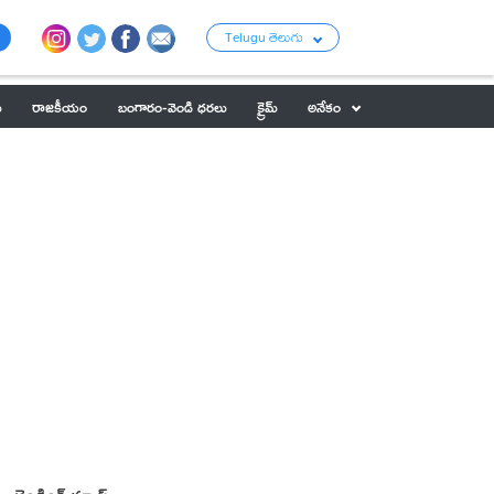
Telugu తెలుగు
ు
రాజకీయం
బంగారం-వెండి ధరలు
క్రైమ్
అనేకం