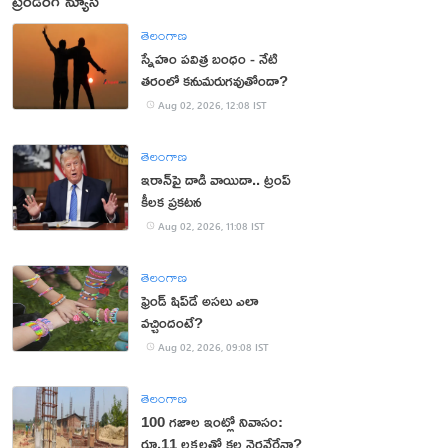
ట్రెండింగ్ న్యూస్
తెలంగాణ
స్నేహం పవిత్ర బంధం - నేటి
తరంలో కనుమరుగవుతోందా?
Aug 02, 2026, 12:08 IST
తెలంగాణ
ఇరాన్‌పై దాడి వాయిదా.. ట్రంప్
కీలక ప్రకటన
Aug 02, 2026, 11:08 IST
తెలంగాణ
ఫ్రెండ్ షిప్‌డే అసలు ఎలా
వచ్చిందంటే?
Aug 02, 2026, 09:08 IST
తెలంగాణ
100 గజాల ఇంట్లో నివాసం:
రూ.11 లక్షలతో కల నెరవేరేనా?