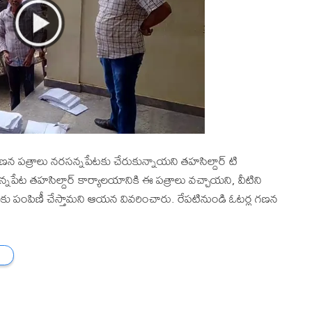
ల గణన పత్రాలు నరసన్నపేటకు చేరుకున్నాయని తహసిల్దార్ టి
ట తహసిల్దార్ కార్యాలయానికి ఈ పత్రాలు వచ్చాయని, వీటిని
 పంపిణీ చేస్తామని ఆయన వివరించారు. రేపటినుండి ఓటర్ల గణన
ు