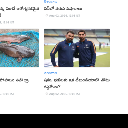
తెలంగాణ
ాన్ని పెంచే ఆరోగ్యకరమైన
ఏపీలో వరుస విషాదాలు
!
Aug 02, 2026, 12:08 IST
, 12:08 IST
తెలంగాణ
ై అపోహలు: తినొచ్చా,
షమీ, భువీలకు ఇక టీమిండియాలో చోటు
కష్టమేనా?
, 12:08 IST
Aug 02, 2026, 12:08 IST