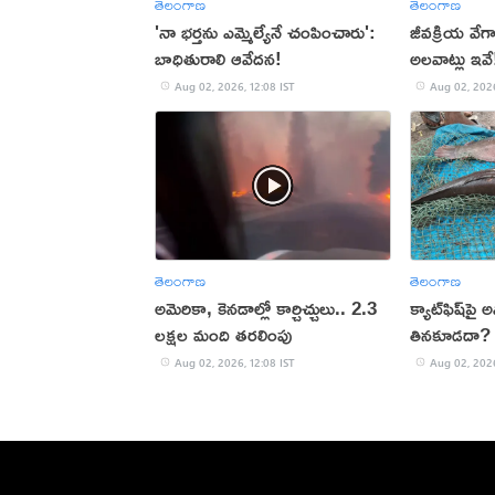
తెలంగాణ
తెలంగాణ
'నా భర్తను ఎమ్మెల్యేనే చంపించారు':
జీవక్రియ వేగ
బాధితురాలి ఆవేదన!
అలవాట్లు ఇవే
Aug 02, 2026, 12:08 IST
Aug 02, 2026
తెలంగాణ
తెలంగాణ
అమెరికా, కెనడాల్లో కార్చిచ్చులు.. 2.3
క్యాట్‌ఫిష్‌ప
లక్షల మంది తరలింపు
తినకూడదా?
Aug 02, 2026, 12:08 IST
Aug 02, 2026