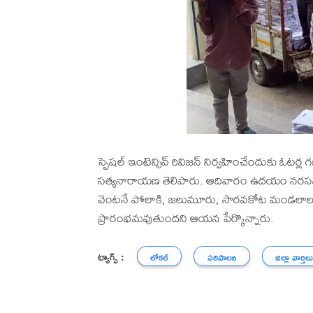
స్పెషల్ ఇంటెన్సివ్ రివిజన్ నిర్వహించేందుకు ఓటర్
సత్యనారాయణ తెలిపారు. ఆదివారం ఉదయం నరసన్నపే
వెంటనే పోలాకి, జలుమూరు, సారవకోట మండలాలకు
ప్రారంభమవుతుందని ఆయన పేర్కొన్నారు.
ట్యాగ్స్ :
లోకల్
పరిపాలన
జిల్లా వార్తల