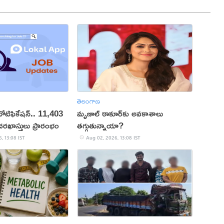
తెలంగాణ
 నోటిఫికేషన్.. 11,403
మృణాల్ ఠాకూర్‌కు అవకాశాలు
దరఖాస్తులు ప్రారంభం
తగ్గుతున్నాయా?
, 13:08 IST
Aug 02, 2026, 13:08 IST