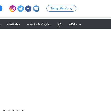
Telugu తెలుగు
ు
రాజకీయం
బంగారం-వెండి ధరలు
క్రైమ్
అనేకం