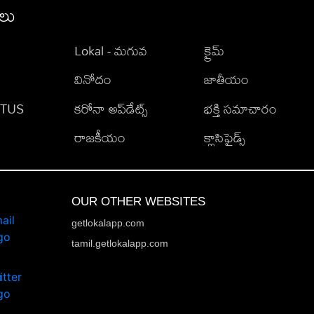
ీలు
Lokal - మగువ
క్రైమ్
వినోదం
జాతీయం
TATUS
కరోనా అప్‌డేట్స్
భక్తి సమాచారం
రాజకీయం
క్లాసిఫైడ్స్
OUR OTHER WEBSITES
getlokalapp.com
tamil.getlokalapp.com