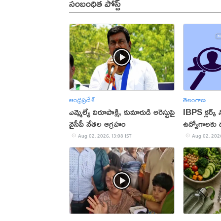
సంబంధిత పోస్ట్
ఆంధ్రప్రదేశ్
తెలంగాణ
ఎమ్మెల్యే విరూపాక్షి, కుమారుడి అరెస్టుపై
IBPS క్లర్క్
వైసీపీ నేతల ఆగ్రహం
ఉద్యోగాలకు 
Aug 02, 2026, 13:08 IST
Aug 02, 2026