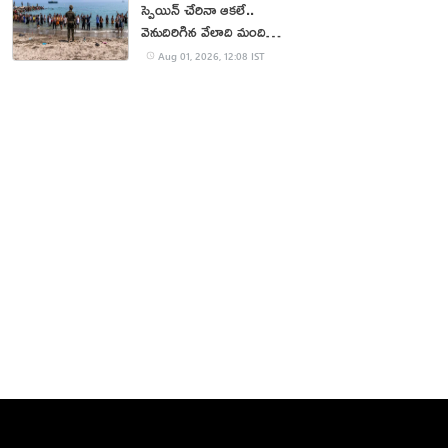
స్పెయిన్ చేరినా ఆకలే..
వెనుదిరిగిన వేలాది మంది
వలసదారులు
Aug 01, 2026, 12:08 IST