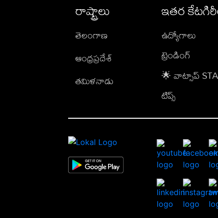
రాష్ట్రాలు
ఇతర కేటగిర
తెలంగాణ
ఉద్యోగాలు
ట్రెండింగ్
ఆంధ్రప్రదేశ్
🌟 వాట్సాప్ S
తమిళనాడు
టిప్స్