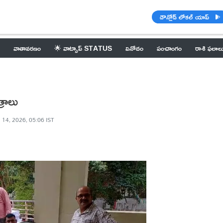
డౌన్లోడ్ లోకల్ యాప్
వాతావరణం
🌟 వాట్సాప్ STATUS
వినోదం
పంచాంగం
రాశి ఫలాల
్రాలు
 14, 2026, 05:06 IST