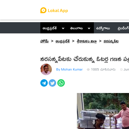
ఆంధ్రప్రదేశ్
తెలంగాణ
ఉద్యోగాలు
ట్రెండింగ్
హోమ్
ఆంధ్రప్రదేశ్
శ్రీకాకుళం జిల్లా
నరసన్నపేట
నరసన్నపేటకు చేరుకున్న ఓటర్ల గణన పత
By Mohan Kumar
1005
చూసినవారు
Jun