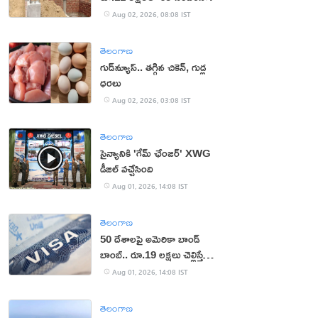
Aug 02, 2026, 08:08 IST
తెలంగాణ
గుడ్‌న్యూస్.. తగ్గిన చికెన్, గుడ్ల
ధరలు
Aug 02, 2026, 03:08 IST
తెలంగాణ
సైన్యానికి 'గేమ్ ఛేంజర్' XWG
డీజిల్ వచ్చేసింది
Aug 01, 2026, 14:08 IST
తెలంగాణ
50 దేశాలపై అమెరికా బాండ్
బాంబ్.. రూ.19 లక్షలు చెల్లిస్తేనే
వీసా!
Aug 01, 2026, 14:08 IST
తెలంగాణ