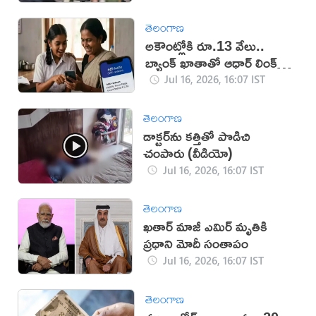
తెలంగాణ
అకౌంట్లోకి రూ.13 వేలు..
బ్యాంక్ ఖాతాతో ఆధార్ లింక్
తప్పనిసరి!
Jul 16, 2026, 16:07 IST
తెలంగాణ
డాక్టర్‌ను కత్తితో పొడిచి
చంపారు (వీడియో)
Jul 16, 2026, 16:07 IST
తెలంగాణ
ఖతార్ మాజీ ఎమిర్ మృతికి
ప్రధాని మోదీ సంతాపం
Jul 16, 2026, 16:07 IST
తెలంగాణ