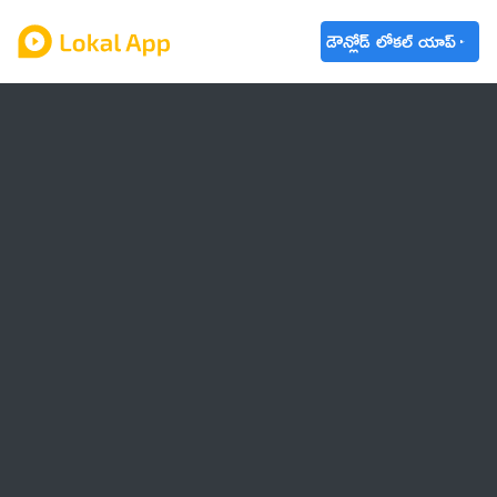
డౌన్లోడ్ లోకల్ యాప్
ఆంధ్రప్రదేశ్
తెలంగాణ
ఉద్యోగాలు
ట్రెండింగ్
వాతావరణం
బడ్జెట్ 2023-24
🌟 వాట్సాప్ STATUS