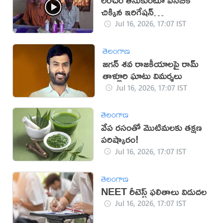
చిక్కిన ఇరిగేషన్
అధికారులు(వీడియో)
Jul 16, 2026, 17:07 IST
తెలంగాణ
జగన్ శవ రాజకీయాలపై రామ్
తాళ్లూరి ఘాటు విమర్శలు
Jul 16, 2026, 17:07 IST
తెలంగాణ
వేప రసంతో మొటిమలకు తక్షణ
పరిష్కారం!
Jul 16, 2026, 17:07 IST
తెలంగాణ
NEET రీటెస్ట్ ఫలితాలు విడుదల
Jul 16, 2026, 17:07 IST