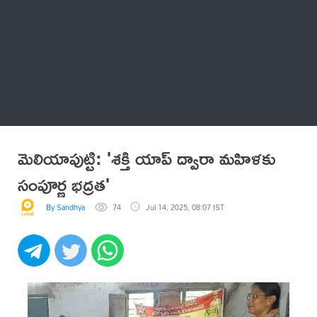
Thatstelugu
బిగ్ బాస్
అనేకం
మెలియాపుట్టి: 'శక్తి యాప్ ద్వారా మహిళకు
సంపూర్ణ భద్రత'
By Sandhya
74
Jul 14, 2025, 08:07 IST