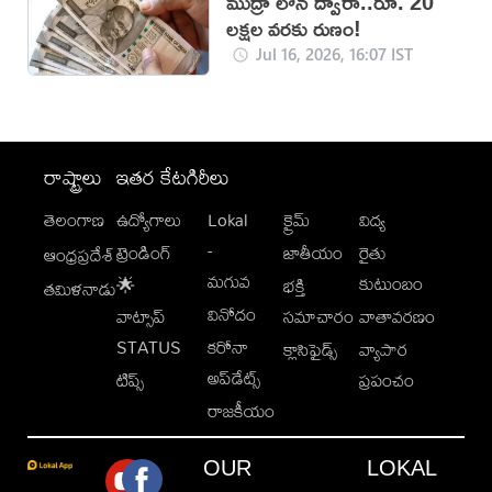
ముద్రా లోన్ ద్వారా..రూ. 20
లక్షల వరకు రుణం!
Jul 16, 2026, 16:07 IST
రాష్ట్రాలు
ఇతర కేటగిరీలు
తెలంగాణ
ఉద్యోగాలు
Lokal
క్రైమ్
విద్య
-
ట్రెండింగ్
జాతీయం
రైతు
ఆంధ్రప్రదేశ్
మగువ
కుటుంబం
🌟
భక్తి
తమిళనాడు
వినోదం
వాట్సాప్
సమాచారం
వాతావరణం
STATUS
కరోనా
క్లాసిఫైడ్స్
వ్యాపార
అప్‌డేట్స్
టిప్స్
ప్రపంచం
రాజకీయం
OUR
LOKAL