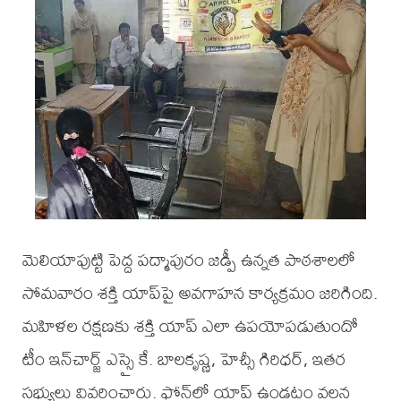
మెలియాపుట్టి పెద్ద పద్మాపురం జడ్పీ ఉన్నత పాఠశాలలో
సోమవారం శక్తి యాప్‌పై అవగాహన కార్యక్రమం జరిగింది.
మహిళల రక్షణకు శక్తి యాప్ ఎలా ఉపయోపడుతుందో
టీం ఇన్‌చార్జ్ ఎస్సై కే. బాలకృష్ణ, హెచ్సీ గిరిధర్, ఇతర
సభ్యులు వివరించారు. ఫోన్‌లో యాప్ ఉండటం వలన