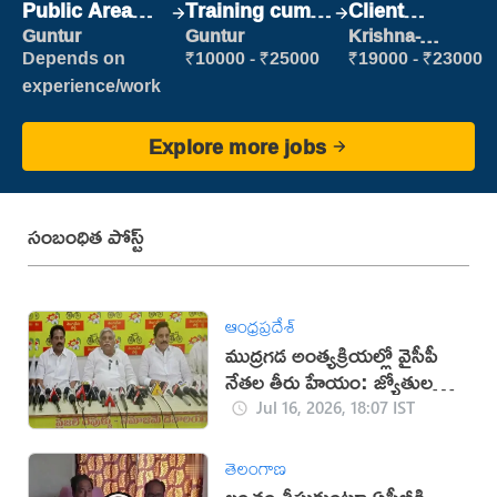
Public Area
Training cum
Client
Cleaner
Placement
Relationship
Guntur
Guntur
Krishna-
vijayawada
Executive
Depends on
₹10000 - ₹25000
₹19000 - ₹23000
experience/work
Explore more jobs
సంబంధిత పోస్ట్
ఆంధ్రప్రదేశ్
ముద్రగడ అంత్యక్రియల్లో వైసీపీ
నేతల తీరు హేయం: జ్యోతుల
నెహ్రూ
Jul 16, 2026, 18:07 IST
తెలంగాణ
లంచం తీసుకుంటూ ఏసీబీకి