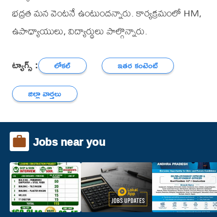
భద్రత మన వెంటనే ఉంటుందన్నారు. కార్యక్రమంలో HM,
ఉపాధ్యాయులు, విద్యార్థులు పాల్గొన్నారు.
ట్యాగ్స్ :
లోకల్
ఇతర కంటెంట్
జిల్లా వార్తలు
Jobs near you