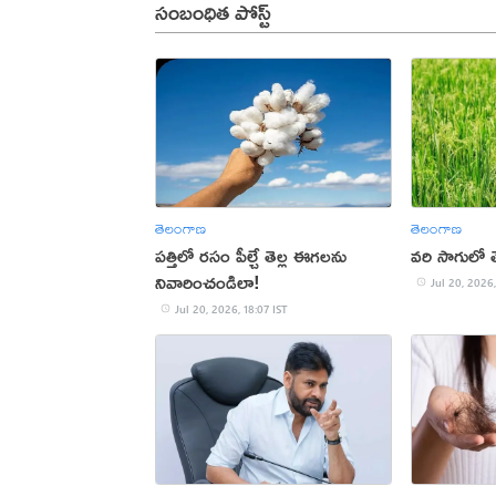
సంబంధిత పోస్ట్
తెలంగాణ
తెలంగాణ
పత్తిలో రసం పీల్చే తెల్ల ఈగలను
వరి సాగులో తె
నివారించండిలా!
Jul 20, 2026,
Jul 20, 2026, 18:07 IST