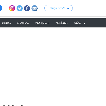
Telugu తెలుగు
వినోదం
పంచాంగం
రాశి ఫలాలు
రాజకీయం
అనేకం