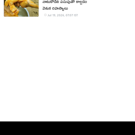
నాటుకోడిని పసుపుతో కాల్చడం
వెనుక రహస్యాలు
Jul 19, 2026, 07:07 IST