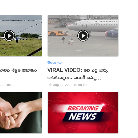
తెలంగాణ
్పకూలిన శిక్షణ విమానం
VIRAL VIDEO: అది ఎర్ర బస్సు
అనుకున్నారా.. ఎయిర్ బస్సు
అనుకున్నారా!
, 08:08 IST
Aug 09, 2026, 08:08 IST