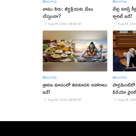
తెలంగాణ
తెలంగాణ
వాము నీరు: జీర్ణక్రియకు మేలు
వేళ్లు విరిస్తే
చేస్తుందా?
క్లారిటీ ఇదే!
Aug 09, 2026, 08:08 IST
Aug 09, 2026
తెలంగాణ
తెలంగాణ
శ్రావణ మాసంలో తినకూడని ఆహారాలు
పార్లమెంట్‌లో 
ఇవే!
వీడియో వైరల
Aug 09, 2026, 08:08 IST
Aug 09, 2026