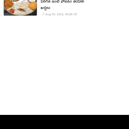
పెరిగిన ఇంటి భోజనం తయారీ
ఖర్చులు
Aug 09, 2026, 00:08 IST