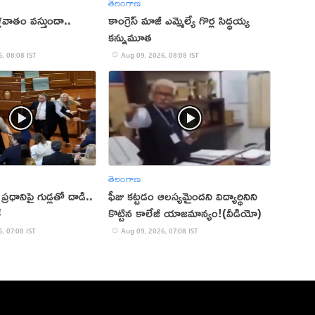
తెలంగాణ
 కీళ్లవాతం వస్తుందా..
కాంగ్రెస్ మాజీ ఎమ్మెల్యే గొర్ల సిద్ధయ్య
కన్నుమూత
, 08:08 IST
Aug 09, 2026, 08:08 IST
తెలంగాణ
ప్రధానిపై గుడ్లతో దాడి..
ఫీజు కట్టడం ఆలస్యమైందని విద్యార్థినిని
్
కొట్టిన కాలేజీ యాజమాన్యం!(వీడియో)
, 07:08 IST
Aug 09, 2026, 07:08 IST