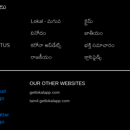
ీలు
Lokal - మగువ
క్రైమ్
వినోదం
జాతీయం
TATUS
కరోనా అప్‌డేట్స్
భక్తి సమాచారం
రాజకీయం
క్లాసిఫైడ్స్
OUR OTHER WEBSITES
getlokalapp.com
tamil.getlokalapp.com