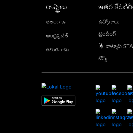
రాష్ట్రాలు
ఇతర కేటగిర
తెలంగాణ
ఉద్యోగాలు
ట్రెండింగ్
ఆంధ్రప్రదేశ్
🌟 వాట్సాప్ S
తమిళనాడు
టిప్స్