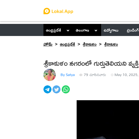
ఆంధ్రప్రదేశ్
తెలంగాణ
ఉద్యోగాలు
ట్రెండింగ్
హోమ్
ఆంధ్రప్రదేశ్
శ్రీకాకుళం
శ్రీకాకుళం
శ్రీకాకుళం నగరంలో గుర్తుతెలియని వ్య
By Satya
79
చూసినవారు
May 10, 2025,