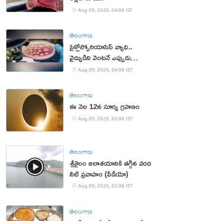
Aug 09, 2026, 04:08 IST
తెలంగాణ
సైక్లోస్పోరియాసిస్ వ్యాధి..
వైద్యుడిని వెంటనే ఎప్పుడు
సంప్రదించాలంటే?
Aug 09, 2026, 04:08 IST
తెలంగాణ
ఈ నెల 12న సూర్య గ్రహణం
Aug 09, 2026, 03:08 IST
తెలంగాణ
శ్రీశైలం జలాశయానికి తగ్గిన వరద
నీటి ప్రవాహం (వీడియో)
Aug 09, 2026, 02:08 IST
తెలంగాణ