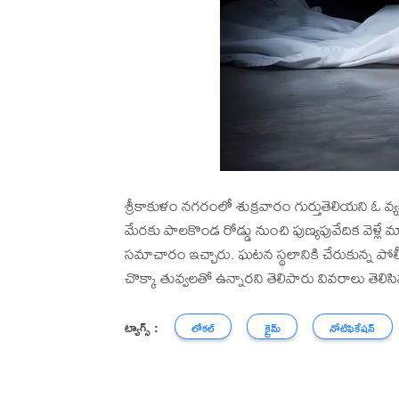
శ్రీకాకుళం నగరంలో శుక్రవారం గుర్తుతెలియని ఓ వ్
మేరకు పాలకొండ రోడ్డు నుంచి పుణ్యపువేదిక వెళ్లే మార
సమాచారం ఇచ్చారు. ఘటన స్థలానికి చేరుకున్న పోలీసు
చొక్కా తువ్వలతో ఉన్నారని తెలిపారు వివరాలు తెలి
ట్యాగ్స్ :
లోకల్
క్రైమ్
నోటిఫికేషన్