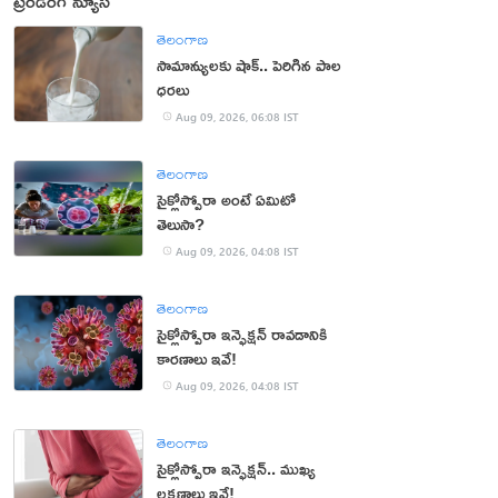
ట్రెండింగ్ న్యూస్
తెలంగాణ
సామాన్యులకు షాక్.. పెరిగిన పాల
ధరలు
Aug 09, 2026, 06:08 IST
తెలంగాణ
సైక్లోస్పోరా అంటే ఏమిటో
తెలుసా?
Aug 09, 2026, 04:08 IST
తెలంగాణ
సైక్లోస్పోరా ఇన్ఫెక్షన్ రావడానికి
కారణాలు ఇవే!
Aug 09, 2026, 04:08 IST
తెలంగాణ
సైక్లోస్పోరా ఇన్ఫెక్షన్.. ముఖ్య
లక్షణాలు ఇవే!