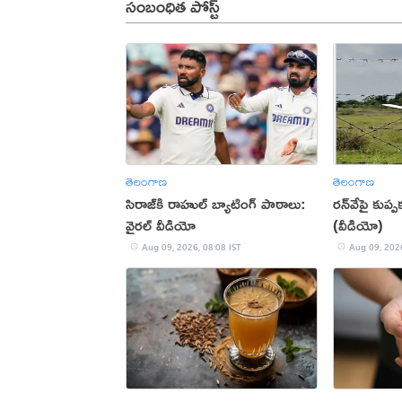
సంబంధిత పోస్ట్
తెలంగాణ
తెలంగాణ
సిరాజ్‌కి రాహుల్ బ్యాటింగ్ పాఠాలు:
రన్‌వేపై కుప
వైరల్ వీడియో
(వీడియో)
Aug 09, 2026, 08:08 IST
Aug 09, 2026