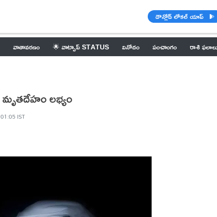
డౌన్లోడ్ లోకల్ యాప్
వాతావరణం
🌟 వాట్సాప్ STATUS
వినోదం
పంచాంగం
రాశి ఫలాల
క్తి మృతదేహం లభ్యం
 01:05 IST