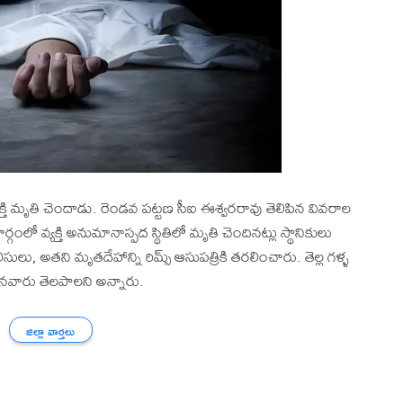
యక్తి మృతి చెందాడు. రెండవ పట్టణ సీఐ ఈశ్వరరావు తెలిపిన వివరాల
్గంలో వ్యక్తి అనుమానాస్పద స్థితిలో మృతి చెందినట్లు స్థానికులు
లు, అతని మృతదేహాన్ని రిమ్స్ ఆసుపత్రికి తరలించారు. తెల్ల గళ్ళ
సినవారు తెలపాలని అన్నారు.
జిల్లా వార్తలు