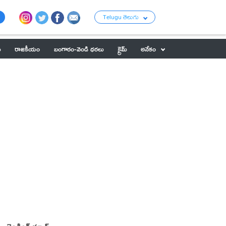
Telugu తెలుగు
ు
రాజకీయం
బంగారం-వెండి ధరలు
క్రైమ్
అనేకం