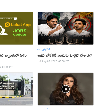
ఆంధ్రప్రదేశ్
ల్ బ్యాంకులో 545
జగన్ లోకేశ్‌నే ఎందుకు టార్గెట్ చేశారు?
Aug 09, 2026, 05:08 IST
, 06:08 IST