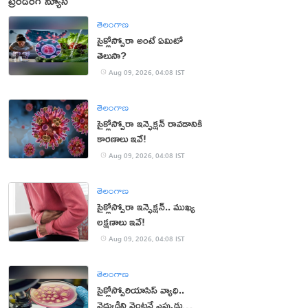
ట్రెండింగ్ న్యూస్
తెలంగాణ
సైక్లోస్పోరా అంటే ఏమిటో
తెలుసా?
Aug 09, 2026, 04:08 IST
తెలంగాణ
సైక్లోస్పోరా ఇన్ఫెక్షన్ రావడానికి
కారణాలు ఇవే!
Aug 09, 2026, 04:08 IST
తెలంగాణ
సైక్లోస్పోరా ఇన్ఫెక్షన్.. ముఖ్య
లక్షణాలు ఇవే!
Aug 09, 2026, 04:08 IST
తెలంగాణ
సైక్లోస్పోరియాసిస్ వ్యాధి..
వైద్యుడిని వెంటనే ఎప్పుడు