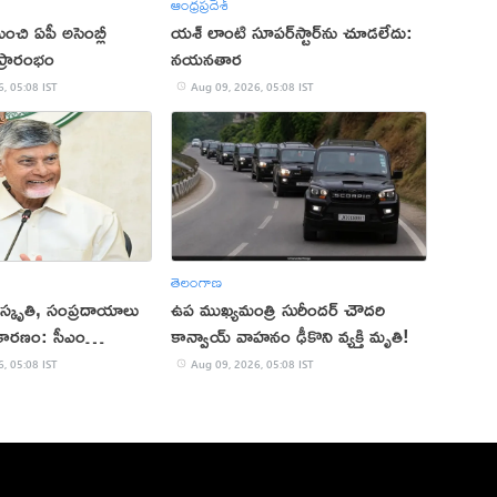
ఆంధ్రప్రదేశ్
చి ఏపీ అసెంబ్లీ
యశ్ లాంటి సూపర్‌స్టార్‌ను చూడలేదు:
్రారంభం
నయనతార
, 05:08 IST
Aug 09, 2026, 05:08 IST
తెలంగాణ
స్కృతి, సంప్రదాయాలు
ఉప ముఖ్యమంత్రి సురీందర్ చౌదరి
వకారణం: సీఎం
కాన్వాయ్ వాహనం ఢీకొని వ్యక్తి మృతి!
, 05:08 IST
Aug 09, 2026, 05:08 IST