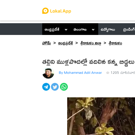
ఆంధ్రప్రదేశ్
తెలంగాణ
ఉద్యోగాలు
ట్రెండింగ్
హోమ్
ఆంధ్రప్రదేశ్
శ్రీకాకుళం జిల్లా
శ్రీకాకుళం
తల్లిని ముళ్లపొదల్లో వదిలిన కన్న బిడ్డలు
By Mohammad Adil Anwar
1205
చూసినవార