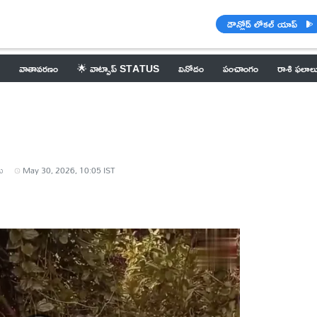
డౌన్లోడ్ లోకల్ యాప్
వాతావరణం
🌟 వాట్సాప్ STATUS
వినోదం
పంచాంగం
రాశి ఫలాల
ు
May 30, 2026, 10:05 IST