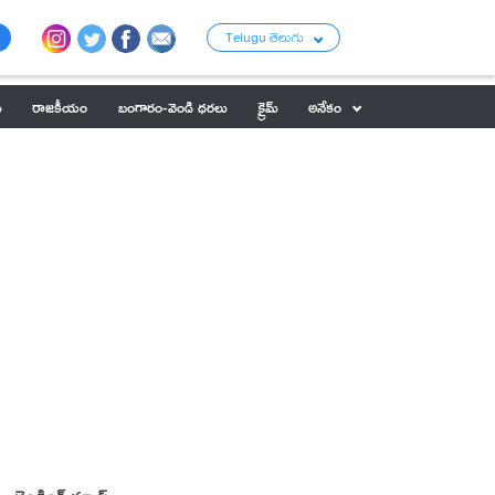
Telugu తెలుగు
ు
రాజకీయం
బంగారం-వెండి ధరలు
క్రైమ్
అనేకం