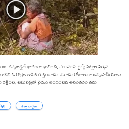
. కన్నబిడ్డలే భారంగా భావించి, పాలవలస రైల్వే పట్టాల పక్కన
వృద్ధురాలిని ఓ గొర్రెల కాపరి గుర్తించాడు. మూడు రోజులుగా అన్నపానీయాలు
ు రక్షించి, ఆసుపత్రిలో వైద్యం అందించిన అనంతరం తమ
ేషన్
జిల్లా వార్తలు