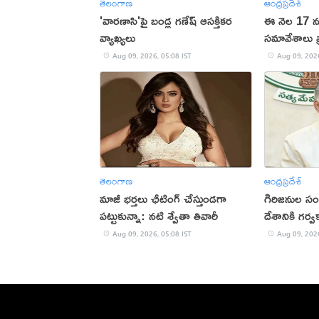
తెలంగాణ
ఆంధ్రప్రదేశ్
'వారణాసి'పై బండ్ల గణేష్ ఆసక్తికర
ఈ నెల 17 నుం
వ్యాఖ్యలు
సమావేశాలు ప
Aug 09, 2026, 05:08 IST
Aug 09, 2026
తెలంగాణ
ఆంధ్రప్రదేశ్
మాజీ భర్తలు ఛీటింగ్ చేస్తుండగా
గిరిజనుల సం
పట్టుకున్నా: నటి శ్వేతా తివారీ
దేశానికి గర్
చంద్రబాబు
Aug 09, 2026, 05:08 IST
Aug 09, 2026