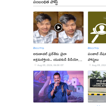
సంబంధిత పోస్ట్
తెలంగాణ
తెలంగాణ
అరుణాచల్‌ ప్రదేశ్‌ను చైనా
పంజాబ్ నేషన
ఆక్రమిస్తోంది.. యువకుడి వీడియో
పోస్టులు
వైరల్
Aug 09, 2026, 06:08 IST
Aug 09, 2026