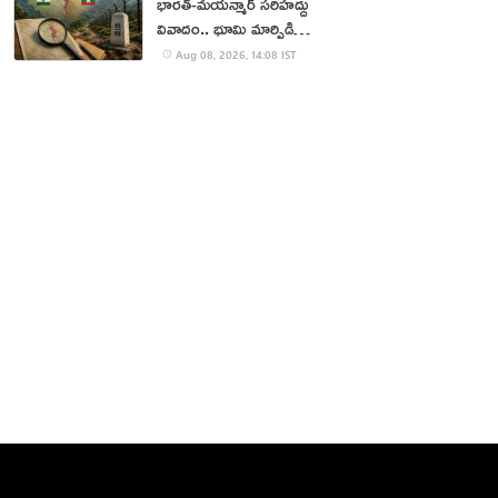
భారత్-మయన్మార్ సరిహద్దు
వివాదం.. భూమి మార్పిడి
ప్రతిపాదనలు
Aug 08, 2026, 14:08 IST