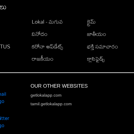
ీలు
Lokal - మగువ
క్రైమ్
వినోదం
జాతీయం
TATUS
కరోనా అప్‌డేట్స్
భక్తి సమాచారం
రాజకీయం
క్లాసిఫైడ్స్
OUR OTHER WEBSITES
getlokalapp.com
tamil.getlokalapp.com