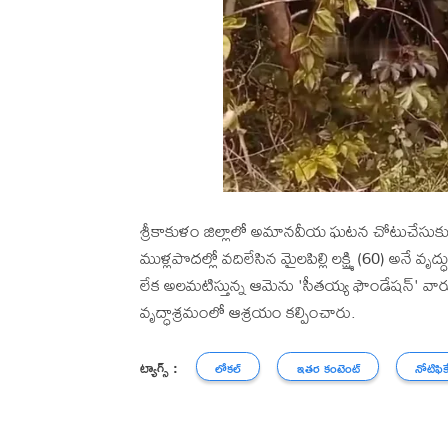
శ్రీకాకుళం జిల్లాలో అమానవీయ ఘటన చోటుచేసుకుంది
ముళ్లపొదల్లో వదిలేసిన మైలపిల్లి లక్ష్మి (60) అనే 
లేక అలమటిస్తున్న ఆమెను 'సీతయ్య ఫౌండేషన్' వార
వృద్ధాశ్రమంలో ఆశ్రయం కల్పించారు.
ట్యాగ్స్ :
లోకల్
ఇతర కంటెంట్
నోటిఫిక