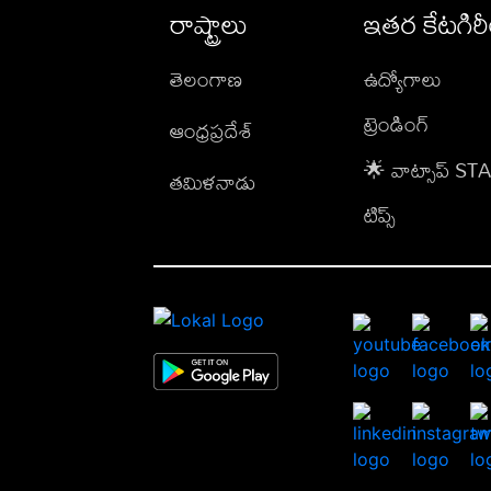
రాష్ట్రాలు
ఇతర కేటగిర
తెలంగాణ
ఉద్యోగాలు
ట్రెండింగ్
ఆంధ్రప్రదేశ్
🌟 వాట్సాప్ S
తమిళనాడు
టిప్స్